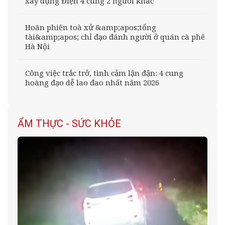
xây dựng Điện 4 cùng 2 người khác
Hoãn phiên toà xử &amp;apos;tổng
tài&amp;apos; chỉ đạo đánh người ở quán cà phê
Hà Nội
Công việc trắc trở, tình cảm lận đận: 4 cung
hoàng đạo dễ lao đao nhất năm 2026
ẨM THỰC - SỨC KHỎE