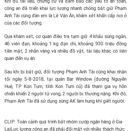
Khi đủ tài liệu, chứng cứ và đảm bảo các yếu tố an toàn,
công an đã triển khai lực lượng nhanh chóng bắt giữ Phạm
Anh Tài cùng đàn em là Lê Văn Ân, khám xét khẩn cấp nơi ở
của các đối tượng.
Qua khám xét, cơ quan điều tra tạm giữ 4 khẩu súng ngắn,
46 viên đạn, khoảng 1 kg đạn chì, khoảng 930 triệu đồng
tiền mặt, 2 nhẫn vàng và nhiều đồ vật, tài liệu khác có liên
quan đến vụ án.
Sau khi bị bắt giữ, đối tượng Phạm Anh Tài cũng khai nhận
tối ngày 5-8-2018, tại quán Bar Window (đường Nguyễn
Huệ, TP Kon Tum, tỉnh Kon Tum cũ) đã tham gia vụ hỗn
chiến khiến 2 người tử vong, 2 người bị thương nặng. Khi đó,
Phạm Anh Tài đã sử dụng súng AK làm hung khí giết người.
CLIP: Toàn cảnh quá trình bắt nhóm cướp ngân hàng ở Gia
Lai
Lực lượng công an đã phải đối mặt với nhiều thách thức