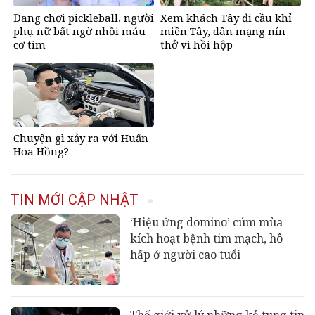
Đang chơi pickleball, người
Xem khách Tây đi cầu khỉ
phụ nữ bất ngờ nhồi máu
miền Tây, dân mạng nín
cơ tim
thở vì hồi hộp
Chuyện gì xảy ra với Huấn
Hoa Hồng?
TIN MỚI CẬP NHẬT
‘Hiệu ứng domino’ cúm mùa
kích hoạt bệnh tim mạch, hô
hấp ở người cao tuổi
Thế giới xử lý những kẻ tung tin