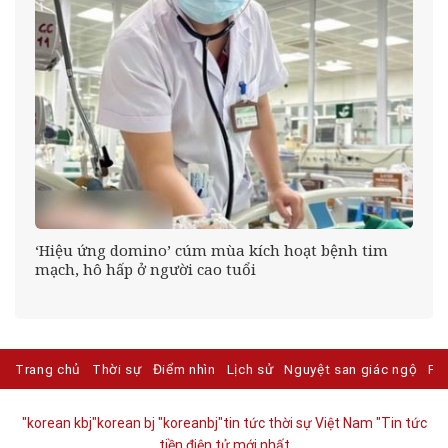
n
‘Hiệu ứng domino’ cúm mùa kích hoạt bệnh tim
mạch, hô hấp ở người cao tuổi
Trang chủ
Thời sự
Điểm nhìn
Lịch sử
Nguyệt san giác ngộ
Ph
"korean kbj​
"korean bj
"koreanbj​
"tin tức thời sự Việt Nam
"Tin tức
tiền điện tử mới nhất​