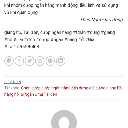
khi nhóm cướp ngân hàng manh động, liều lĩnh và sử dụng
vũ khí quân dụng.
Theo Người lao động
giang hồ, Tài đen, cướp ngân hàng #Chân #dung #giang
#hồ #Tài #đen #cướp #ngân #hàng #ở #Gia
#Lai1770496468
ĐIỂM NHÌN
Từ khóa:
Chân
cướp
cướp ngân hàng
đến
dựng
giá
giảng
giang hồ
hàng
hò
lại
Ngân
ở
tại
Tài đen