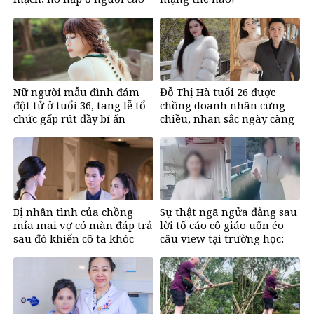
tuổi
Nữ người mẫu đình đám
Đỗ Thị Hà tuổi 26 được
đột tử ở tuổi 36, tang lễ tổ
chồng doanh nhân cưng
chức gấp rút đầy bí ẩn
chiều, nhan sắc ngày càng
rạng rỡ
Bị nhân tình của chồng
Sự thật ngã ngửa đằng sau
mỉa mai vợ có màn đáp trả
lời tố cáo cô giáo uốn éo
sau đó khiến cô ta khóc
câu view tại trường học:
nghẹn
Lời trần tình khiến cộng
đồng mạng xót xa