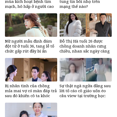
mùa kích hoạt bệnh tim
tung tin bôi nhọ trên
mạch, hô hấp ở người cao
mạng thế nào?
tuổi
Nữ người mẫu đình đám
Đỗ Thị Hà tuổi 26 được
đột tử ở tuổi 36, tang lễ tổ
chồng doanh nhân cưng
chức gấp rút đầy bí ẩn
chiều, nhan sắc ngày càng
rạng rỡ
Bị nhân tình của chồng
Sự thật ngã ngửa đằng sau
mỉa mai vợ có màn đáp trả
lời tố cáo cô giáo uốn éo
sau đó khiến cô ta khóc
câu view tại trường học:
nghẹn
Lời trần tình khiến cộng
đồng mạng xót xa