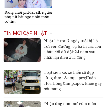
Đang chơi pickleball, người
phụ nữ bất ngờ nhồi máu
cơ tim
TIN MỚI CẬP NHẬT
Nhặt bé trai 7 ngày tuổi bị bỏ
rơi ven đường, cụ bà bị các con
phản đối dữ dội: 24 năm sau
nhận lại điều xúc động
Loạt siêu xe, xe biển số đẹp
từng được &amp;apos;Huấn
Hoa Hồng&amp;apos; khoe gây
sốt mạng
‘Hiệu ứng domino’ cúm mùa