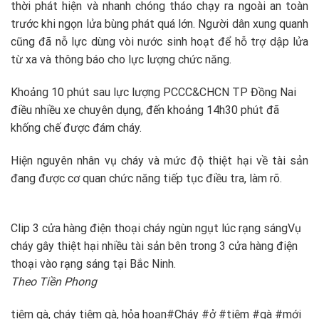
thời phát hiện và nhanh chóng tháo chạy ra ngoài an toàn
trước khi ngọn lửa bùng phát quá lớn. Người dân xung quanh
cũng đã nỗ lực dùng vòi nước sinh hoạt để hỗ trợ dập lửa
từ xa và thông báo cho lực lượng chức năng.
Khoảng 10 phút sau lực lượng PCCC&CHCN TP Đồng Nai
điều nhiều xe chuyên dụng, đến khoảng 14h30 phút đã
khống chế được đám cháy.
Hiện nguyên nhân vụ cháy và mức độ thiệt hại về tài sản
đang được cơ quan chức năng tiếp tục điều tra, làm rõ.
Clip 3 cửa hàng điện thoại cháy ngùn ngụt lúc rạng sáng
Vụ
cháy gây thiệt hại nhiều tài sản bên trong 3 cửa hàng điện
thoại vào rạng sáng tại Bắc Ninh.
Theo Tiền Phong
tiệm gà, cháy tiệm gà, hỏa hoạn#Cháy #ở #tiệm #gà #mới