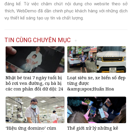
đáng kể. Từ việc chăm chút nội dung cho website theo sở
thích, WebDemo đã dần chinh phục khách hàng với những dịch
vụ thiết kế sáng tạo uy tín và chất lượng.
TIN CÙNG CHUYÊN MỤC
Nhặt bé trai 7 ngày tuổi bị
Loạt siêu xe, xe biển số đẹp
bỏ rơi ven đường, cụ bà bị
từng được
các con phản đối dữ dội: 24
&amp;apos;Huấn Hoa
năm sau nhận lại điều xúc
Hồng&amp;apos; khoe gây
động
sốt mạng
‘Hiệu ứng domino’ cúm
Thế giới xử lý những kẻ