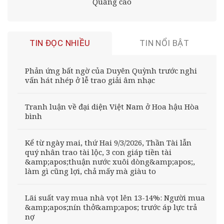
Quảng cáo
TIN ĐỌC NHIỀU
TIN NỔI BẬT
Phản ứng bất ngờ của Duyên Quỳnh trước nghi
vấn hát nhép ở lễ trao giải âm nhạc
Tranh luận về đại diện Việt Nam ở Hoa hậu Hòa
bình
Kể từ ngày mai, thứ Hai 9/3/2026, Thần Tài lẫn
quý nhân trao tài lộc, 3 con giáp tiền tài
&amp;apos;thuận nước xuôi dòng&amp;apos;,
làm gì cũng lợi, chả mấy mà giàu to
Lãi suất vay mua nhà vọt lên 13-14%: Người mua
&amp;apos;nín thở&amp;apos; trước áp lực trả
nợ