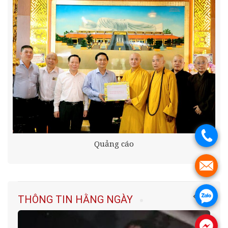
.
Quảng cáo
.
.
THÔNG TIN HẰNG NGÀY
.