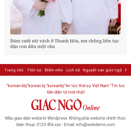
Đám cưới sát vách ở Thanh Hóa, mẹ chồng liên tục
ng
dặn con dâu một câu
Trang chủ
Thời sự
Điểm nhìn
Lịch sử
Nguyệt san giác ngộ
Ph
"korean kbj​
"korean bj
"koreanbj​
"tin tức thời sự Việt Nam
"Tin tức
tiền điện tử mới nhất​
Mẫu giao diện website Wordpress. Không phải website chính thức
Điện thoại: 0123.456.xxx - Email: info@webdemo.com