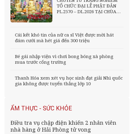
TỔ CHỨC ĐẠI LỄ PHẬT ĐẢN
PL.2570 – DL.2026 TẠI CHÙA
VIÊN GIÁC (원각사) –
GYEONGJU
Cái kết khó tin của nữ ca sĩ Việt được mời hát
đám cưới mà hét giá đến 300 triệu
Bé gái nhập viện vì chơi bong bóng xà phòng
mua trước cổng trường
Thanh Hóa xem xét vụ học sinh đạt giải Nhì quốc
gia không được tuyển thẳng lớp 10
ẨM THỰC - SỨC KHỎE
Điều tra vụ chập điện khiến 2 nhân viên
nhà hàng ở Hải Phòng tử vong