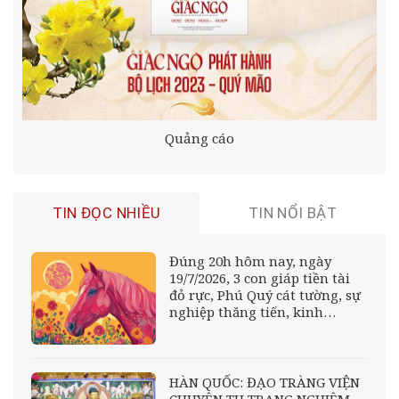
Quảng cáo
TIN ĐỌC NHIỀU
TIN NỔI BẬT
Đúng 20h hôm nay, ngày
19/7/2026, 3 con giáp tiền tài
đỏ rực, Phú Quý cát tường, sự
nghiệp thăng tiến, kinh
doanh Phát Đạt
HÀN QUỐC: ĐẠO TRÀNG VIỆN
CHUYÊN TU TRANG NGHIÊM