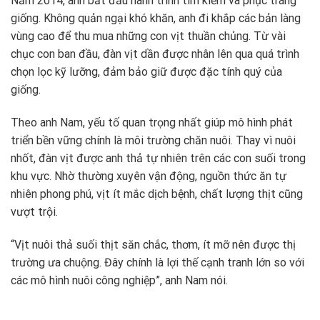
Năm 2014, anh bắt đầu hành trình tìm kiếm và phục tráng
giống. Không quản ngại khó khăn, anh đi khắp các bản làng
vùng cao để thu mua những con vịt thuần chủng. Từ vài
chục con ban đầu, đàn vịt dần được nhân lên qua quá trình
chọn lọc kỹ lưỡng, đảm bảo giữ được đặc tính quý của
giống.
Theo anh Nam, yếu tố quan trọng nhất giúp mô hình phát
triển bền vững chính là môi trường chăn nuôi. Thay vì nuôi
nhốt, đàn vịt được anh thả tự nhiên trên các con suối trong
khu vực. Nhờ thường xuyên vận động, nguồn thức ăn tự
nhiên phong phú, vịt ít mắc dịch bệnh, chất lượng thịt cũng
vượt trội.
“Vịt nuôi thả suối thịt săn chắc, thơm, ít mỡ nên được thị
trường ưa chuộng. Đây chính là lợi thế cạnh tranh lớn so với
các mô hình nuôi công nghiệp”, anh Nam nói.