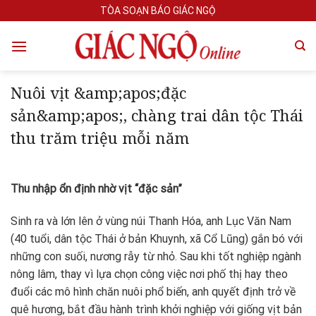
Skip
TÒA SOẠN BÁO GIÁC NGỘ
to
content
Nuôi vịt &amp;apos;đặc
sản&amp;apos;, chàng trai dân tộc Thái
thu trăm triệu mỗi năm
Thu nhập ổn định nhờ vịt “đặc sản”
Sinh ra và lớn lên ở vùng núi Thanh Hóa, anh Lục Văn Nam
(40 tuổi, dân tộc Thái ở bản Khuynh, xã Cổ Lũng) gắn bó với
những con suối, nương rẫy từ nhỏ. Sau khi tốt nghiệp ngành
nông lâm, thay vì lựa chọn công việc nơi phố thị hay theo
đuổi các mô hình chăn nuôi phổ biến, anh quyết định trở về
quê hương, bắt đầu hành trình khởi nghiệp với giống vịt bản