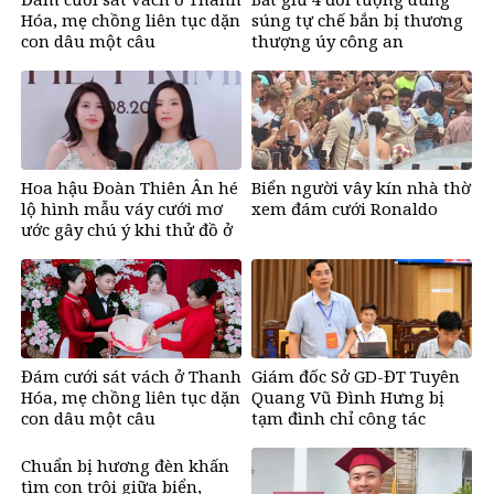
Hóa, mẹ chồng liên tục dặn
súng tự chế bắn bị thương
con dâu một câu
thượng úy công an
Hoa hậu Đoàn Thiên Ân hé
Biển người vây kín nhà thờ
lộ hình mẫu váy cưới mơ
xem đám cưới Ronaldo
ước gây chú ý khi thử đồ ở
tuổi 26
Đám cưới sát vách ở Thanh
Giám đốc Sở GD-ĐT Tuyên
Hóa, mẹ chồng liên tục dặn
Quang Vũ Đình Hưng bị
con dâu một câu
tạm đình chỉ công tác
Chuẩn bị hương đèn khấn
tìm con trôi giữa biển,