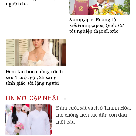
người cha
&amp;apos;đứng
tim&amp;apos; khi nghe
&amp;apos;Hoàng tử
con từ cõi chết trở về
xiếc&amp;apos; Quốc Cơ
tốt nghiệp thạc sĩ, xúc
động cảm ơn vợ là MC nổi
tiếng
Đêm tân hôn chồng rời đi
sau 1 cuộc gọi, 2h sáng
tỉnh giấc, tôi lặng người
trước lời thú nhận của anh
TIN MỚI CẬP NHẬT
Đám cưới sát vách ở Thanh Hóa,
mẹ chồng liên tục dặn con dâu
một câu