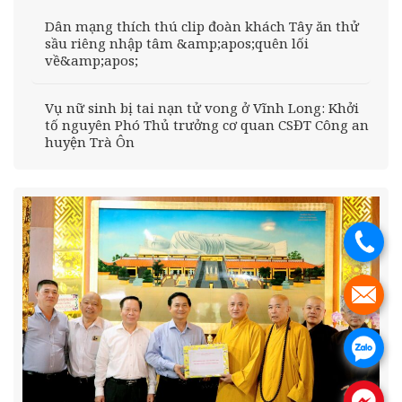
Dân mạng thích thú clip đoàn khách Tây ăn thử
sầu riêng nhập tâm &amp;apos;quên lối
về&amp;apos;
Vụ nữ sinh bị tai nạn tử vong ở Vĩnh Long: Khởi
tố nguyên Phó Thủ trưởng cơ quan CSĐT Công an
huyện Trà Ôn
.
.
.
.