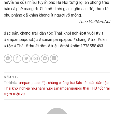
hè
Vỉa hè của nhiều tuyến phố Hà Nội từng rộ lên phong trào
bán cà phê mang đi. Chỉ một thời gian ngắn sau đó, thực tế
phũ phàng đã khiến không ít người vỡ mộng.
Theo VietNamNet
đặc sản, chàng trai, dân tộc Thái, khởi nghiệp#Nuôi #vịt
#ampampaposđặc #sảnampampapos #chàng #trai #dân
#tộc #Thái #thu #trăm #triệu #mỗi #năm1778558463
ĐIỂM NHÌN
Từ khóa:
ampampaposđặc
chàng
chàng trai
Đặc sản
dân
dân tộc
Thái
khởi nghiệp
mới
năm
nuôi
sảnampampapos
thái
THỨ
tốc
trai
trạm
triệu
vịt