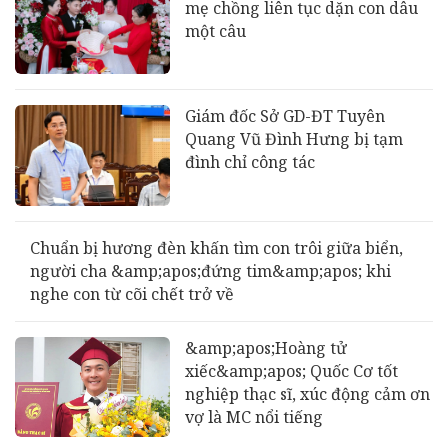
mẹ chồng liên tục dặn con dâu
một câu
Giám đốc Sở GD-ĐT Tuyên
Quang Vũ Đình Hưng bị tạm
đình chỉ công tác
Chuẩn bị hương đèn khấn tìm con trôi giữa biển,
người cha &amp;apos;đứng tim&amp;apos; khi
nghe con từ cõi chết trở về
&amp;apos;Hoàng tử
xiếc&amp;apos; Quốc Cơ tốt
nghiệp thạc sĩ, xúc động cảm ơn
vợ là MC nổi tiếng