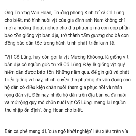
Ông Trương Văn Hoan, Trưởng phòng Kinh tế xã Cổ Lũng
cho biết, mô hình nuôi vịt của gia đình anh Nam không chỉ
mở ra hướng thoát nghèo cho địa phương mà còn góp phần
bảo tồn giống vịt bản địa, trở thành tấm gương cho bà con
đồng bào dân tộc trong hành trình phát triển kinh tế.
“Vịt Cổ Lũng, hay còn gọi là vịt Mường Khòong, là giống vịt
bản địa có nguồn gốc từ xã Cổ Lũng. Đây là giống vịt quý
hiếm cần được bảo tồn. Những năm qua, để gìn giữ và phát
triển giống vịt này, chính quyền địa phương đã vận động các
hộ dân có điều kiện chăn nuôi tham gia phục hồi và nhân
rộng đàn vịt. Đến nay, nhiều hộ dân trên địa bàn xã đã nuôi
và mở rộng quy mô chăn nuôi vịt Cổ Lũng, mang lại nguồn
thu nhập ổn định”, ông Hoan cho biết.
Bán cà phê mang đi, ‘cửa ngõ khởi nghiệp’ liêu xiêu trên vỉa