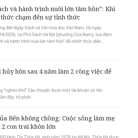
ách và hành trình nuôi lớn tâm hồn”: Khi
i thức chạm đến sự tỉnh thức
ng đến Ngày Sách và Văn hóa đọc Việt Nam, tối ngày
04/2026, tại Phố Sách Hà Nội (phường Cửa Nam), tọa đàm
h và hành trình nuôi lớn tâm hồn” đã chính thức diễn...
ái hủy hôn sau 4 năm làm 2 công việc để
g “nghèo khó” Câu chuyện được một tài khoản có tên
n đây, tôi phát...
ủa Bến không chồng: Cuộc sống làm mẹ
 2 con trai khôn lớn
0 Đinh Thị Thúy Hà, sinh năm 1978 tại Hà Nội. Thúy Hà được