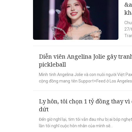
&a
kh
Chun
27/6
Tran
Diễn viên Angelina Jolie gây tran
pickleball
Minh tinh Angelina Jolie và con nuôi người Việt Pa
cộng đồng mang tên Support+Feed ở Los Angeles,
Ly hôn, tôi chọn 1 tỷ đồng thay v
dứt
Đến giờ nghĩ lại, tim tôi vẫn đau như bị ai bóp ng
lần tôi nghĩ cuộc hôn nhân của mình sẽ...