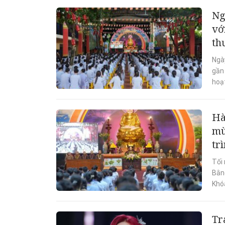
Ng
vớ
th
Ngà
gần
hoạ
Hà
mù
tr
Tối
Bằng
Khóa
Tr