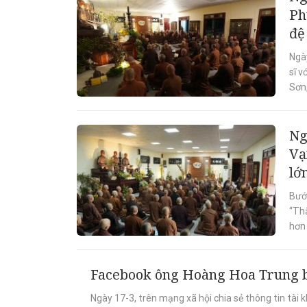
Ph
đệ
Ngà
sĩ v
Sơn,
Ng
Vạ
lớ
Bước
“Thắ
hơn 
Facebook ông Hoàng Hoa Trung bi
Ngày 17-3, trên mạng xã hội chia sẻ thông tin tà