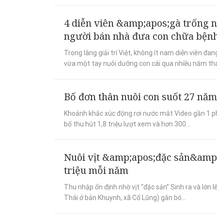
4 diễn viên &amp;apos;gà trống n
người bán nhà đưa con chữa bện
Trong làng giải trí Việt, không ít nam diễn viên đ
vừa một tay nuôi dưỡng con cái qua nhiều năm thá
Bố đơn thân nuôi con suốt 27 năm,
Khoảnh khắc xúc động rơi nước mắt Video gần 1 phú
bố thu hút 1,8 triệu lượt xem và hơn 300...
Nuôi vịt &amp;apos;đặc sản&amp;a
triệu mỗi năm
Thu nhập ổn định nhờ vịt “đặc sản” Sinh ra và lớn 
Thái ở bản Khuynh, xã Cổ Lũng) gắn bó...