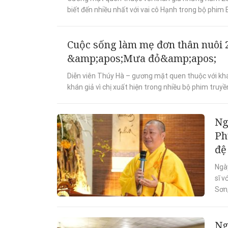
biết đến nhiều nhất với vai cô Hạnh trong bộ phim B
Cuộc sống làm mẹ đơn thân nuôi 2
&amp;apos;Mưa đỏ&amp;apos;
Diễn viên Thúy Hà – gương mặt quen thuộc với khá
khán giả vì chị xuất hiện trong nhiều bộ phim truyền
Ng
Ph
đệ
Ngà
sĩ v
Sơn,
Ng