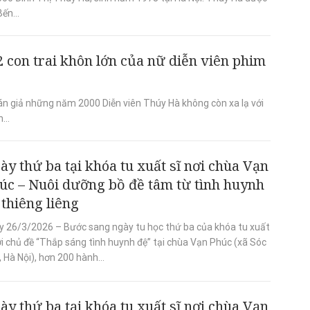
ến...
 con trai khôn lớn của nữ diễn viên phim
n giả những năm 2000 Diễn viên Thúy Hà không còn xa lạ với
...
ày thứ ba tại khóa tu xuất sĩ nơi chùa Vạn
úc – Nuôi dưỡng bồ đề tâm từ tình huynh
 thiêng liêng
y 26/3/2026 – Bước sang ngày tu học thứ ba của khóa tu xuất
ới chủ đề “Thắp sáng tình huynh đệ” tại chùa Vạn Phúc (xã Sóc
 Hà Nội), hơn 200 hành...
ày thứ ba tại khóa tu xuất sĩ nơi chùa Vạn