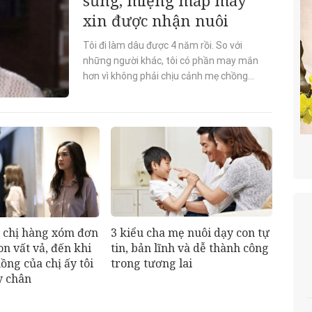
xin được nhận nuôi
Tôi đi làm dâu được 4 năm rồi. So với
những người khác, tôi có phần may mắn
hơn vì không phải chịu cảnh mẹ chồng
nàng dâu. Thế nhưng gia đình nhà chồng
tôi...
3 kiểu cha mẹ nuôi dạy con tự
 chị hàng xóm đơn
tin, bản lĩnh và dễ thành công
on vất vả, đến khi
trong tương lai
ồng của chị ấy tôi
y chân