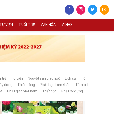
TỰ VIỆN
TUỔI TRẺ
VĂN HÓA
VIDEO
 trẻ
Tự viện
Nguyệt san giác ngộ
Lịch sử
Từ
xây dựng
Thiền tông
Phật học lược khảo
Tâm linh
ật
Phật giáo việt nam
Triết học
Phật học ứng