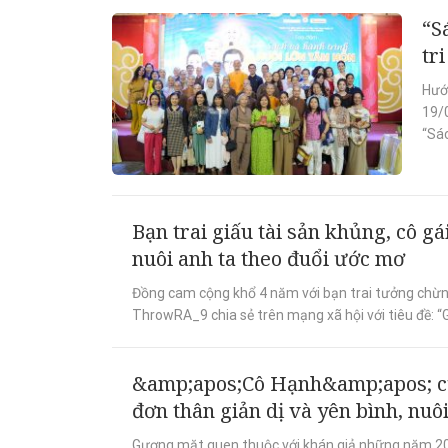
“S
tr
Hướ
19/
“Sác
Bạn trai giấu tài sản khủng, cô g
nuôi anh ta theo đuổi ước mơ
Đồng cam cộng khổ 4 năm với bạn trai tưởng chừn
ThrowRA_9 chia sẻ trên mạng xã hội với tiêu đề: “Gầ
&amp;apos;Cô Hạnh&amp;apos; c
đơn thân giản dị và yên bình, nuôi
Gương mặt quen thuộc với khán giả những năm 200