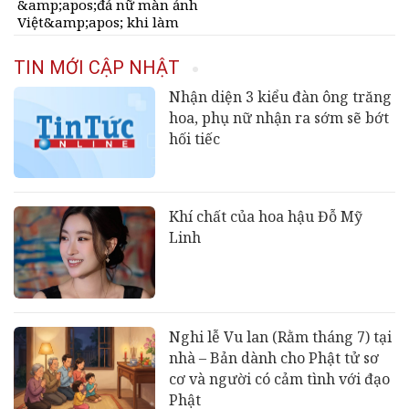
&amp;apos;đả nữ màn ảnh
Việt&amp;apos; khi làm
mẹ ở tuổi U50
TIN MỚI CẬP NHẬT
Nhận diện 3 kiểu đàn ông trăng
hoa, phụ nữ nhận ra sớm sẽ bớt
hối tiếc
Khí chất của hoa hậu Đỗ Mỹ
Linh
Nghi lễ Vu lan (Rằm tháng 7) tại
nhà – Bản dành cho Phật tử sơ
cơ và người có cảm tình với đạo
Phật