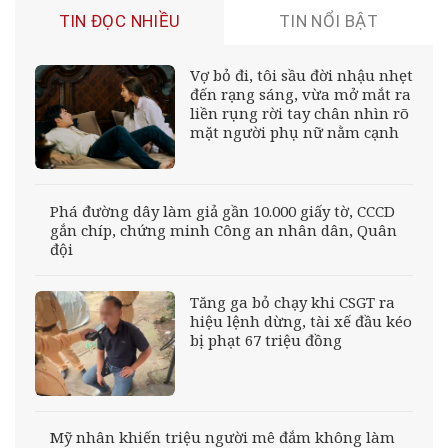
TIN ĐỌC NHIỀU
TIN NỔI BẬT
Vợ bỏ đi, tôi sầu đời nhậu nhẹt
đến rạng sáng, vừa mở mắt ra
liền rụng rời tay chân nhìn rõ
mặt người phụ nữ nằm cạnh
Phá đường dây làm giả gần 10.000 giấy tờ, CCCD
gắn chíp, chứng minh Công an nhân dân, Quân
đội
Tăng ga bỏ chạy khi CSGT ra
hiệu lệnh dừng, tài xế đầu kéo
bị phạt 67 triệu đồng
Mỹ nhân khiến triệu người mê đắm không làm