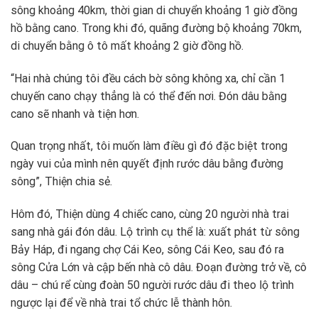
sông khoảng 40km, thời gian di chuyển khoảng 1 giờ đồng
hồ bằng cano. Trong khi đó, quãng đường bộ khoảng 70km,
di chuyển bằng ô tô mất khoảng 2 giờ đồng hồ.
“Hai nhà chúng tôi đều cách bờ sông không xa, chỉ cần 1
chuyến cano chạy thẳng là có thể đến nơi. Đón dâu bằng
cano sẽ nhanh và tiện hơn.
Quan trọng nhất, tôi muốn làm điều gì đó đặc biệt trong
ngày vui của mình nên quyết định rước dâu bằng đường
sông”, Thiện chia sẻ.
Hôm đó, Thiện dùng 4 chiếc cano, cùng 20 người nhà trai
sang nhà gái đón dâu. Lộ trình cụ thể là: xuất phát từ sông
Bảy Háp, đi ngang chợ Cái Keo, sông Cái Keo, sau đó ra
sông Cửa Lớn và cập bến nhà cô dâu. Đoạn đường trở về, cô
dâu – chú rể cùng đoàn 50 người rước dâu đi theo lộ trình
ngược lại để về nhà trai tổ chức lễ thành hôn.