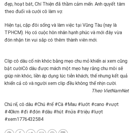
đẹp, hoạt bát, Chí Thiện đã thầm cảm mến. Anh quyết tâm
theo đuổi và cưới cô làm vợ.
Hiện tại, cặp đôi sống và làm việc tại Vũng Tàu (nay là
TPHCM). Họ có cuộc hôn nhân hạnh phúc và mới đây vừa
đón nhận tin vui sắp có thêm thành viên mới.
Clip cô dâu cố nín khóc bằng mẹo chu mỏ khiến ai xem cũng
bật cười
Cô dâu được mách một mẹo hay rằng chu môi sẽ
giúp nín khóc, liền áp dụng lúc tiễn khách; thế nhưng kết quả
khiến cả cô và người xem clip đều không thể nhịn cười.
Theo VietNamNet
Chú rể, cô dâu #Chú #rể #Cà #Mau #lướt #cano #vượt
#40km #đi #đón #dâu #hút #nửa #triệu #lượt
#xem1776432584