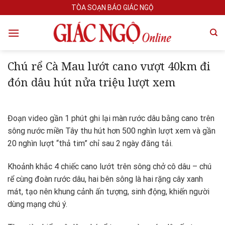
Skip
TÒA SOẠN BÁO GIÁC NGỘ
to
content
Chú rể Cà Mau lướt cano vượt 40km đi
đón dâu hút nửa triệu lượt xem
Đoạn video gần 1 phút ghi lại màn rước dâu bằng cano trên
sông nước miền Tây thu hút hơn 500 nghìn lượt xem và gần
20 nghìn lượt “thả tim” chỉ sau 2 ngày đăng tải.
Khoảnh khắc 4 chiếc cano lướt trên sông chở cô dâu – chú
rể cùng đoàn rước dâu, hai bên sông là hai rặng cây xanh
mát, tạo nên khung cảnh ấn tượng, sinh động, khiến người
dùng mạng chú ý.