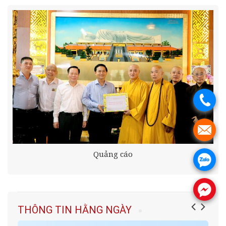
.
.
Quảng cáo
.
.
THÔNG TIN HẰNG NGÀY