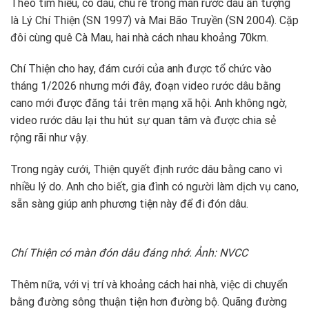
Theo tìm hiểu, cô dâu, chú rể trong màn rước dâu ấn tượng
là Lý Chí Thiện (SN 1997) và Mai Bão Truyền (SN 2004). Cặp
đôi cùng quê Cà Mau, hai nhà cách nhau khoảng 70km.
Chí Thiện cho hay, đám cưới của anh được tổ chức vào
tháng 1/2026 nhưng mới đây, đoạn video rước dâu bằng
cano mới được đăng tải trên mạng xã hội. Anh không ngờ,
video rước dâu lại thu hút sự quan tâm và được chia sẻ
rộng rãi như vậy.
Trong ngày cưới, Thiện quyết định rước dâu bằng cano vì
nhiều lý do. Anh cho biết, gia đình có người làm dịch vụ cano,
sẵn sàng giúp anh phương tiện này để đi đón dâu.
Chí Thiện có màn đón dâu đáng nhớ. Ảnh: NVCC
Thêm nữa, với vị trí và khoảng cách hai nhà, việc di chuyển
bằng đường sông thuận tiện hơn đường bộ. Quãng đường