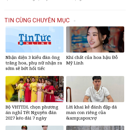
TIN CÙNG CHUYÊN MỤC
Nhận diện 3 kiểu đàn ông
Khí chất của hoa hậu Đỗ
trăng hoa, phụ nữ nhận ra
Mỹ Linh
sớm sẽ bớt hối tiếc
Bộ VHTTDL chọn phương
Lời khai kẻ đánh đập dã
án nghỉ Tết Nguyên đán
man con riêng của
2027 kéo dài 7 ngày
&amp;apos;vợ
hờ&amp;apos;, bắt quỳ đến
1 giờ sáng