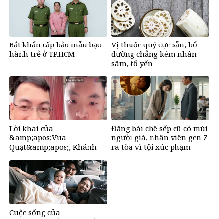
Bắt khẩn cấp bảo mẫu bạo
Vị thuốc quý cực sẵn, bổ
hành trẻ ở TP.HCM
dưỡng chẳng kém nhân
sâm, tổ yến
Lời khai của
Đăng bài chê sếp cũ có mùi
&amp;apos;Vua
người già, nhân viên gen Z
Quạt&amp;apos;, Khánh
ra tòa vì tội xúc phạm
&amp;apos;Sky&amp;apos;
và Hồ Văn Khoa
Cuộc sống của