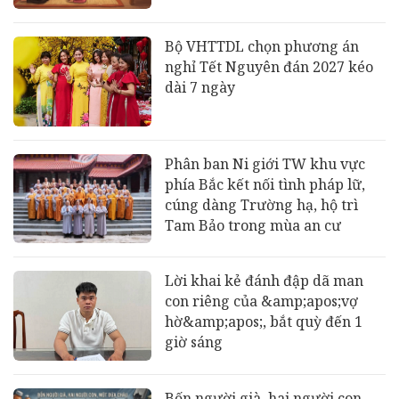
Bộ VHTTDL chọn phương án
nghỉ Tết Nguyên đán 2027 kéo
dài 7 ngày
Phân ban Ni giới TW khu vực
phía Bắc kết nối tình pháp lữ,
cúng dàng Trường hạ, hộ trì
Tam Bảo trong mùa an cư
Lời khai kẻ đánh đập dã man
con riêng của &amp;apos;vợ
hờ&amp;apos;, bắt quỳ đến 1
giờ sáng
Bốn người già, hai người con,