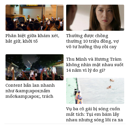
Phân biệt giữa khám xét,
Thường được chồng
bắt giữ, khởi tố
thường 10 triệu đồng, vợ
vô tư hưởng thụ rồi cay
mắt khi biết sự thật đằng
sau
Thu Minh và Hương Tràm
không nhìn mặt nhau suốt
14 năm vì lý do gì?
Content bẩn lan nhanh
như &amp;apos;nấm
mốc&amp;apos;, trách
nhiệm của người dùng
mạng?
Vụ ba cô gái bị sóng cuốn
mất tích: Tụi em bám lấy
nhau nhưng sóng lôi ra xa
rồi không thấy nhau nữa