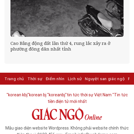
Cao Bằng động đất lần thứ 4, rung lắc xảy ra ở
phường đông dân nhất tỉnh
Trang chủ
Thời sự
Điểm nhìn
Lịch sử
Nguyệt san giác ngộ
Ph
"korean kbj​
"korean bj
"koreanbj​
"tin tức thời sự Việt Nam
"Tin tức
tiền điện tử mới nhất​
Mẫu giao diện website Wordpress. Không phải website chính thức