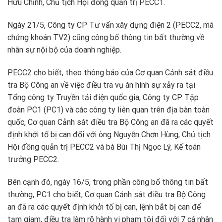
Hữu Chỉnh, Chủ tịch Hội đồng quản trị PECC1.
Ngày 21/5, Công ty CP Tư vấn xây dựng điện 2 (PECC2, mã
chứng khoán TV2) cũng công bố thông tin bất thường về
nhân sự nội bộ của doanh nghiệp.
PECC2 cho biết, theo thông báo của Cơ quan Cảnh sát điều
tra Bộ Công an về việc điều tra vụ án hình sự xảy ra tại
Tổng công ty Truyền tải điện quốc gia, Công ty CP Tập
đoàn PC1 (PC1) và các công ty liên quan trên địa bàn toàn
quốc, Cơ quan Cảnh sát điều tra Bộ Công an đã ra các quyết
định khởi tố bị can đối với ông Nguyễn Chơn Hùng, Chủ tịch
Hội đồng quản trị PECC2 và bà Bùi Thị Ngọc Lý, Kế toán
trưởng PECC2.
Bên cạnh đó, ngày 16/5, trong phần công bố thông tin bất
thường, PC1 cho biết, Cơ quan Cảnh sát điều tra Bộ Công
an đã ra các quyết định khởi tố bị can, lệnh bắt bị can để
tạm giam, điều tra làm rõ hành vi phạm tội đối với 7 cá nhân