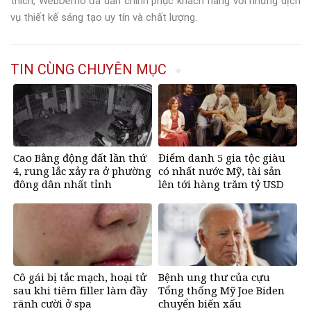
thích, WebDemo đã dần chinh phục khách hàng với những dịch
vụ thiết kế sáng tạo uy tín và chất lượng.
TIN CÙNG CHUYÊN MỤC
Cao Bằng động đất lần thứ
Điểm danh 5 gia tộc giàu
4, rung lắc xảy ra ở phường
có nhất nước Mỹ, tài sản
đông dân nhất tỉnh
lên tới hàng trăm tỷ USD
Cô gái bị tắc mạch, hoại tử
Bệnh ung thư của cựu
sau khi tiêm filler làm đầy
Tổng thống Mỹ Joe Biden
rãnh cười ở spa
chuyển biến xấu