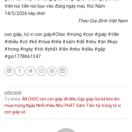
trên núi tiền núi bạc vào đúng ngày mai, thứ Năm
14/5/2026 này nhé!
Theo Gia đình Việt Nam
con giáp, tử vi con giáp#Chúc #mừng #con #giáp #tiền
#nhiều #vô #kể #mua #nhà #sắm #dễ #như #ăn #kẹo
#trong #ngày #tới #phất #lên #như #diều #gặp
#gió1778661347
ĐIỂM NHÌN
Từ khóa:
ÂN
CHÚC
còn
con giáp
để
điều
Gặp
giáp
Giờ
kế
kéo
lên
mua
mừng
Ngày
NHÀ
nhiều
Như
PHẬT
Sâm
Tiên
tội
trong
tử vi
con giáp
vỡ