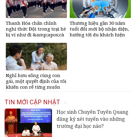
Thanh Hóa chấn chỉnh
Thương hiệu gần 30 năm
nghi thức Đội trong trại hè
tuổi đổi mới bộ nhận diện,
bị ví như đi &amp;apos;cà
hướng tới du khách hiện
thọt&amp;apos;
đại
Nghỉ hưu sống cùng con
gái, một quyết định của tôi
khiến con rể từng muốn
đuổi khéo đến cung phụng
bố vợ vô điều kiện
TIN MỚI CẬP NHẬT
Học sinh Chuyên Tuyên Quang
đăng ký xét tuyển vào những
trường đại học nào?