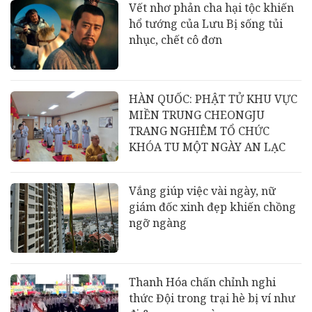
Vết nhơ phản cha hại tộc khiến
hổ tướng của Lưu Bị sống tủi
nhục, chết cô đơn
HÀN QUỐC: PHẬT TỬ KHU VỰC
MIỀN TRUNG CHEONGJU
TRANG NGHIÊM TỔ CHỨC
KHÓA TU MỘT NGÀY AN LẠC
Vắng giúp việc vài ngày, nữ
giám đốc xinh đẹp khiến chồng
ngỡ ngàng
Thanh Hóa chấn chỉnh nghi
thức Đội trong trại hè bị ví như