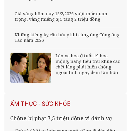
Giá vàng hôm nay 15/2/2026 vượt mốc quan
trọng, vàng miếng SJC tăng 2 triệu đồng
Những kiêng kỵ cần lưu ý khi cúng ông Công ông
Táo năm 2026
Lên xe hoa ở tuổi 19 hoa
mộng, nàng tiểu thư khuê các
chết lặng phát hiện chồng
ngoại tình ngay đêm tân hôn
ẨM THỰC - SỨC KHỎE
Chồng bị phạt 7,5 triệu đồng vì đánh vợ
Chú rể Cà Mau lướt cano vượt 40km đi đón dâu