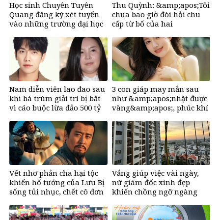
Học sinh Chuyên Tuyên
Thu Quỳnh: &amp;apos;Tôi
Quang đăng ký xét tuyển
chưa bao giờ đòi hỏi chu
vào những trường đại học
cấp từ bố của hai
nào?
con&amp;apos;
Nam diễn viên lao đao sau
3 con giáp may mắn sau
khi bà trùm giải trí bị bắt
như &amp;apos;nhặt được
vì cáo buộc lừa đảo 500 tỷ
vàng&amp;apos;, phúc khí
đồng
tràn đầy, dễ giàu sụ chỉ sau
một đêm sau ngày 6/8/2026
Vết nhơ phản cha hại tộc
Vắng giúp việc vài ngày,
khiến hổ tướng của Lưu Bị
nữ giám đốc xinh đẹp
sống tủi nhục, chết cô đơn
khiến chồng ngỡ ngàng