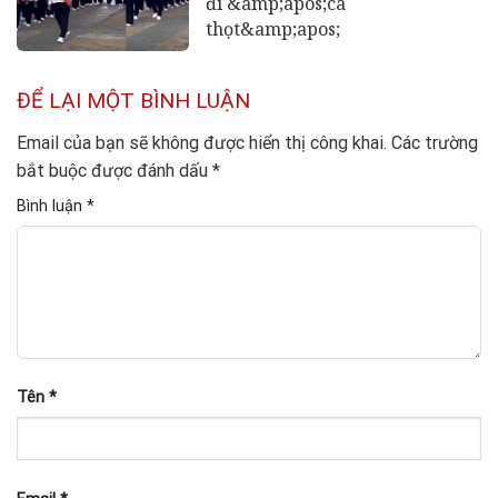
đi &amp;apos;cà
thọt&amp;apos;
ĐỂ LẠI MỘT BÌNH LUẬN
Email của bạn sẽ không được hiển thị công khai.
Các trường
bắt buộc được đánh dấu
*
Bình luận
*
Tên
*