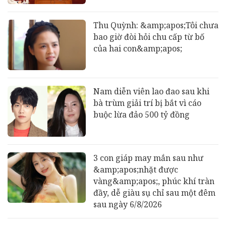
Thu Quỳnh: &amp;apos;Tôi chưa
bao giờ đòi hỏi chu cấp từ bố
của hai con&amp;apos;
Nam diễn viên lao đao sau khi
bà trùm giải trí bị bắt vì cáo
buộc lừa đảo 500 tỷ đồng
3 con giáp may mắn sau như
&amp;apos;nhặt được
vàng&amp;apos;, phúc khí tràn
đầy, dễ giàu sụ chỉ sau một đêm
sau ngày 6/8/2026