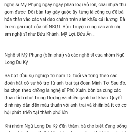
nghệ sĩ Mỹ Phụng ngày ngày phân loại vỏ lon, chai nhựa thu
gom được. Đôi bàn tay gầy guộc ấy từng là công cụ để bà
hóa thân vào các vai đào chánh trên sân khấu cải lương. Bà
là em gái ruột của cố NSƯT Bửu Truyện cùng các anh chị
em nghệ sĩ như Bửu Khánh, Mỹ Lợi, Bửu Ấn…
Nghệ sĩ Mỹ Phụng (bên phải) và các nghệ sĩ của nhóm Ngũ
Long Du Ký.
Bà bắt đầu sự nghiệp từ năm 15 tuổi và từng theo các
đoàn hát có sự hỗ trợ từ anh trai tại đoàn Minh Tơ. Sau đó,
bà chọn theo chồng là nghệ sĩ Phú Xuân, bôn ba cùng các
đoàn tỉnh như Trùng Dương và nhiều gánh hát khác. Quyết
định này dẫn đến mâu thuẫn với anh trai và khiến bà ít có cơ
hội phát triển tại thành phố lớn.
Khi nhóm Ngũ Long Du Ký đến thăm, bà cho biết đang sống