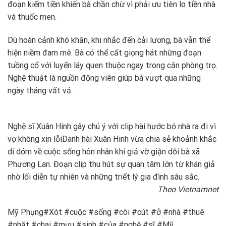
đoạn kiếm tiền khiến bà chần chừ vì phải ưu tiên lo tiền nhà
và thuốc men.
Dù hoàn cảnh khó khăn, khi nhắc đến cải lương, bà vẫn thể
hiện niềm đam mê. Bà có thể cất giọng hát những đoạn
tuồng cổ với luyến láy quen thuộc ngay trong căn phòng trọ.
Nghệ thuật là nguồn động viên giúp bà vượt qua những
ngày tháng vất vả.
Nghệ sĩ Xuân Hinh gây chú ý với clip hài hước bỏ nhà ra đi vì
vợ không xin lỗi
Danh hài Xuân Hinh vừa chia sẻ khoảnh khắc
dí dỏm về cuộc sống hôn nhân khi giả vờ giận dỗi bà xã
Phương Lan. Đoạn clip thu hút sự quan tâm lớn từ khán giả
nhờ lối diễn tự nhiên và những triết lý gia đình sâu sắc.
Theo Vietnamnet
Mỹ Phụng#Xót #cuộc #sống #côi #cút #ở #nhà #thuê
#nhặt #chai #mưu #sinh #của #nghệ #sĩ #Mỹ