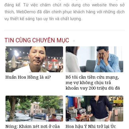
đáng kể. Từ việc chăm chút nội dung cho website theo sở
thích, WebDemo đã dần chinh phục khách hàng với những dịch
vụ thiết kế sáng tạo uy tín và chất lượng.
TIN CÙNG CHUYÊN MỤC
Huấn Hoa Hồng là ai?
Bố tôi cần tiền cứu mạng,
mẹ vợ không chịu trả
khoản vay 200 triệu dù đã
bán đất
Nóng: Khám xét nơi ở của
Hoa hậu Ý Nhi trở lại Úc