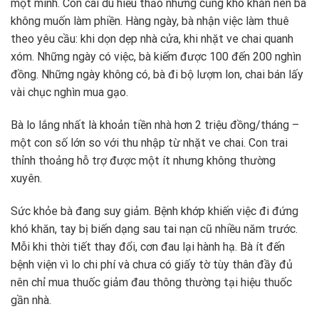
một mình. Con cái dù hiếu thảo nhưng cũng khó khăn nên bà
không muốn làm phiền. Hàng ngày, bà nhận việc làm thuê
theo yêu cầu: khi dọn dẹp nhà cửa, khi nhặt ve chai quanh
xóm. Những ngày có việc, bà kiếm được 100 đến 200 nghìn
đồng. Những ngày không có, bà đi bộ lượm lon, chai bán lấy
vài chục nghìn mua gạo.
Bà lo lắng nhất là khoản tiền nhà hơn 2 triệu đồng/tháng –
một con số lớn so với thu nhập từ nhặt ve chai. Con trai
thỉnh thoảng hỗ trợ được một ít nhưng không thường
xuyên.
Sức khỏe bà đang suy giảm. Bệnh khớp khiến việc đi đứng
khó khăn, tay bị biến dạng sau tai nạn cũ nhiều năm trước.
Mỗi khi thời tiết thay đổi, cơn đau lại hành hạ. Bà ít đến
bệnh viện vì lo chi phí và chưa có giấy tờ tùy thân đầy đủ
nên chỉ mua thuốc giảm đau thông thường tại hiệu thuốc
gần nhà.