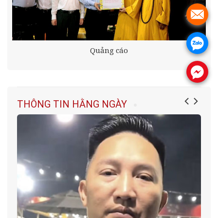
.
.
Quảng cáo
.
THÔNG TIN HẰNG NGÀY