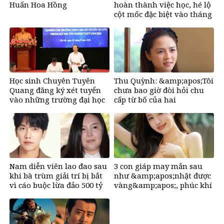
Huấn Hoa Hồng
hoàn thành việc học, hé lộ
cột mốc đặc biệt vào tháng
11
Học sinh Chuyên Tuyên
Thu Quỳnh: &amp;apos;Tôi
Quang đăng ký xét tuyển
chưa bao giờ đòi hỏi chu
vào những trường đại học
cấp từ bố của hai
nào?
con&amp;apos;
Nam diễn viên lao đao sau
3 con giáp may mắn sau
khi bà trùm giải trí bị bắt
như &amp;apos;nhặt được
vì cáo buộc lừa đảo 500 tỷ
vàng&amp;apos;, phúc khí
đồng
tràn đầy, dễ giàu sụ chỉ sau
một đêm sau ngày 6/8/2026