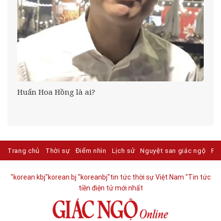
ợc
Huấn Hoa Hồng là ai?
ỉ
Trang chủ
Thời sự
Điểm nhìn
Lịch sử
Nguyệt san giác ngộ
Ph
"korean kbj​
"korean bj
"koreanbj​
"tin tức thời sự Việt Nam
"Tin tức
tiền điện tử mới nhất​