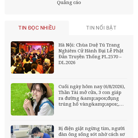
Quảng cáo
TIN ĐỌC NHIỀU
TIN NỔI BẬT
Hà Nội: Chùa Duệ Tú Trang
Nghiêm Cử Hành Đại Lễ Phật
Đản Truyền Thống PL.2570 –
DL.2026
Cuối ngày hôm nay (6/8/2026),
Thần Tài mở cửa, 3 con giáp
ra đường &amp;apos;đụng
trúng hố vàng&amp;apos;,
mỏi tay đếm tiền, giàu nứt đố
đổ vách
Bị điện giật ngừng tim, người
đàn ông sống sót nhờ cách sơ