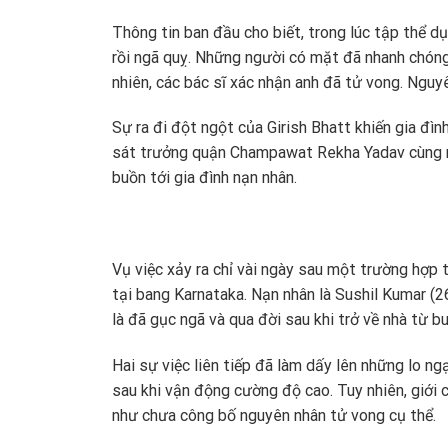
Thông tin ban đầu cho biết, trong lúc tập thể 
rồi ngã quỵ. Những người có mặt đã nhanh chón
nhiên, các bác sĩ xác nhận anh đã tử vong. Nguy
Sự ra đi đột ngột của Girish Bhatt khiến gia đì
sát trưởng quận Champawat Rekha Yadav cùng nhiề
buồn tới gia đình nạn nhân.
Vụ việc xảy ra chỉ vài ngày sau một trường hợp 
tại bang Karnataka. Nạn nhân là Sushil Kumar (2
là đã gục ngã và qua đời sau khi trở về nhà từ bu
Hai sự việc liên tiếp đã làm dấy lên những lo n
sau khi vận động cường độ cao. Tuy nhiên, giới 
như chưa công bố nguyên nhân tử vong cụ thể.