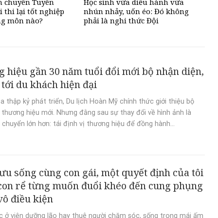
nh chuyên Tuyên
Học sinh vừa diễu hành vừa
 thi lại tốt nghiệp
nhún nhảy, uốn éo: Đó không
g môn nào?
phải là nghi thức Đội
 hiệu gần 30 năm tuổi đổi mới bộ nhận diện,
tới du khách hiện đại
a thập kỷ phát triển, Du lịch Hoàn Mỹ chính thức giới thiệu bộ
 thương hiệu mới. Nhưng đằng sau sự thay đổi về hình ảnh là
chuyển lớn hơn: tái định vị thương hiệu để đồng hành...
ưu sống cùng con gái, một quyết định của tôi
con rể từng muốn đuổi khéo đến cung phụng
vô điều kiện
ệc ở viện dưỡng lão hay thuê người chăm sóc, sống trong mái ấm