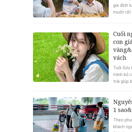
gia đình 
muốn rất 
Cuối n
con gi
vàng&a
vách
Tuổi Sửu 
mình bỏ r
trái giúp
Nguyên
1 sao&
Theo phươ
khách nga