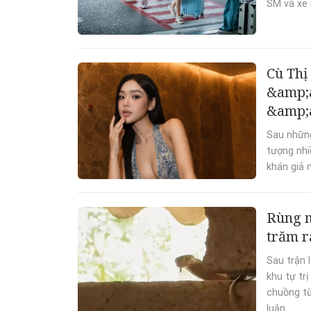
SM và xe 
Cù Thị
&amp;a
&amp;a
Sau những
tượng nhi
khán giả 
Rùng m
trăm r
Sau trận 
khu tự tr
chuồng từ
luận...