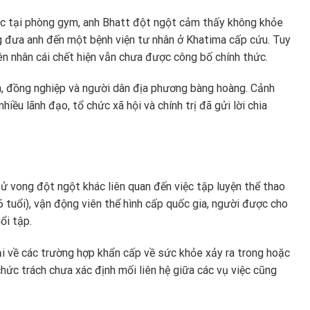
dục tại phòng gym, anh Bhatt đột ngột cảm thấy không khỏe
g đưa anh đến một bệnh viện tư nhân ở Khatima cấp cứu. Tuy
ên nhân cái chết hiện vẫn chưa được công bố chính thức.
nh, đồng nghiệp và người dân địa phương bàng hoàng. Cảnh
u lãnh đạo, tổ chức xã hội và chính trị đã gửi lời chia
tử vong đột ngột khác liên quan đến việc tập luyện thể thao
6 tuổi), vận động viên thể hình cấp quốc gia, người được cho
ổi tập.
gại về các trường hợp khẩn cấp về sức khỏe xảy ra trong hoặc
chức trách chưa xác định mối liên hệ giữa các vụ việc cũng