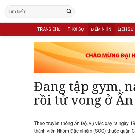
Skip
to
content
TRANG CHỦ
THỜI SỰ
ĐIỂM NHÌN
LỊCH SỬ
Đang tập gym, n
rồi tử vong ở Ấn
Theo truyền thông Ấn Độ, vụ việc xảy ra ngày 19/
thành viên Nhóm Đặc nhiệm (SOG) thuộc quận C