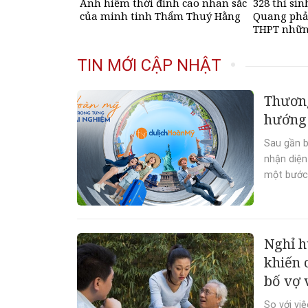
Ảnh hiếm thời đỉnh cao nhan sắc
328 thí si
của minh tinh Thẩm Thuý Hằng
Quang phải
THPT nhữn
TIN MỚI CẬP NHẬT
Thương
hướng 
Sau gần b
nhận diện
một bước 
Nghỉ h
khiến 
bố vợ 
So với vi