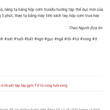
bộ, nâng tạ bằng hộp cơm trưa
Xu hướng tập thể dục mới của
g 5 phút, thay tạ bằng máy tính xách tay, hộp cơm trưa hay
Theo Người đưa tin
h #sát #tuổi #bất #ngờ #gục #ngã #rồi #tử #vong #ở
ọ
ở
rồi
sát
tập
tập gym
TỬ
tử vong
tuổi
vong
bsite đã có những bước tiến đáng kể cả về chất lượng và hình