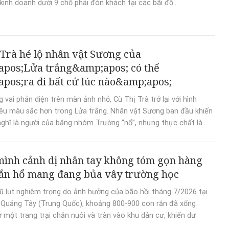
kinh doanh dưới 9 chỗ phải đón khách tại các bãi đỗ...
 Trà hé lộ nhân vật Sương của
pos;Lửa trắng&amp;apos; có thể
pos;ra đi bất cứ lúc nào&amp;apos;
 vai phản diện trên màn ảnh nhỏ, Cù Thị Trà trở lại với hình
ều màu sắc hơn trong Lửa trắng. Nhân vật Sương ban đầu khiến
nghĩ là người của băng nhóm Trường “nổ”, nhưng thực chất là...
ình cảnh dị nhân tay không tóm gọn hàng
ắn hổ mang đang bủa vây trường học
lũ lụt nghiêm trọng do ảnh hưởng của bão hồi tháng 7/2026 tại
ị Quảng Tây (Trung Quốc), khoảng 800-900 con rắn đã xổng
 một trang trại chăn nuôi và tràn vào khu dân cư, khiến dư