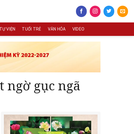
TỰ VIỆN
TUỔI TRẺ
VĂN HÓA
VIDEO
t ngờ gục ngã