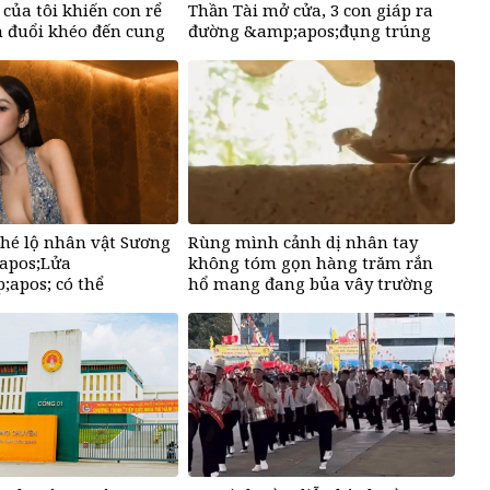
 của tôi khiến con rể
Thần Tài mở cửa, 3 con giáp ra
 đuổi khéo đến cung
đường &amp;apos;đụng trúng
ợ vô điều kiện
hố vàng&amp;apos;, mỏi tay
đếm tiền, giàu nứt đố đổ vách
 hé lộ nhân vật Sương
Rùng mình cảnh dị nhân tay
apos;Lửa
không tóm gọn hàng trăm rắn
apos; có thể
hổ mang đang bủa vây trường
ra đi bất cứ lúc
học
pos;