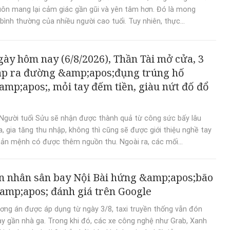
luôn mang lại cảm giác gần gũi và yên tâm hơn. Đó là mong
bình thường của nhiều người cao tuổi. Tuy nhiên, thực...
gày hôm nay (6/8/2026), Thần Tài mở cửa, 3
áp ra đường &amp;apos;đụng trúng hố
mp;apos;, mỏi tay đếm tiền, giàu nứt đố đổ
Người tuổi Sửu sẽ nhận được thành quả từ công sức bấy lâu
a, gia tăng thu nhập, không thì cũng sẽ được giới thiệu nghề tay
 bản mệnh có được thêm nguồn thu. Ngoài ra, các mối...
 nhân sân bay Nội Bài hứng &amp;apos;bão
amp;apos; đánh giá trên Google
ng án được áp dụng từ ngày 3/8, taxi truyền thống vẫn đón
y gần nhà ga. Trong khi đó, các xe công nghệ như Grab, Xanh