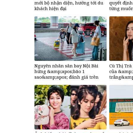
mới bộ nhận diện, hướng tới du
quyết định
khách hiện đại
từng muốn
phụng bố v
Nguyên nhân sân bay Nội Bài
Cù Thị Trà
hứng &amp;apos;bão 1
của &amp;
sao&amp;apos; đánh giá trên
trắng&amp;
Google
&amp;apos;
nào&amp;a