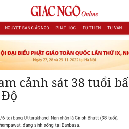
NGUYỆT SAN GIÁC NGỘ
PHẬT HỌC
TỪ THIỆN
TƯ VẤN
am cảnh sát 38 tuổi bấ
 Độ
6 tại bang Uttarakhand. Nạn nhân là Girish Bhatt (38 tuổi),
hampawat, đang sinh sống tại Banbasa.