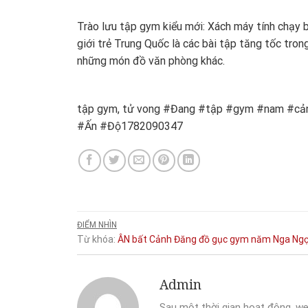
Trào lưu tập gym kiểu mới: Xách máy tính chạy 
giới trẻ Trung Quốc là các bài tập tăng tốc tron
những món đồ văn phòng khác.
tập gym, tử vong #Đang #tập #gym #nam #cản
#Ấn #Độ1782090347
ĐIỂM NHÌN
Từ khóa:
ÂN
bất
Cảnh
Đăng
đồ
gục
gym
năm
Nga
Ng
Admin
Sau một thời gian hoạt động, we