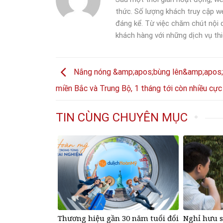
thức. Số lượng khách truy cập we
đáng kể. Từ việc chăm chút nội
khách hàng với những dịch vụ thi
Nắng nóng &amp;apos;bùng lên&amp;apos;
miền Bắc và Trung Bộ, 1 tháng tới còn nhiều cự
TIN CÙNG CHUYÊN MỤC
Thương hiệu gần 30 năm tuổi đổi
Nghỉ hưu s