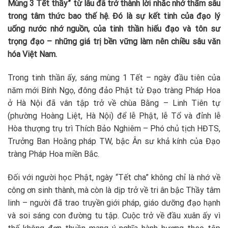
Mùng 3 Tết thầy” từ lâu đã trở thành lời nhắc nhở thấm sâu
trong tâm thức bao thế hệ. Đó là sự kết tinh của đạo lý
uống nước nhớ nguồn, của tinh thần hiếu đạo và tôn sư
trọng đạo – những giá trị bền vững làm nên chiều sâu văn
hóa Việt Nam.
Trong tinh thần ấy, sáng mùng 1 Tết – ngày đầu tiên của
năm mới Bính Ngọ, đông đảo Phật tử Đạo tràng Pháp Hoa
ở Hà Nội đã vân tập trở về chùa Bằng – Linh Tiên tự
(phường Hoàng Liệt, Hà Nội) để lễ Phật, lễ Tổ và đỉnh lễ
Hòa thượng trụ trì Thích Bảo Nghiêm – Phó chủ tịch HĐTS,
Trưởng Ban Hoằng pháp TW, bậc Ân sư khả kính của Đạo
tràng Pháp Hoa miền Bắc.
Đối với người học Phật, ngày “Tết cha” không chỉ là nhớ về
công ơn sinh thành, mà còn là dịp trở về tri ân bậc Thầy tâm
linh – người đã trao truyền giới pháp, giáo dưỡng đạo hạnh
và soi sáng con đường tu tập. Cuộc trở về đầu xuân ấy vì