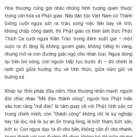
Hòa thượng cũng gợi nhắc những hình tượng quen thuộc
trong văn hóa và Phật giáo. Nếu dân tộc Việt Nam có Thánh
Gióng cưỡi ngựa sắt ra trận, xong việc liền bay về trời,
không chấp công danh, thì Phật giáo có hình ảnh Đức Phật
Thích Ca cưỡi ngựa Kiền Trắc trong đêm xuất gia – một
cuộc ra đi lặng lẽ, không gươm giáo, không tiếng hí vang,
nhưng mở ra con đường giác ngộ cho nhân loại. Ngựa dừng
lại bên bờ sông, con người tiếp tục bước đi – đó chính là
ranh giới giữa hưởng thụ và tỉnh thức, giữa nắm giữ và
buông xả.
Khép lại thời pháp đầu năm, Hòa thượng nhấn mạnh: người
đời chúc nhau “Mã đáo thành công”, người học Phật hiểu
sâu hơn rằng “mã đáo” là tâm quay về với Phật tính sẵn có
trong chính mình, còn “thành công” không chỉ là sự nghiệp
hay tài lộc, mà là sự an ổn trong lòng, là bớt tham, bớt sân,
bớt si. Con ngựa dạy ta đi cho bền, không cần đi cho nhanh;
trung thành với con đường đã chọn, không bỏ dở giữa chừng