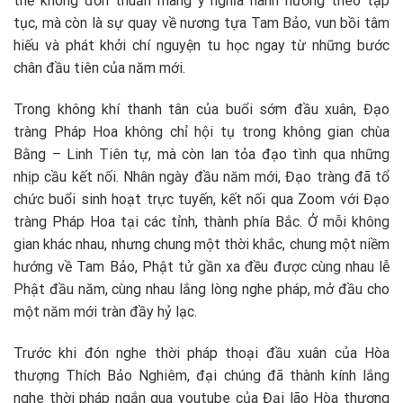
thế không đơn thuần mang ý nghĩa hành hương theo tập
tục, mà còn là sự quay về nương tựa Tam Bảo, vun bồi tâm
hiếu và phát khởi chí nguyện tu học ngay từ những bước
chân đầu tiên của năm mới.
Trong không khí thanh tân của buổi sớm đầu xuân, Đạo
tràng Pháp Hoa không chỉ hội tụ trong không gian chùa
Bằng – Linh Tiên tự, mà còn lan tỏa đạo tình qua những
nhịp cầu kết nối. Nhân ngày đầu năm mới, Đạo tràng đã tổ
chức buổi sinh hoạt trực tuyến, kết nối qua Zoom với Đạo
tràng Pháp Hoa tại các tỉnh, thành phía Bắc. Ở mỗi không
gian khác nhau, nhưng chung một thời khắc, chung một niềm
hướng về Tam Bảo, Phật tử gần xa đều được cùng nhau lễ
Phật đầu năm, cùng nhau lắng lòng nghe pháp, mở đầu cho
một năm mới tràn đầy hỷ lạc.
Trước khi đón nghe thời pháp thoại đầu xuân của Hòa
thượng
Thích Bảo Nghiêm
, đại chúng đã thành kính lắng
nghe thời pháp ngắn qua youtube của Đại lão Hòa thượng