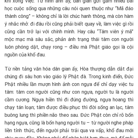
khi xong việc. Từ hình ảnh ấy, dân gian gửi gắm nhiều bài
học cuộc sống qua những câu nói quen thuộc như “Mã đáo
thành công” – không chỉ là lời chúc hanh thông, mà còn hàm
ý nhắc nhở: đi đâu rồi cũng phải biết quay về, làm việc gì rồi
cũng cần trở lại với chính mình. Hay câu “Tâm viên ý mã”
mộc mạc mà sâu sắc, phản ánh trạng thái tâm con người
luôn phóng dật, chạy rong – điều mà Phật giáo gọi là cội
nguồn của khổ đau.
Từ nền tảng văn hóa dân gian ấy, Hòa thượng dẫn dắt đại
chúng đi sâu hơn vào giáo lý Phật đà. Trong kinh điển, Đức
Phật nhiều lần mượn hình ảnh con ngựa để chỉ dạy việc tu
tâm: tâm con người cũng như con ngựa, người tu là người
cầm cương. Ngựa hiền thì đi đúng đường, ngựa hoang thì
chạy tán loạn; tâm được điều phục thì đời sống an lạc, tâm
buông lung thì phiền não theo sau. Đức Phật còn chỉ rõ bốn
hạng ngựa, cũng là bốn hạng người tu – từ người nghe pháp
liền tỉnh thức, đến người phải trải qua va vấp, khổ đau mới