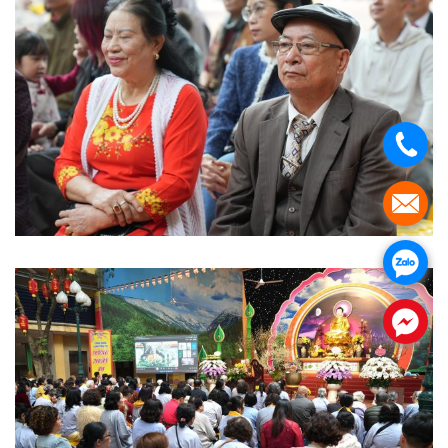
.
.
.
.