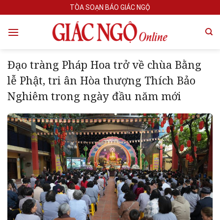
Skip
TÒA SOẠN BÁO GIÁC NGỘ
to
content
Đạo tràng Pháp Hoa trở về chùa Bằng
lễ Phật, tri ân Hòa thượng Thích Bảo
Nghiêm trong ngày đầu năm mới