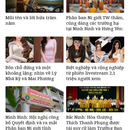
Mũi tên và lời hứa trăm
Phân ban Ni giới TW thăm,
năm
cúng dàng các trường hạ
tại Ninh Bình và Hưng Yên:
Lan tỏa tinh thần hộ trì
Tam bảo
Bốn chỗ đứng và một
Biệt nghiệp và cộng nghiệp
khoảng lặng: nhìn về Lý
từ phiên livestream 2,1
Nhã Kỳ và Mai Phương
triệu người xem
Thúy sau phiên livestream
2,1 triệu người xem
Ninh Bình: Hội nghị công
Bắc Ninh: Hòa thượng
bố Quyết định và ra mắt
Thích Thanh Phụng được
Phân ban Ni giới tỉnh
tái suy cử làm Trưởng Ban