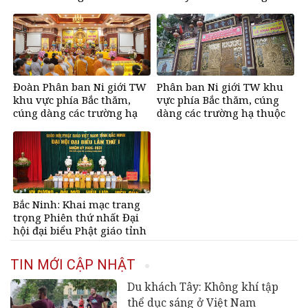
nhiệm kỳ 2026-2031
Trị sự GHPGVN tỉnh nhiệm
kỳ 2026 – 2031
Đoàn Phân ban Ni giới TW
Phân ban Ni giới TW khu
khu vực phía Bắc thăm,
vực phía Bắc thăm, cúng
cúng dàng các trường hạ
dàng các trường hạ thuộc
tại Hà Nội nhân mùa an cư
tỉnh Hưng Yên và thành
PL.2570
phố Hải Phòng
Bắc Ninh: Khai mạc trang
trọng Phiên thứ nhất Đại
hội đại biểu Phật giáo tỉnh
lần thứ I, nhiệm kỳ 2026 –
2031
TIN MỚI CẬP NHẬT
Du khách Tây: Không khí tập
thể dục sáng ở Việt Nam