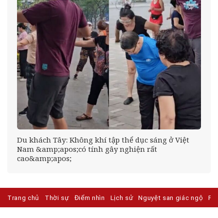
Du khách Tây: Không khí tập thể dục sáng ở Việt
Nam &amp;apos;có tính gây nghiện rất
cao&amp;apos;
Trang chủ
Thời sự
Điểm nhìn
Lịch sử
Nguyệt san giác ngộ
Ph