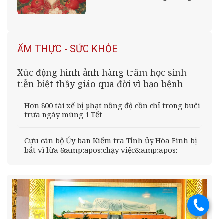
Phú Quý viên mãn cả đời
ẨM THỰC - SỨC KHỎE
Xúc động hình ảnh hàng trăm học sinh
tiễn biệt thầy giáo qua đời vì bạo bệnh
Hơn 800 tài xế bị phạt nồng độ cồn chỉ trong buổi
trưa ngày mùng 1 Tết
Cựu cán bộ Ủy ban Kiểm tra Tỉnh ủy Hòa Bình bị
bắt vì lừa &amp;apos;chạy việc&amp;apos;
.