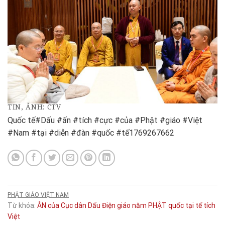
TIN, ẢNH: CTV
Quốc tế#Dấu #ấn #tích #cực #của #Phật #giáo #Việt
#Nam #tại #diễn #đàn #quốc #tế1769267662
PHẬT GIÁO VIỆT NAM
Từ khóa:
ÂN
của
Cục
dân
Dấu
Điện
giáo
năm
PHẬT
quốc
tại
tế
tích
Việt