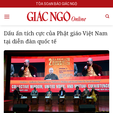
Skip
TÒA SOẠN BÁO GIÁC NGỘ
to
content
Dấu ấn tích cực của Phật giáo Việt Nam
tại diễn đàn quốc tế