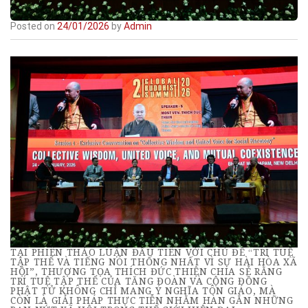
Posted on
24/01/2026
by
Admin
TẠI PHIÊN THẢO LUẬN ĐẦU TIÊN VỚI CHỦ ĐỀ “TRÍ TUỆ
TẬP THỂ VÀ TIẾNG NÓI THỐNG NHẤT VÌ SỰ HÀI HÒA XÃ
HỘI”, THƯỢNG TỌA THÍCH ĐỨC THIỆN CHIA SẺ RẰNG
TRÍ TUỆ TẬP THỂ CỦA TĂNG ĐOÀN VÀ CỘNG ĐỒNG
PHẬT TỬ KHÔNG CHỈ MANG Ý NGHĨA TÔN GIÁO, MÀ
CÒN LÀ GIẢI PHÁP THỰC TIỄN NHẰM HÀN GẮN NHỮNG