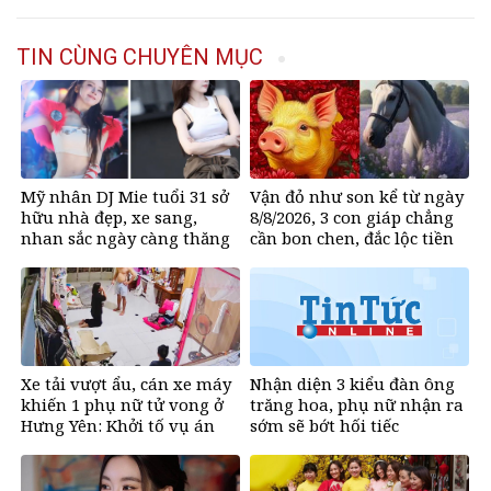
TIN CÙNG CHUYÊN MỤC
Mỹ nhân DJ Mie tuổi 31 sở
Vận đỏ như son kể từ ngày
hữu nhà đẹp, xe sang,
8/8/2026, 3 con giáp chẳng
nhan sắc ngày càng thăng
cần bon chen, đắc lộc tiền
hạng
vào như nước, sự nghiệp
hanh thông một bước lên
hương đổi đời
Xe tải vượt ẩu, cán xe máy
Nhận diện 3 kiểu đàn ông
khiến 1 phụ nữ tử vong ở
trăng hoa, phụ nữ nhận ra
Hưng Yên: Khởi tố vụ án
sớm sẽ bớt hối tiếc