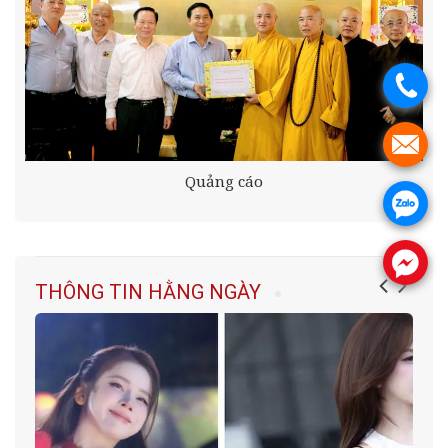
.
.
Quảng cáo
.
.
THÔNG TIN HẰNG NGÀY