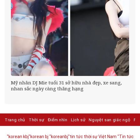
Mỹ nhân DJ Mie tuổi 31 sở hữu nhà đẹp, xe sang,
nhan sắc ngày càng thăng hạng
Trang chủ
Thời sự
Điểm nhìn
Lịch sử
Nguyệt san giác ngộ
Ph
"korean kbj​
"korean bj
"koreanbj​
"tin tức thời sự Việt Nam
"Tin tức