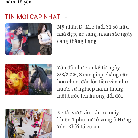
sâm, tổ yến
TIN MỚI CẬP NHẬT
Mỹ nhân DJ Mie tuổi 31 sở hữu
nhà đẹp, xe sang, nhan sắc ngày
càng thăng hạng
Vận đỏ như son kể từ ngày
8/8/2026, 3 con giáp chẳng cần
bon chen, đắc lộc tiền vào như
nước, sự nghiệp hanh thông
một bước lên hương đổi đời
Xe tải vượt ẩu, cán xe máy
khiến 1 phụ nữ tử vong ở Hưng
Yên: Khởi tố vụ án