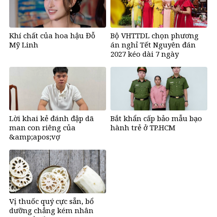
Khí chất của hoa hậu Đỗ
Bộ VHTTDL chọn phương
Mỹ Linh
án nghỉ Tết Nguyên đán
2027 kéo dài 7 ngày
Lời khai kẻ đánh đập dã
Bắt khẩn cấp bảo mẫu bạo
man con riêng của
hành trẻ ở TP.HCM
&amp;apos;vợ
hờ&amp;apos;, bắt quỳ đến
1 giờ sáng
Vị thuốc quý cực sẵn, bổ
dưỡng chẳng kém nhân