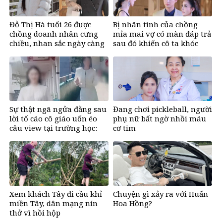
Đỗ Thị Hà tuổi 26 được
Bị nhân tình của chồng
chồng doanh nhân cưng
mỉa mai vợ có màn đáp trả
chiều, nhan sắc ngày càng
sau đó khiến cô ta khóc
rạng rỡ
nghẹn
Sự thật ngã ngửa đằng sau
Đang chơi pickleball, người
lời tố cáo cô giáo uốn éo
phụ nữ bất ngờ nhồi máu
câu view tại trường học:
cơ tim
Lời trần tình khiến cộng
đồng mạng xót xa
Xem khách Tây đi cầu khỉ
Chuyện gì xảy ra với Huấn
miền Tây, dân mạng nín
Hoa Hồng?
thở vì hồi hộp