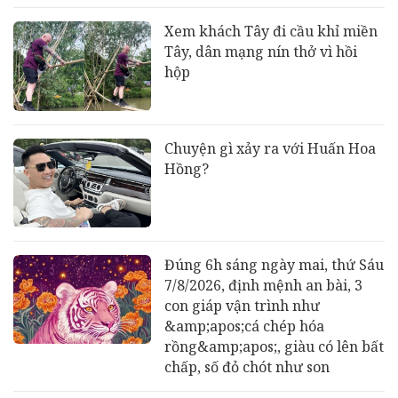
Xem khách Tây đi cầu khỉ miền
Tây, dân mạng nín thở vì hồi
hộp
Chuyện gì xảy ra với Huấn Hoa
Hồng?
Đúng 6h sáng ngày mai, thứ Sáu
7/8/2026, định mệnh an bài, 3
con giáp vận trình như
&amp;apos;cá chép hóa
rồng&amp;apos;, giàu có lên bất
chấp, số đỏ chót như son