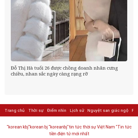
Đỗ Thị Hà tuổi 26 được chồng doanh nhân cưng
ị
chiều, nhan sắc ngày càng rạng rỡ
Trang chủ
Thời sự
Điểm nhìn
Lịch sử
Nguyệt san giác ngộ
Ph
"korean kbj​
"korean bj
"koreanbj​
"tin tức thời sự Việt Nam
"Tin tức
tiền điện tử mới nhất​