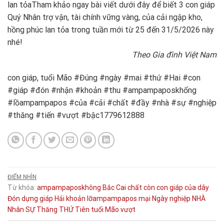
lan tỏa
Tham khảo ngay bài viết dưới đây để biết 3 con giáp
Quý Nhân trợ vận, tài chính vững vàng, của cải ngập kho,
hồng phúc lan tỏa trong tuần mới từ 25 đến 31/5/2026 này
nhé!
Theo Gia đình Việt Nam
con giáp, tuổi Mão #Đúng #ngày #mai #thứ #Hai #con
#giáp #đón #nhận #khoản #thu #ampampaposkhổng
#lồampampapos #của #cải #chất #đầy #nhà #sự #nghiệp
#thăng #tiến #vượt #bậc1779612888
ĐIỂM NHÌN
Từ khóa:
ampampaposkhông
Bắc
Cai
chất
còn
con giáp
của
dây
Đón
dựng
giáp
Hải
khoản
lỡampampapos
mại
Ngày
nghiệp
NHÀ
Nhân
SỰ
Thăng
THỨ
Tiên
tuổi Mão
vượt