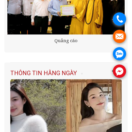
.
.
Quảng cáo
.
.
THÔNG TIN HẰNG NGÀY