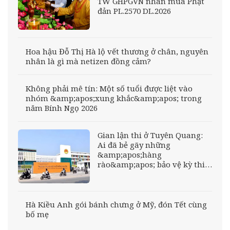
TW GHPGVN nhân mùa Phật
đản PL.2570 DL.2026
Hoa hậu Đỗ Thị Hà lộ vết thương ở chân, nguyên
nhân là gì mà netizen đồng cảm?
Không phải mê tín: Một số tuổi được liệt vào
nhóm &amp;apos;xung khắc&amp;apos; trong
năm Bính Ngọ 2026
Gian lận thi ở Tuyên Quang:
Ai đã bẻ gãy những
&amp;apos;hàng
rào&amp;apos; bảo vệ kỳ thi
tốt nghiệp?
Hà Kiều Anh gói bánh chưng ở Mỹ, đón Tết cùng
bố mẹ