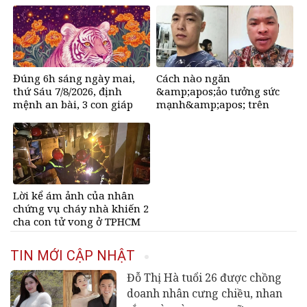
Đúng 6h sáng ngày mai,
Cách nào ngăn
thứ Sáu 7/8/2026, định
&amp;apos;ảo tưởng sức
mệnh an bài, 3 con giáp
mạnh&amp;apos; trên
vận trình như
mạng, tìm về những giá trị
&amp;apos;cá chép hóa
tích cực?
rồng&amp;apos;, giàu có
lên bất chấp, số đỏ chót
như son
Lời kể ám ảnh của nhân
chứng vụ cháy nhà khiến 2
cha con tử vong ở TPHCM
TIN MỚI CẬP NHẬT
Đỗ Thị Hà tuổi 26 được chồng
doanh nhân cưng chiều, nhan