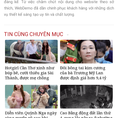
đáng kể. Từ việc chăm chút nội dung cho website theo sở
thích, WebDemo đã dần chinh phục khách hàng với những dịch
vụ thiết kế sáng tạo uy tín và chất lượng.
TIN CÙNG CHUYÊN MỤC
Hotgirl Cần Thơ xinh như
Đôi bông tai kim cương
búp bê, cưới thiếu gia Sài
của bà Trương Mỹ Lan
Thành, được mẹ chồng
được định giá hơn 9,4 tỷ
tặng biệt thự trăm tỷ
đồng
Diễn viên Quỳnh Nga ngày
Cao Bằng động đất lần thứ
càng quyến rũ sau khi
4, rung lắc xảy ra ở phường