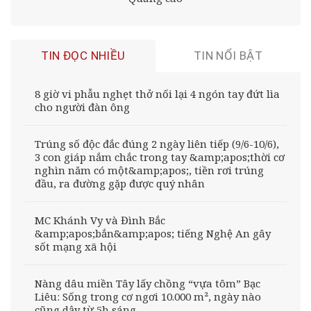
TIN ĐỌC NHIỀU
TIN NỔI BẬT
8 giờ vi phẫu nghẹt thở nối lại 4 ngón tay đứt lìa
cho người đàn ông
Trúng số độc đắc đúng 2 ngày liên tiếp (9/6-10/6),
3 con giáp nắm chắc trong tay &amp;apos;thời cơ
nghìn năm có một&amp;apos;, tiền rơi trúng
đầu, ra đường gặp được quý nhân
MC Khánh Vy và Đình Bắc
&amp;apos;bắn&amp;apos; tiếng Nghệ An gây
sốt mạng xã hội
Nàng dâu miền Tây lấy chồng “vựa tôm” Bạc
Liêu: Sống trong cơ ngơi 10.000 m², ngày nào
cũng dậy từ 5h sáng