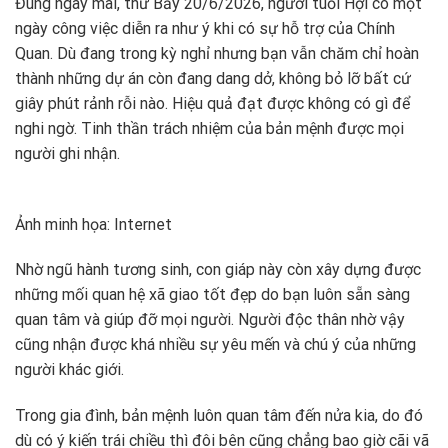
Đúng ngày mai, thứ Bảy 20/6/2026, người tuổi Hợi có một
ngày công việc diễn ra như ý khi có sự hỗ trợ của Chính
Quan. Dù đang trong kỳ nghỉ nhưng bạn vẫn chăm chỉ hoàn
thành những dự án còn đang dang dở, không bỏ lỡ bất cứ
giây phút rảnh rỗi nào. Hiệu quả đạt được không có gì để
nghi ngờ. Tinh thần trách nhiệm của bản mệnh được mọi
người ghi nhận.
Ảnh minh họa: Internet
Nhờ ngũ hành tương sinh, con giáp này còn xây dựng được
những mối quan hệ xã giao tốt đẹp do bạn luôn sẵn sàng
quan tâm và giúp đỡ mọi người. Người độc thân nhờ vậy
cũng nhận được khá nhiều sự yêu mến và chú ý của những
người khác giới.
Trong gia đình, bản mệnh luôn quan tâm đến nửa kia, do đó
dù có ý kiến trái chiều thì đôi bên cũng chẳng bao giờ cãi vã