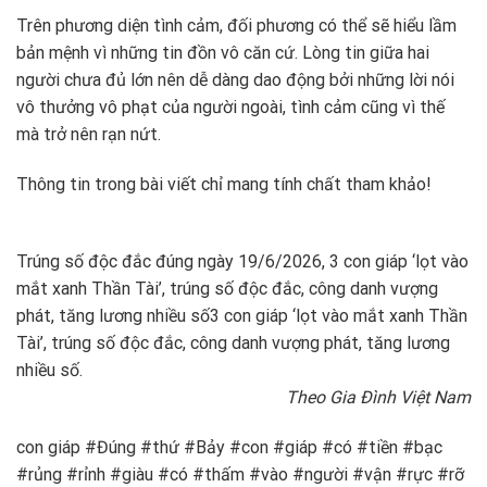
Trên phương diện tình cảm, đối phương có thể sẽ hiểu lầm
bản mệnh vì những tin đồn vô căn cứ. Lòng tin giữa hai
người chưa đủ lớn nên dễ dàng dao động bởi những lời nói
vô thưởng vô phạt của người ngoài, tình cảm cũng vì thế
mà trở nên rạn nứt.
Thông tin trong bài viết chỉ mang tính chất tham khảo!
Trúng số độc đắc đúng ngày 19/6/2026, 3 con giáp ‘lọt vào
mắt xanh Thần Tài’, trúng số độc đắc, công danh vượng
phát, tăng lương nhiều số
3 con giáp ‘lọt vào mắt xanh Thần
Tài’, trúng số độc đắc, công danh vượng phát, tăng lương
nhiều số.
Theo Gia Đình Việt Nam
con giáp #Đúng #thứ #Bảy #con #giáp #có #tiền #bạc
#rủng #rỉnh #giàu #có #thấm #vào #người #vận #rực #rỡ