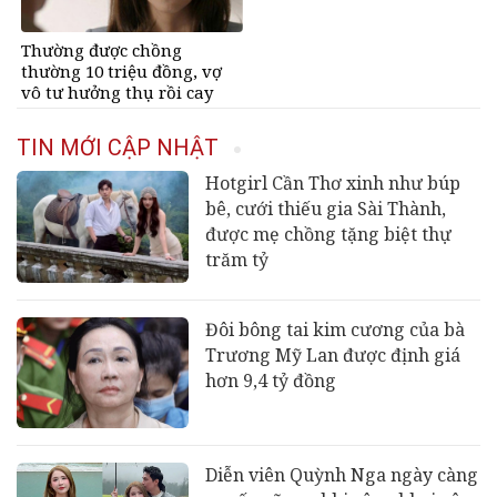
Thường được chồng
thường 10 triệu đồng, vợ
vô tư hưởng thụ rồi cay
mắt khi biết sự thật đằng
sau
TIN MỚI CẬP NHẬT
Hotgirl Cần Thơ xinh như búp
bê, cưới thiếu gia Sài Thành,
được mẹ chồng tặng biệt thự
trăm tỷ
Đôi bông tai kim cương của bà
Trương Mỹ Lan được định giá
hơn 9,4 tỷ đồng
Diễn viên Quỳnh Nga ngày càng