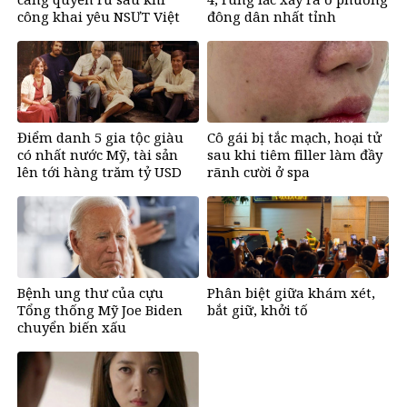
công khai yêu NSƯT Việt
đông dân nhất tỉnh
Anh
Điểm danh 5 gia tộc giàu
Cô gái bị tắc mạch, hoại tử
có nhất nước Mỹ, tài sản
sau khi tiêm filler làm đầy
lên tới hàng trăm tỷ USD
rãnh cười ở spa
Bệnh ung thư của cựu
Phân biệt giữa khám xét,
Tổng thống Mỹ Joe Biden
bắt giữ, khởi tố
chuyển biến xấu