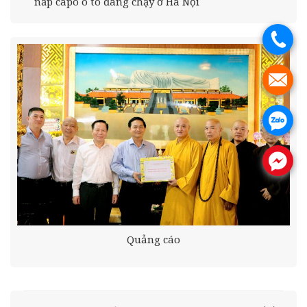
nắp capo ô tô đang chạy ở Hà Nội
.
.
.
.
Quảng cáo