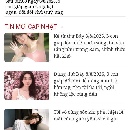
Sau 00h00 ngày 8/8/2026, 3
con giáp giàu sang bạt
ngàn, đổi đời Phú Quý, ung
dung có của đầy nhà, ngày
càng hưng thịnh sung túc
TIN MỚI CẬP NHẬT
Kể từ thứ Bảy 8/8/2026, 3 con
giáp lộc nhiều hơn sông, tài vận
sáng như trăng Rằm, chính thức
hết khổ
Đúng thứ Bảy 8/8/2026, 3 con
giáp đổi đời dễ dàng như trở
bàn tay, tiền tài ùa tới, ngồi
không lộc cũng đến
Tôi vô cùng sốc khi phát hiện bí
mật của người yêu và chị gái