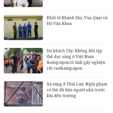
Khởi tố Khánh Sky, Vua Quạt và
Hồ Văn Khoa
Du khách Tây: Không khí tập
thể dục sáng ở Việt Nam
&amp;apos;có tính gây nghiện
rất cao&amp;apos;
Xả súng ở Thái Lan: Nghi phạm
có thể đã bắn người nhà trước
khi đến trường