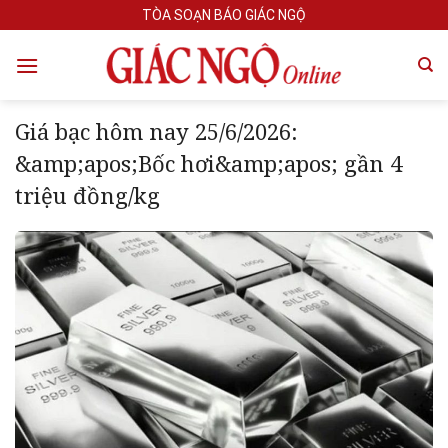
Skip
TÒA SOẠN BÁO GIÁC NGỘ
to
content
Giá bạc hôm nay 25/6/2026:
&amp;apos;Bốc hơi&amp;apos; gần 4
triệu đồng/kg