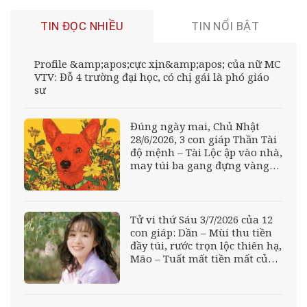
TIN ĐỌC NHIỀU
TIN NỔI BẬT
Profile &amp;apos;cực xịn&amp;apos; của nữ MC
VTV: Đỗ 4 trường đại học, có chị gái là phó giáo
sư
Đúng ngày mai, Chủ Nhật
28/6/2026, 3 con giáp Thần Tài
độ mệnh – Tài Lộc ập vào nhà,
may túi ba gang đựng vàng
đựng bạc, sự nghiệp lên
hương
Tử vi thứ Sáu 3/7/2026 của 12
con giáp: Dần – Mùi thu tiền
đầy túi, rước trọn lộc thiên hạ,
Mão – Tuất mất tiền mất của,
làm quần quật vẫn khó khăn