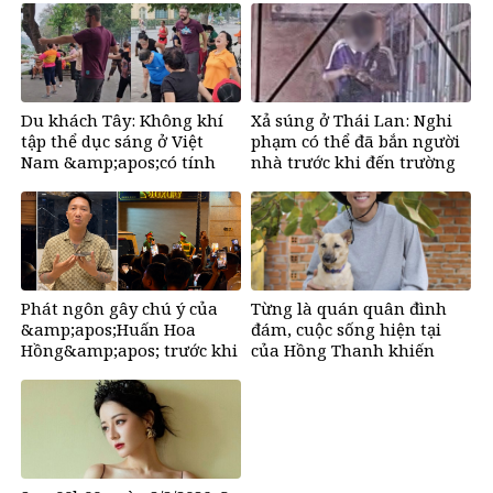
Du khách Tây: Không khí
Xả súng ở Thái Lan: Nghi
tập thể dục sáng ở Việt
phạm có thể đã bắn người
Nam &amp;apos;có tính
nhà trước khi đến trường
gây nghiện rất
cao&amp;apos;
Phát ngôn gây chú ý của
Từng là quán quân đình
&amp;apos;Huấn Hoa
đám, cuộc sống hiện tại
Hồng&amp;apos; trước khi
của Hồng Thanh khiến
tuyên bố tạm dừng mạng
nhiều người bất ngờ
xã hội