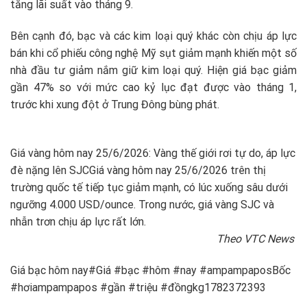
tăng lãi suất vào tháng 9.
Bên cạnh đó, bạc và các kim loại quý khác còn chịu áp lực
bán khi cổ phiếu công nghệ Mỹ sụt giảm mạnh khiến một số
nhà đầu tư giảm nắm giữ kim loại quý. Hiện giá bạc giảm
gần 47% so với mức cao kỷ lục đạt được vào tháng 1,
trước khi xung đột ở Trung Đông bùng phát.
Giá vàng hôm nay 25/6/2026: Vàng thế giới rơi tự do, áp lực
đè nặng lên SJC
Giá vàng hôm nay 25/6/2026 trên thị
trường quốc tế tiếp tục giảm mạnh, có lúc xuống sâu dưới
ngưỡng 4.000 USD/ounce. Trong nước, giá vàng SJC và
nhẫn trơn chịu áp lực rất lớn.
Theo VTC News
Giá bạc hôm nay#Giá #bạc #hôm #nay #ampampaposBốc
#hơiampampapos #gần #triệu #đồngkg1782372393