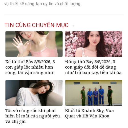
vụ thiết kế sáng tạo uy tín và chất lượng.
TIN CÙNG CHUYÊN MỤC
Kể từ thứ Bảy 8/8/2026, 3
Đúng thứ Bảy 8/8/2026, 3
con giáp lộc nhiều hơn
con giáp đổi đời dễ dàng
sông, tài vận sáng như
như trở bàn tay, tiền tài ùa
trăng Rằm, chính thức hết
tới, ngồi không lộc cũng
khổ
đến
Tôi vô cùng sốc khi phát
Khởi tố Khánh Sky, Vua
hiện bí mật của người yêu
Quạt và Hồ Văn Khoa
và chị gái