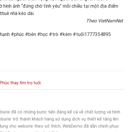
ờ hình ảnh “đứng chờ tình yêu” mỗi chiều tại một địa điểm
 thuê nhà kéo dài.
Theo VietNamNet
 #hạnh #phúc #bên #học #trò #kém #tuổi1777354895
Phúc
thay
tìm
trợ
tuổi
bsite đã có những bước tiến đáng kể cả về chất lượng và hình
bsite trở thành khách hàng sử dụng dịch vụ thiết kế tăng lên
 dung cho website theo sở thích, WebDemo đã dần chinh phục