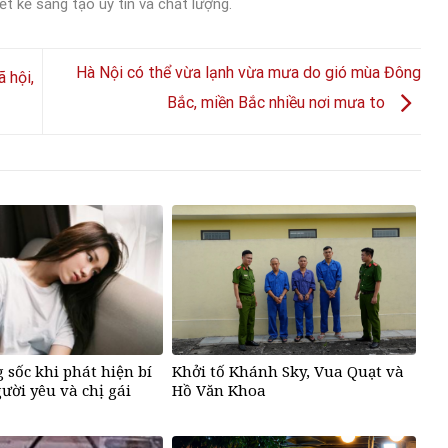
ết kế sáng tạo uy tín và chất lượng.
Hà Nội có thể vừa lạnh vừa mưa do gió mùa Đông
 hội,
Bắc, miền Bắc nhiều nơi mưa to
 sốc khi phát hiện bí
Khởi tố Khánh Sky, Vua Quạt và
ười yêu và chị gái
Hồ Văn Khoa