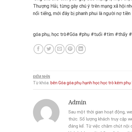
Thượng Hải, từng gây chú ý trên mạng xã hội nh
nổi tiếng, mới đây bị phanh phui là người nợ tiền
góa phụ, học trò#Góa #phụ #tuổi #tìm #thấy
ĐIỂM NHÌN
Từ khóa:
bên
Góa
góa phụ
hạnh
học
học trò
kém
phụ
Admin
Sau một thời gian hoạt động, we
thức. Số lượng khách truy cập we
đáng kể. Từ việc chăm chút nội