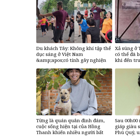
Du khách Tây: Không khí tập thể
Xả súng ở 
dục sáng ở Việt Nam
có thể đã 
&amp;apos;có tính gây nghiện
khi đến tr
rất cao&amp;apos;
Từng là quán quân đình đám,
Sau 00h00 
cuộc sống hiện tại của Hồng
giáp giàu 
Thanh khiến nhiều người bất
Phú Quý, u
ngờ
nhà, ngày