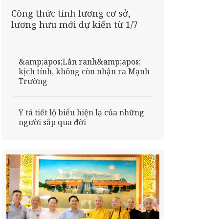
Công thức tính lương cơ sở,
lương hưu mới dự kiến từ 1/7
&amp;apos;Lằn ranh&amp;apos;
kịch tính, không còn nhận ra Mạnh
Trường
Y tá tiết lộ biểu hiện lạ của những
người sắp qua đời