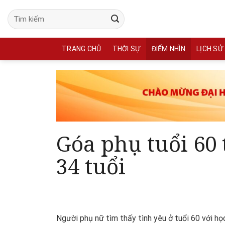
Skip
to
content
TRANG CHỦ
THỜI SỰ
ĐIỂM NHÌN
LỊCH SỬ
Góa phụ tuổi 60
34 tuổi
Người phụ nữ tìm thấy tình yêu ở tuổi 60 với h