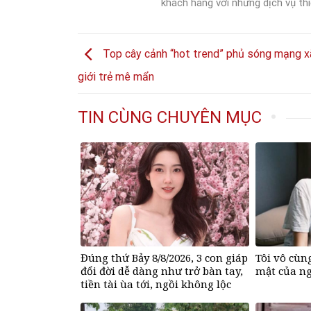
khách hàng với những dịch vụ thi
Top cây cảnh “hot trend” phủ sóng mạng xã
giới trẻ mê mẩn
TIN CÙNG CHUYÊN MỤC
Đúng thứ Bảy 8/8/2026, 3 con giáp
Tôi vô cùng
đổi đời dễ dàng như trở bàn tay,
mật của ng
tiền tài ùa tới, ngồi không lộc
cũng đến