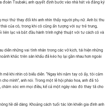
ủa đoàn Tsubaki, anh quyết định bước vào nhà hát và đăng ký
mọi thứ thay đổi khi anh nhìn thấy người phụ nữ. Anh bị thu
thái của cô, trong khi cô cũng ấn tượng với sự trẻ trung,
 liên lạc và bắt đầu hành trình nghệ thuật với tư cách cô và
 diễn những vai tình nhân trong các vở kịch, tái hiện những
hoảnh khắc trên sân khấu đã kéo họ lại gần nhau hơn ngoài
 mẽ khi nhìn cô biểu diễn. “Ngay khi nắm tay cô ấy, tôi cảm
cho mình”, anh nói. Trong một lễ hội pháo hoa, anh đã tỏ
i, chăm sóc em mọi điều, kể cả một ngày nào đó thay tã cho
hông hề dễ dàng. Khoảng cách tuổi tác lớn khiến gia đình anh