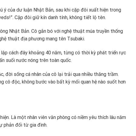
ú ý của dư luận Nhật Bản, sau khi cặp đôi xuất hiện trong
s!”. Cặp đôi giữ kín danh tính, không tiết lộ tên.
 đông Nhật Bản. Cô gắn bó với nghệ thuật múa truyền thống
nghệ thuật địa phương mang tên Tsubaki.
ập cách đây khoảng 40 năm, từng có thời kỳ phát triển rực
trấn suối nước nóng trên toàn quốc.
, đời sống cá nhân của cô lại trải qua nhiều thăng trầm.
ng cô độc, không bước vào bất kỳ mối quan hệ nào suốt hơn
 hiện. Là một nhân viên văn phòng có niềm yêu thích lâu năm
ự phản đối từ gia đình.