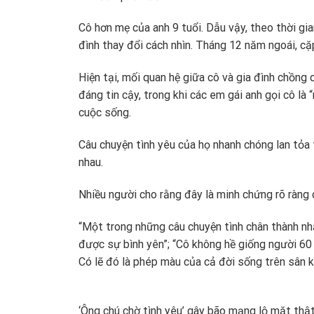
Cô hơn mẹ của anh 9 tuổi. Dẫu vậy, theo thời gi
đình thay đổi cách nhìn. Tháng 12 năm ngoái, cặ
Hiện tại, mối quan hệ giữa cô và gia đình chồn
đáng tin cậy, trong khi các em gái anh gọi cô là
cuộc sống.
Câu chuyện tình yêu của họ nhanh chóng lan tỏa 
nhau.
Nhiều người cho rằng đây là minh chứng rõ ràng c
“Một trong những câu chuyện tình chân thành nh
được sự bình yên”; “Cô không hề giống người 60 t
Có lẽ đó là phép màu của cả đời sống trên sân k
‘Ông chú chờ tình yêu’ gây bão mạng lộ mặt thật