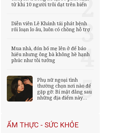
tử khi 10 người trôi dạt trên biển
Diễn viên Lê Khánh tái phát bệnh
rối loạn lo âu, luôn có chồng hỗ trợ
Mua nhà, đón bố mẹ lên ở để báo
hiếu nhưng ông bà không hề hạnh
phúc như tôi tưởng
Phụ nữ ngoại tình
thường chọn nơi nào để
gặp gỡ: Bí mật đằng sau
những địa điểm này
khiến nhiều người bất
ngờ
ẨM THỰC - SỨC KHỎE