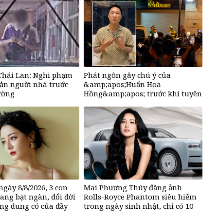
Thái Lan: Nghi phạm
Phát ngôn gây chú ý của
bắn người nhà trước
&amp;apos;Huấn Hoa
ường
Hồng&amp;apos; trước khi tuyên
bố tạm dừng mạng xã hội
ngày 8/8/2026, 3 con
Mai Phương Thúy đăng ảnh
sang bạt ngàn, đổi đời
Rolls-Royce Phantom siêu hiếm
ng dung có của đầy
trong ngày sinh nhật, chỉ có 10
 càng hưng thịnh sung
chiếc trên thế giới, giá gần 68 tỷ