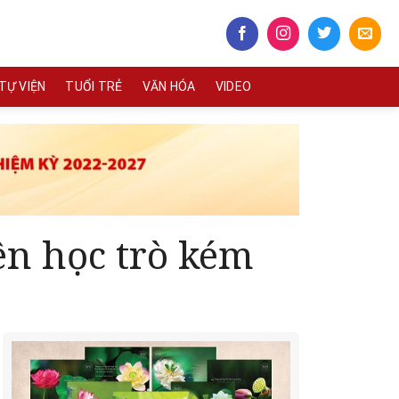
TỰ VIỆN
TUỔI TRẺ
VĂN HÓA
VIDEO
ên học trò kém