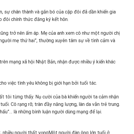
an, sự chân thành và gắn bó của cặp đôi đã dần khiến gia
p đôi chính thức đăng ký kết hôn.
g cũng trở nên ấm áp. Mẹ của anh xem cô như một người chị
 “người mẹ thứ hai”, thường xuyên tâm sự về tình cảm và
trên mạng xã hội Nhật Bản, nhận được nhiều ý kiến khác
ho việc tình yêu không bị giới hạn bởi tuổi tác.
ất tôi từng thấy. Nụ cười của bà khiến người ta cảm nhận
uổi. Cô rạng rỡ, tràn đầy năng lượng, làn da vẫn trẻ trung.
hấu”… là những bình luận người dùng mạng để lại.
, nhiều người thất vọng
Một người đàn ông lớn tuổi ở