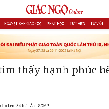
NGUYỆT SAN GIÁC NGỘ
PHẬT HỌC
TỪ THIỆN
TƯ VẤN
 tìm thấy hạnh phúc b
ọc trò kém 34 tuổi. Ảnh: SCMP