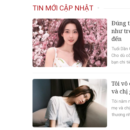
túc
TIN MỚI CẬP NHẬT
Đúng t
như trở
đến
Tuổi Dần 
Cho dù cô
bạn chi ti
Tôi vô
và chị 
Tôi năm n
mẹ và chị
thương nh