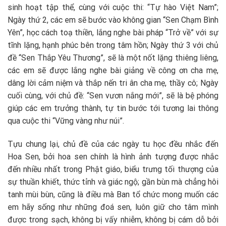
sinh hoạt tập thể, cùng với cuộc thi: “Tự hào Việt Nam”;
Ngày thứ 2, các em sẽ bước vào không gian “Sen Chạm Bình
Yên”, học cách toạ thiền, lắng nghe bài pháp “Trở về” với sự
tĩnh lặng, hạnh phúc bên trong tâm hồn; Ngày thứ 3 với chủ
đề “Sen Thắp Yêu Thương”, sẽ là một nốt lặng thiêng liêng,
các em sẽ được lắng nghe bài giảng về công ơn cha mẹ,
dâng lời cảm niệm và thắp nến tri ân cha mẹ, thầy cô; Ngày
cuối cùng, với chủ đề: “Sen vươn nắng mới”, sẽ là bệ phóng
giúp các em trưởng thành, tự tin bước tới tương lai thông
qua cuộc thi “Vững vàng như núi”.
Tựu chung lại, chủ đề của các ngày tu học đều nhắc đến
Hoa Sen, bởi hoa sen chính là hình ảnh tượng được nhắc
đến nhiều nhất trong Phật giáo, biểu trưng tối thượng của
sự thuần khiết, thức tỉnh và giác ngộ; gần bùn mà chẳng hôi
tanh mùi bùn, cũng là điều mà Ban tổ chức mong muốn các
em hãy sống như những đoá sen, luôn giữ cho tâm mình
được trong sạch, không bị vấy nhiễm, không bị cám dỗ bởi