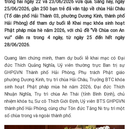
trong hai ngày 22 và 23/06/2026 vừa qua. Sáng nay, ngày
25/
06/202
6, gần
250 bạn trẻ đã vân tập về chùa Hải Châu
(Tổ
dân phố Hải Thành 03, phường Dương Kinh,
thành phố
Hải Phòng) để tham dự buổi lễ
Khai mạc khóa sinh hoạt
Phật pháp mùa hè năm 202
6, với chủ đề “Về Chùa con An
vui” diễn ra trong 4 ngày, từ ngày
25 đến hết ngày
2
8/
06/202
6.
Quang lâm chứng minh, tham dự buổi lễ khai mạc có Đại
đức Thích Quảng Nghĩa, Uỷ viên thường trực Ban trị sự
GHPGVN Thành phố Hải Phòng, Phụ trách Phật giáo
phường Dương Kinh, trụ trì chùa Hải Châu, Trưởng BTC khóa
sinh hoạt Phật pháp mùa hè năm 2026; Đại đức Thích
Nhuận Nghĩa, Trụ trì chùa An Thái (tỉnh Bình Định), chủ
nhiệm khóa tu; Sư cô Thích Giới Định, Uỷ viên BTS GHPGVN
thành phố Hải Phòng, cùng chư Tôn đức Tăng Ni trụ trì một
số chùa trong và ngoài thành phố.