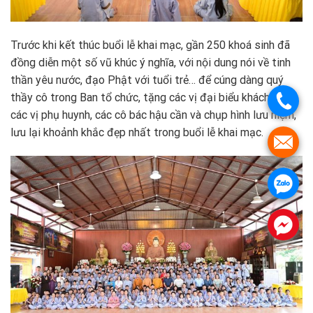
Trước khi kết thúc buổi lễ khai mạc, gần 250 khoá sinh đã
đồng diễn một số vũ khúc ý nghĩa, với nội dung nói về tinh
thần yêu nước, đạo Phật với tuổi trẻ… để cúng dàng quý
thầy cô trong Ban tổ chức, tặng các vị đại biểu khách mời,
.
các vị phụ huynh, các cô bác hậu cần và chụp hình lưu niệm,
lưu lại khoảnh khắc đẹp nhất trong buổi lễ khai mạc.
.
.
.