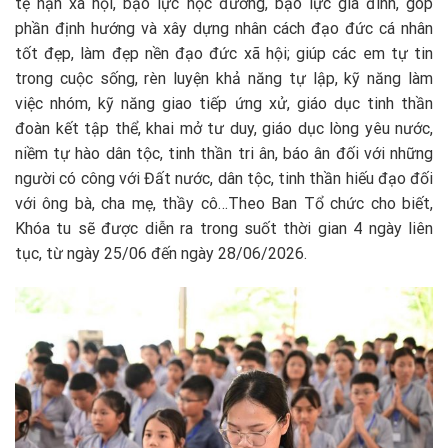
tệ nạn xã hội, bạo lực học đường, bạo lực gia đình, góp
phần định hướng và xây dựng nhân cách đạo đức cá nhân
tốt đẹp, làm đẹp nền đạo đức xã hội; giúp các em tự tin
trong cuộc sống, rèn luyện khả năng tự lập, kỹ năng làm
việc nhóm, kỹ năng giao tiếp ứng xử, giáo dục tinh thần
đoàn kết tập thể, khai mở tư duy, giáo dục lòng yêu nước,
niềm tự hào dân tộc, tinh thần tri ân, báo ân đối với những
người có công với Đất nước, dân tộc, tinh thần hiếu đạo đối
với ông bà, cha mẹ, thầy cô…Theo Ban Tổ chức cho biết,
Khóa tu sẽ được diễn ra trong suốt thời gian 4 ngày liên
tục, từ ngày 25/06 đến ngày 28/06/2026.