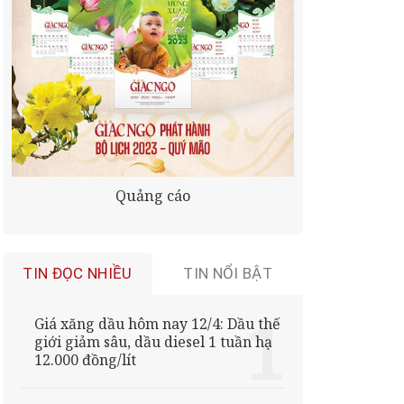
Quảng cáo
TIN ĐỌC NHIỀU
TIN NỔI BẬT
Giá xăng dầu hôm nay 12/4: Dầu thế
giới giảm sâu, dầu diesel 1 tuần hạ
12.000 đồng/lít