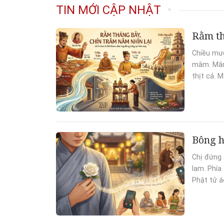
TIN MỚI CẬP NHẬT
Rằm th
Chiều mườ
mâm. Mâm 
thịt cá. 
Bông h
Chị đứng 
lam. Phía 
Phật tử á