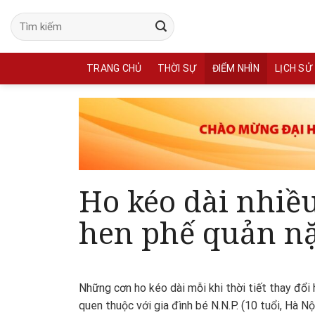
Skip
to
content
TRANG CHỦ
THỜI SỰ
ĐIỂM NHÌN
LỊCH SỬ
Ho kéo dài nhiều
hen phế quản n
Những cơn ho kéo dài mỗi khi thời tiết thay đổi
quen thuộc với gia đình bé N.N.P. (10 tuổi, Hà N