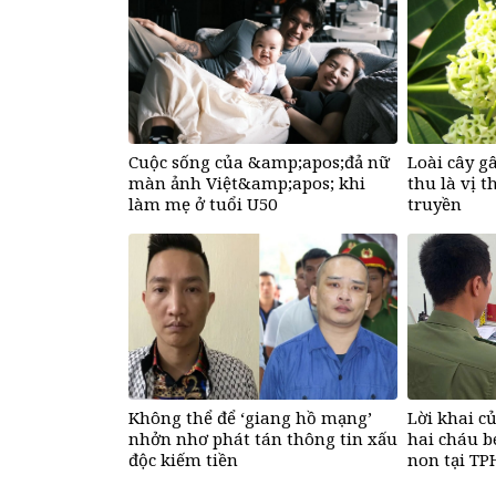
Cuộc sống của &amp;apos;đả nữ
Loài cây g
màn ảnh Việt&amp;apos; khi
thu là vị t
làm mẹ ở tuổi U50
truyền
Không thể để ‘giang hồ mạng’
Lời khai c
nhởn nhơ phát tán thông tin xấu
hai cháu b
độc kiếm tiền
non tại T