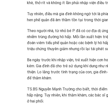
khè, thở rít và không ít lần phải nhập viện điều 
Tuy nhiên, điều mà gia đình không ngờ tới là ph
hen phế quản đã âm thầm tồn tại trong thời gia
Theo người nhà, từ nhỏ bé P. đã có cơ địa dị ứ
nhiễm trùng đường hô hấp. Mỗi lần xuất hiện tr
đoán viêm tiểu phế quản hoặc các bệnh lý hô hấp
triệu chứng thuyên giảm nhưng rồi lại tái phát s
Ba ngày trước khi nhập viện, trẻ xuất hiện cơn h
kém. Gia đình đã cho trẻ sử dụng khí dung như n
thiện. Lo lắng trước tình trạng của con, gia đìn
để thăm khám.
TS.BS Nguyễn Mạnh Trường cho biết, thời điểm n
hấp nặng. Tuy nhiên, khi thăm khám, các bác sĩ gh
ở hai phổi.