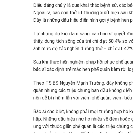
Điều đáng chú ý là qua khai thác bệnh sử, các b
Ngoài ra, các cơn thở rít thường xuất hiện sau k
Đây là những dấu hiệu điển hình gợi ý bệnh hen
Từ những dữ kiện lâm sàng, các bác sĩ quyết địn
thấy, dung tích sống của trẻ chỉ đạt 58,4% so v
ánh mức độ tắc nghẽn đường thở – chỉ đạt 47%,
Sau khi thực hiện nghiệm pháp hồi phục phế quản
bác sĩ xác định trẻ mắc hen phế quản kèm rối l
Theo TS.BS Nguyễn Mạnh Trường, đây không phải 
quản nhưng các triệu chứng ban đầu không điển 
nên dễ bị nhầm lẫn với viêm phế quản, viêm tiểu 
Bác sĩ cho biết, không phải mọi trường hợp ho k
hấp. Những dấu hiệu như ho nhiều về đêm hoặc gầ
ứng với thuốc giãn phế quản là các triệu chứng 