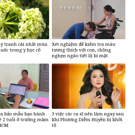
ây tranh cãi nhất mùa
Xét nghiệm để kiểm tra máu
huốc trong y học cổ
tương thích với con, chồng
nghẹn ngào tiết lộ bí mật
ủa bảo mẫu bạo hành
3 việc các ca sĩ nên làm ngay sau
é 2 tuổi ở trường mầm
khi Phương Diễm Huyền bị khởi
PHCM
tố