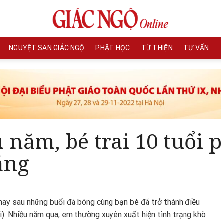
NGUYỆT SAN GIÁC NGỘ
PHẬT HỌC
TỪ THIỆN
TƯ VẤN
 năm, bé trai 10 tuổi 
ặng
 hay sau những buổi đá bóng cùng bạn bè đã trở thành điều
ội). Nhiều năm qua, em thường xuyên xuất hiện tình trạng khò