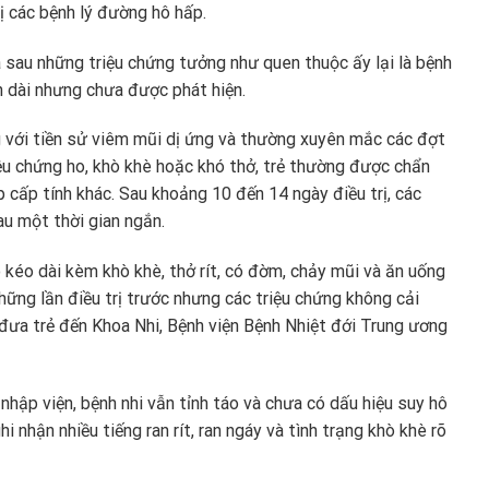
trị các bệnh lý đường hô hấp.
ía sau những triệu chứng tưởng như quen thuộc ấy lại là bệnh
n dài nhưng chưa được phát hiện.
ng với tiền sử viêm mũi dị ứng và thường xuyên mắc các đợt
iệu chứng ho, khò khè hoặc khó thở, trẻ thường được chẩn
 cấp tính khác. Sau khoảng 10 đến 14 ngày điều trị, các
au một thời gian ngắn.
o kéo dài kèm khò khè, thở rít, có đờm, chảy mũi và ăn uống
hững lần điều trị trước nhưng các triệu chứng không cải
h đưa trẻ đến Khoa Nhi, Bệnh viện Bệnh Nhiệt đới Trung ương
hập viện, bệnh nhi vẫn tỉnh táo và chưa có dấu hiệu suy hô
i nhận nhiều tiếng ran rít, ran ngáy và tình trạng khò khè rõ