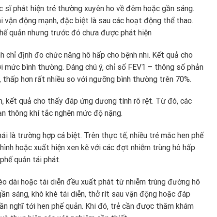
ác sĩ phát hiện trẻ thường xuyên ho về đêm hoặc gần sáng.
hi vận động mạnh, đặc biệt là sau các hoạt động thể thao.
 phế quản nhưng trước đó chưa được phát hiện
h chỉ định đo chức năng hô hấp cho bệnh nhi. Kết quả cho
ới mức bình thường. Đáng chú ý, chỉ số FEV1 – thông số phản
 thấp hơn rất nhiều so với ngưỡng bình thường trên 70%.
, kết quả cho thấy đáp ứng dương tính rõ rệt. Từ đó, các
oạn thông khí tắc nghẽn mức độ nặng.
là trường hợp cá biệt. Trên thực tế, nhiều trẻ mắc hen phế
hình hoặc xuất hiện xen kẽ với các đợt nhiễm trùng hô hấp
phế quản tái phát.
éo dài hoặc tái diễn đều xuất phát từ nhiễm trùng đường hô
n sáng, khò khè tái diễn, thở rít sau vận động hoặc đáp
cần nghĩ tới hen phế quản. Khi đó, trẻ cần được thăm khám