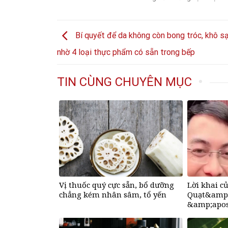
Bí quyết để da không còn bong tróc, khô 
nhờ 4 loại thực phẩm có sẵn trong bếp
TIN CÙNG CHUYÊN MỤC
Vị thuốc quý cực sẵn, bổ dưỡng
Lời khai 
chẳng kém nhân sâm, tổ yến
Quạt&amp;
&amp;apos
Hồ Văn Kh