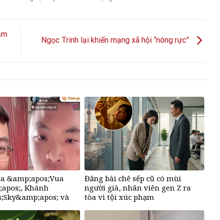
sạm
Ngọc Trinh lại khiến mạng xã hội “nóng rực”
của &amp;apos;Vua
Đăng bài chê sếp cũ có mùi
apos;, Khánh
người già, nhân viên gen Z ra
;Sky&amp;apos; và
tòa vì tội xúc phạm
oa