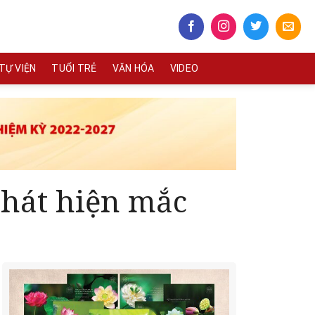
TỰ VIỆN
TUỔI TRẺ
VĂN HÓA
VIDEO
phát hiện mắc