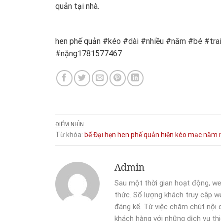
quản tại nhà.
hen phế quản #kéo #dài #nhiều #năm #bé #tra
#nặng1781577467
ĐIỂM NHÌN
Từ khóa:
bế
Đại
hẹn
hen phế quản
hiện
kéo
mạc
năm
Admin
Sau một thời gian hoạt động, we
thức. Số lượng khách truy cập we
đáng kể. Từ việc chăm chút nội
khách hàng với những dịch vụ thi