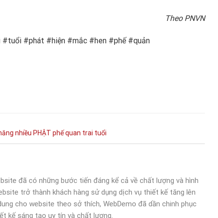
Theo PNVN
i #tuổi #phát #hiện #mắc #hen #phế #quản
năng
nhiều
PHẬT
phế
quan
trai
tuổi
bsite đã có những bước tiến đáng kể cả về chất lượng và hình
bsite trở thành khách hàng sử dụng dịch vụ thiết kế tăng lên
 dung cho website theo sở thích, WebDemo đã dần chinh phục
ết kế sáng tạo uy tín và chất lượng.