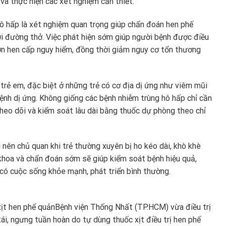
và thực hiện các xét nghiệm cần thiết.
ô hấp là xét nghiệm quan trọng giúp chẩn đoán hen phế
i đường thở. Việc phát hiện sớm giúp người bệnh được điều
cơn hen cấp nguy hiểm, đồng thời giảm nguy cơ tổn thương
 trẻ em, đặc biệt ở những trẻ có cơ địa dị ứng như viêm mũi
ệnh dị ứng. Không giống các bệnh nhiễm trùng hô hấp chỉ cần
theo dõi và kiểm soát lâu dài bằng thuốc dự phòng theo chỉ
nên chủ quan khi trẻ thường xuyên bị ho kéo dài, khò khè
 khoa và chẩn đoán sớm sẽ giúp kiểm soát bệnh hiệu quả,
 có cuộc sống khỏe mạnh, phát triển bình thường.
ịt hen phế quản
Bệnh viện Thống Nhất (TP.HCM) vừa điều trị
i, ngưng tuần hoàn do tự dùng thuốc xịt điều trị hen phế