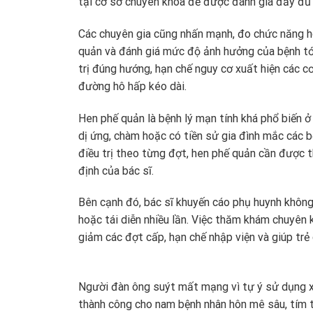
tại cơ sở chuyên khoa để được đánh giá đầy đủ 
Các chuyên gia cũng nhấn mạnh, đo chức năng h
quản và đánh giá mức độ ảnh hưởng của bệnh tớ
trị đúng hướng, hạn chế nguy cơ xuất hiện các 
đường hô hấp kéo dài.
Hen phế quản là bệnh lý mạn tính khá phổ biến ở
dị ứng, chàm hoặc có tiền sử gia đình mắc các b
điều trị theo từng đợt, hen phế quản cần được 
định của bác sĩ.
Bên cạnh đó, bác sĩ khuyến cáo phụ huynh không 
hoặc tái diễn nhiều lần. Việc thăm khám chuyên
giảm các đợt cấp, hạn chế nhập viện và giúp trẻ
Người đàn ông suýt mất mạng vì tự ý sử dụng x
thành công cho nam bệnh nhân hôn mê sâu, tím tá