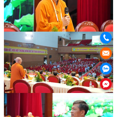
.
.
.
.