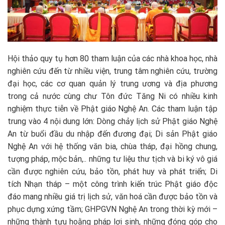
Hội thảo quy tụ hơn 80 tham luận của các nhà khoa học, nhà
nghiên cứu đến từ nhiều viện, trung tâm nghiên cứu, trường
đại học, các cơ quan quản lý trung ương và địa phương
trong cả nước cùng chư Tôn đức Tăng Ni có nhiều kinh
nghiệm thực tiễn về Phật giáo Nghệ An. Các tham luận tập
trung vào 4 nội dung lớn: Dòng chảy lịch sử Phật giáo Nghệ
An từ buổi đầu du nhập đến đương đại; Di sản Phật giáo
Nghệ An với hệ thống văn bia, chùa tháp, đại hồng chung,
tượng pháp, mộc bản,.. những tư liệu thư tịch và bi ký vô giá
cần được nghiên cứu, bảo tồn, phát huy và phát triển; Di
tích Nhạn tháp – một công trình kiến trúc Phật giáo độc
đáo mang nhiều giá trị lịch sử, văn hoá cần được bảo tồn và
phục dựng xứng tầm; GHPGVN Nghệ An trong thời kỳ mới –
những thành tựu hoằng pháp lợi sinh, những đóng góp cho