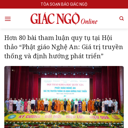
Skip
TÒA SOẠN BÁO GIÁC NGỘ
to
content
Hơn 80 bài tham luận quy tụ tại Hội
thảo “Phật giáo Nghệ An: Giá trị truyền
thống và định hướng phát triển”