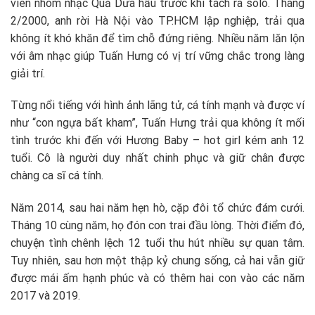
viên nhóm nhạc Quả Dưa hấu trước khi tách ra solo. Tháng
2/2000, anh rời Hà Nội vào TP.HCM lập nghiệp, trải qua
không ít khó khăn để tìm chỗ đứng riêng. Nhiều năm lăn lộn
với âm nhạc giúp Tuấn Hưng có vị trí vững chắc trong làng
giải trí.
Từng nổi tiếng với hình ảnh lãng tử, cá tính mạnh và được ví
như “con ngựa bất kham”, Tuấn Hưng trải qua không ít mối
tình trước khi đến với Hương Baby – hot girl kém anh 12
tuổi. Cô là người duy nhất chinh phục và giữ chân được
chàng ca sĩ cá tính.
Năm 2014, sau hai năm hẹn hò, cặp đôi tổ chức đám cưới.
Tháng 10 cùng năm, họ đón con trai đầu lòng. Thời điểm đó,
chuyện tình chênh lệch 12 tuổi thu hút nhiều sự quan tâm.
Tuy nhiên, sau hơn một thập kỷ chung sống, cả hai vẫn giữ
được mái ấm hạnh phúc và có thêm hai con vào các năm
2017 và 2019.