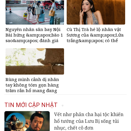
bố vợ vô điều kiện
vàng&amp;apos;, mỏi tay
đếm tiền, giàu nứt đố đổ
vách
Nguyên nhân sân bay Nội
Cù Thị Trà hé lộ nhân vật
Bài hứng &amp;apos;bão 1
Sương của &amp;apos;Lửa
sao&amp;apos; đánh giá
trắng&amp;apos; có thể
trên Google
&amp;apos;ra đi bất cứ lúc
nào&amp;apos;
Rùng mình cảnh dị nhân
tay không tóm gọn hàng
trăm rắn hổ mang đang
bủa vây trường học
TIN MỚI CẬP NHẬT
Vết nhơ phản cha hại tộc khiến
hổ tướng của Lưu Bị sống tủi
nhục, chết cô đơn