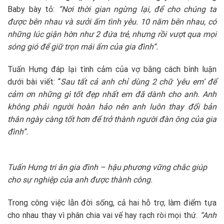
Baby bày tỏ:
“Nơi thời gian ngừng lại, để cho chúng ta
được bên nhau và sưởi ấm tình yêu. 10 năm bên nhau, có
những lúc giận hờn như 2 đứa trẻ, nhưng rồi vượt qua mọi
sóng gió để giữ trọn mái ấm của gia đình”.
Tuấn Hưng đáp lại tình cảm của vợ bằng cách bình luận
dưới bài viết: “
Sau tất cả anh chỉ dùng 2 chữ ‘yêu em’ để
cảm ơn những gì tốt đẹp nhất em đã dành cho anh. Anh
không phải người hoàn hảo nên anh luôn thay đổi bản
thân ngày càng tốt hơn để trở thành người đàn ông của gia
đình”.
Tuấn Hưng tri ân gia đình – hậu phương vững chắc giúp
cho sự nghiệp của anh được thành công.
Trong công việc lẫn đời sống, cả hai hỗ trợ, làm điểm tựa
cho nhau thay vì phân chia vai vế hay rạch ròi mọi thứ.
“Anh