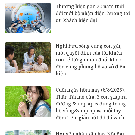
Thương hiệu gần 30 năm tuổi
đổi mới bộ nhận diện, hướng tới
du khách hiện đại
Nghỉ hưu sống cùng con gái,
một quyết định của tôi khiến
con rể từng muốn đuổi khéo
đến cung phụng bố vợ vô điều
kiện
Cuối ngày hôm nay (6/8/2026),
Thần Tài mở cửa, 3 con giáp ra
đường &amp;apos;đụng trúng
hố vàng&amp;apos;, mỏi tay
đếm tiền, giàu nứt đố đổ vách
Nguyên nhân sân bay Nội Bài