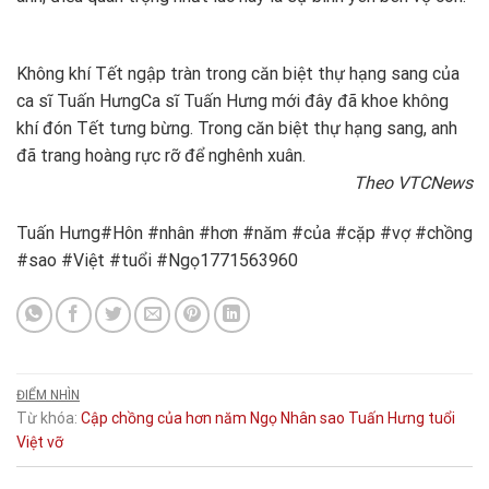
Không khí Tết ngập tràn trong căn biệt thự hạng sang của
ca sĩ Tuấn Hưng
Ca sĩ Tuấn Hưng mới đây đã khoe không
khí đón Tết tưng bừng. Trong căn biệt thự hạng sang, anh
đã trang hoàng rực rỡ để nghênh xuân.
Theo VTCNews
Tuấn Hưng#Hôn #nhân #hơn #năm #của #cặp #vợ #chồng
#sao #Việt #tuổi #Ngọ1771563960
ĐIỂM NHÌN
Từ khóa:
Cập
chồng
của
hơn
năm
Ngọ
Nhân
sao
Tuấn Hưng
tuổi
Việt
vỡ