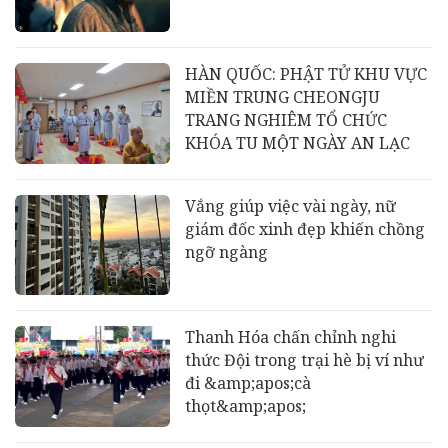
HÀN QUỐC: PHẬT TỬ KHU VỰC
MIỀN TRUNG CHEONGJU
TRANG NGHIÊM TỔ CHỨC
KHÓA TU MỘT NGÀY AN LẠC
Vắng giúp việc vài ngày, nữ
giám đốc xinh đẹp khiến chồng
ngỡ ngàng
Thanh Hóa chấn chỉnh nghi
thức Đội trong trại hè bị ví như
đi &amp;apos;cà
thọt&amp;apos;