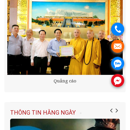
.
.
.
Quảng cáo
.
THÔNG TIN HẰNG NGÀY