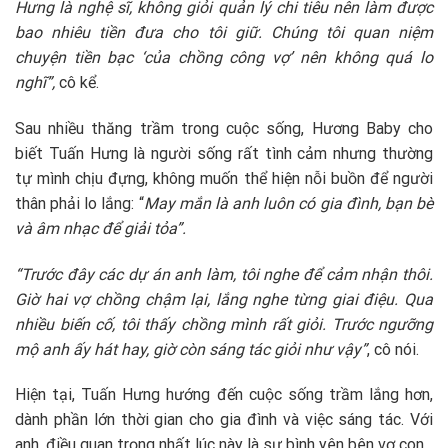
Hưng là nghệ sĩ, không giỏi quản lý chi tiêu nên làm được
bao nhiêu tiền đưa cho tôi giữ. Chúng tôi quan niệm
chuyện tiền bạc ‘của chồng công vợ’ nên không quá lo
nghĩ”,
cô kể.
Sau nhiều thăng trầm trong cuộc sống, Hương Baby cho
biết Tuấn Hưng là người sống rất tình cảm nhưng thường
tự mình chịu đựng, không muốn thể hiện nỗi buồn để người
thân phải lo lắng: “
May mắn là anh luôn có gia đình, bạn bè
và âm nhạc để giải tỏa”.
“Trước đây các dự án anh làm, tôi nghe để cảm nhận thôi.
Giờ hai vợ chồng chậm lại, lắng nghe từng giai điệu. Qua
nhiều biến cố, tôi thấy chồng mình rất giỏi. Trước ngưỡng
mộ anh ấy hát hay, giờ còn sáng tác giỏi như vậy”
, cô nói.
Hiện tại, Tuấn Hưng hướng đến cuộc sống trầm lắng hơn,
dành phần lớn thời gian cho gia đình và việc sáng tác. Với
anh, điều quan trọng nhất lúc này là sự bình yên bên vợ con.