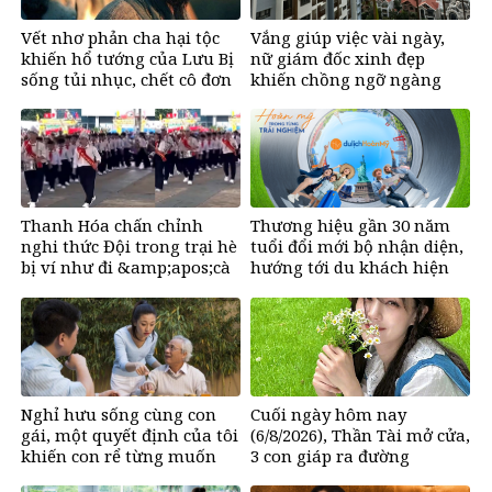
Vết nhơ phản cha hại tộc
Vắng giúp việc vài ngày,
khiến hổ tướng của Lưu Bị
nữ giám đốc xinh đẹp
sống tủi nhục, chết cô đơn
khiến chồng ngỡ ngàng
Thanh Hóa chấn chỉnh
Thương hiệu gần 30 năm
nghi thức Đội trong trại hè
tuổi đổi mới bộ nhận diện,
bị ví như đi &amp;apos;cà
hướng tới du khách hiện
thọt&amp;apos;
đại
Nghỉ hưu sống cùng con
Cuối ngày hôm nay
gái, một quyết định của tôi
(6/8/2026), Thần Tài mở cửa,
khiến con rể từng muốn
3 con giáp ra đường
đuổi khéo đến cung phụng
&amp;apos;đụng trúng hố