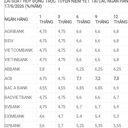
LÃI SUẤT HUY ĐỘNG TRỰC TUYẾN NIÊM YẾT TẠI CÁC NGÂN HÀ
17/6/2026 (%/NĂM)
1
3
6
9
12
NGÂN HÀNG
THÁNG
THÁNG
THÁNG
THÁNG
THÁNG
AGRIBANK
4,75
4,75
6,6
6,6
6,8
BIDV
4,75
4,75
6,6
6,6
6,8
VIETCOMBANK
4,75
4,75
6,6
6,6
6,8
VIETINBANK
4,75
4,75
6,6
6,6
6,8
ABBANK
3,8
4
6,25
6,25
6,25
ACB
4,75
4,75
7,1
7,2
7,3
BAC A BANK
4,55
4,55
6,85
6,85
6,9
BAOVIETBANK
4,75
4,75
6,6
6,6
6,7
BVBANK
4,75
4,75
6,7
6,7
6,9
EXIMBANK
4,6
4,7
5,4
5,4
5,3
GPBANK
3,6
3,7
5,25
5,35
5,55