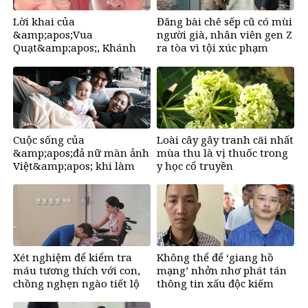
Lời khai của
Đăng bài chê sếp cũ có mùi
&amp;apos;Vua
người già, nhân viên gen Z
Quạt&amp;apos;, Khánh
ra tòa vì tội xúc phạm
&amp;apos;Sky&amp;apos;
và Hồ Văn Khoa
Cuộc sống của
Loài cây gây tranh cãi nhất
&amp;apos;đả nữ màn ảnh
mùa thu là vị thuốc trong
Việt&amp;apos; khi làm
y học cổ truyền
mẹ ở tuổi U50
Xét nghiệm để kiểm tra
Không thể để ‘giang hồ
máu tương thích với con,
mạng’ nhởn nhơ phát tán
chồng nghẹn ngào tiết lộ
thông tin xấu độc kiếm
bí mật
tiền