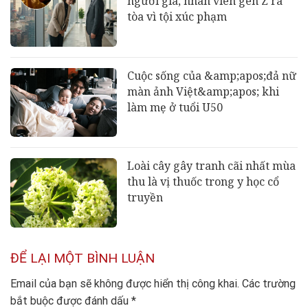
người già, nhân viên gen Z ra
tòa vì tội xúc phạm
Cuộc sống của &amp;apos;đả nữ
màn ảnh Việt&amp;apos; khi
làm mẹ ở tuổi U50
Loài cây gây tranh cãi nhất mùa
thu là vị thuốc trong y học cổ
truyền
ĐỂ LẠI MỘT BÌNH LUẬN
Email của bạn sẽ không được hiển thị công khai.
Các trường
bắt buộc được đánh dấu
*