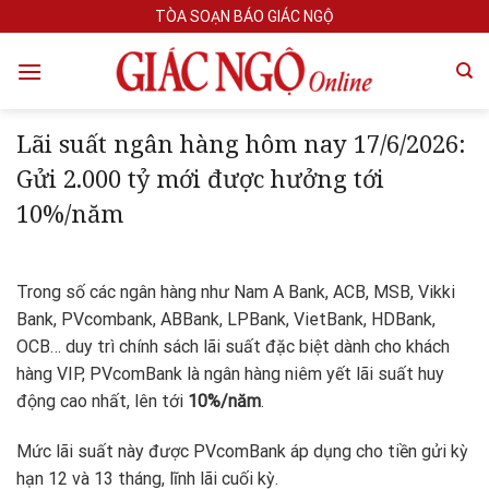
Skip
TÒA SOẠN BÁO GIÁC NGỘ
to
content
Lãi suất ngân hàng hôm nay 17/6/2026:
Gửi 2.000 tỷ mới được hưởng tới
10%/năm
Trong số các ngân hàng như Nam A Bank, ACB, MSB, Vikki
Bank, PVcombank, ABBank, LPBank, VietBank, HDBank,
OCB… duy trì chính sách lãi suất đặc biệt dành cho khách
hàng VIP, PVcomBank là ngân hàng niêm yết lãi suất huy
động cao nhất, lên tới
10%/năm
.
Mức lãi suất này được PVcomBank áp dụng cho tiền gửi kỳ
hạn 12 và 13 tháng, lĩnh lãi cuối kỳ.