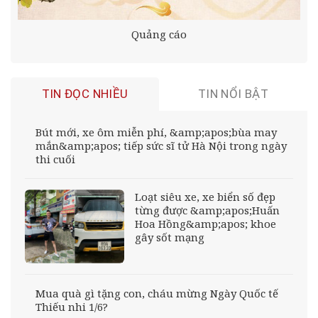
Quảng cáo
TIN ĐỌC NHIỀU
TIN NỔI BẬT
Bút mới, xe ôm miễn phí, &amp;apos;bùa may
mắn&amp;apos; tiếp sức sĩ tử Hà Nội trong ngày
thi cuối
Loạt siêu xe, xe biển số đẹp
từng được &amp;apos;Huấn
Hoa Hồng&amp;apos; khoe
gây sốt mạng
Mua quà gì tặng con, cháu mừng Ngày Quốc tế
Thiếu nhi 1/6?