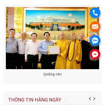
.
.
.
.
Quảng cáo
THÔNG TIN HẰNG NGÀY