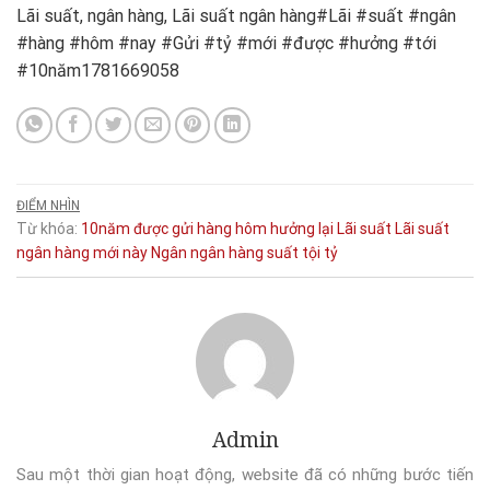
Lãi suất, ngân hàng, Lãi suất ngân hàng#Lãi #suất #ngân
#hàng #hôm #nay #Gửi #tỷ #mới #được #hưởng #tới
#10năm1781669058
ĐIỂM NHÌN
Từ khóa:
10năm
được
gửi
hàng
hôm
hưởng
lại
Lãi suất
Lãi suất
ngân hàng
mới
này
Ngân
ngân hàng
suất
tội
tỷ
Admin
Sau một thời gian hoạt động, website đã có những bước tiến