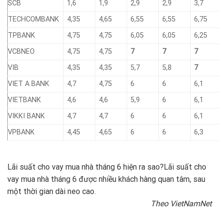
SCB
1,6
1,9
2,9
2,9
3,7
TECHCOMBANK
4,35
4,65
6,55
6,55
6,75
TPBANK
4,75
4,75
6,05
6,05
6,25
VCBNEO
4,75
4,75
7
7
7
VIB
4,35
4,35
5,7
5,8
7
VIET A BANK
4,7
4,75
6
6
6,1
VIETBANK
4,6
4,6
5,9
6
6,1
VIKKI BANK
4,7
4,7
6
6
6,1
VPBANK
4,45
4,65
6
6
6,3
Lãi suất cho vay mua nhà tháng 6 hiện ra sao?
Lãi suất cho
vay mua nhà tháng 6 được nhiều khách hàng quan tâm, sau
một thời gian dài neo cao.
Theo VietNamNet