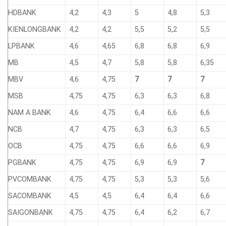
HDBANK
4,2
4,3
5
4,8
5,3
KIENLONGBANK
4,2
4,2
5,5
5,2
5,5
LPBANK
4,6
4,65
6,8
6,8
6,9
MB
4,5
4,7
5,8
5,8
6,35
MBV
4,6
4,75
7
7
7
MSB
4,75
4,75
6,3
6,3
6,8
NAM A BANK
4,6
4,75
6,4
6,6
6,6
NCB
4,7
4,75
6,3
6,3
6,5
OCB
4,75
4,75
6,6
6,6
6,9
PGBANK
4,75
4,75
6,9
6,9
7
PVCOMBANK
4,75
4,75
5,3
5,3
5,6
SACOMBANK
4,5
4,5
6,4
6,4
6,6
SAIGONBANK
4,75
4,75
6,4
6,2
6,7