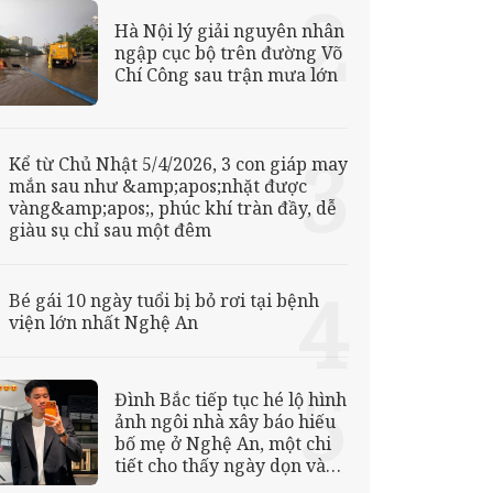
Hà Nội lý giải nguyên nhân
ngập cục bộ trên đường Võ
Chí Công sau trận mưa lớn
Kể từ Chủ Nhật 5/4/2026, 3 con giáp may
mắn sau như &amp;apos;nhặt được
vàng&amp;apos;, phúc khí tràn đầy, dễ
giàu sụ chỉ sau một đêm
Bé gái 10 ngày tuổi bị bỏ rơi tại bệnh
viện lớn nhất Nghệ An
Đình Bắc tiếp tục hé lộ hình
ảnh ngôi nhà xây báo hiếu
bố mẹ ở Nghệ An, một chi
tiết cho thấy ngày dọn vào
ở đã rất gần