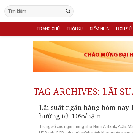
Skip
to
content
TRANG CHỦ
THỜI SỰ
ĐIỂM NHÌN
LỊCH SỬ
TAG ARCHIVES:
LÃI S
Lãi suất ngân hàng hôm nay 1
hưởng tới 10%/năm
Trong số các ngân hàng như Nam A Bank, ACB, MS
HDBank, OCB… duy trì chính sách lãi suất đặc biệt