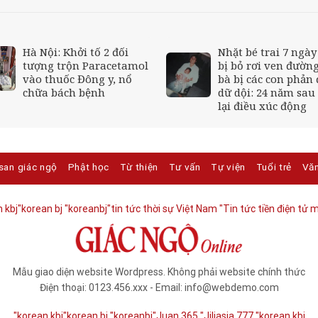
Hà Nội: Khởi tố 2 đối
Nhặt bé trai 7 ngày
tượng trộn Paracetamol
bị bỏ rơi ven đường
vào thuốc Đông y, nổ
bà bị các con phản 
chữa bách bệnh
dữ dội: 24 năm sau
lại điều xúc động
san giác ngộ
Phật học
Từ thiện
Tư vấn
Tự viện
Tuổi trẻ
Vă
 kbj​
"korean bj
"koreanbj​
"tin tức thời sự Việt Nam
"Tin tức tiền điện tử m
Mẫu giao diện website Wordpress. Không phải website chính thức
Điện thoại: 0123.456.xxx - Email: info@webdemo.com
"korean kbj​
"korean bj
"koreanbj​
"Juan 365
"Jiliasia 777
"korean kbj