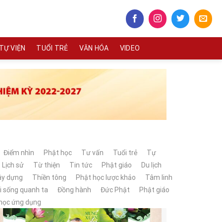
TỰ VIỆN
TUỔI TRẺ
VĂN HÓA
VIDEO
Điểm nhìn
Phật học
Tư vấn
Tuổi trẻ
Tự
Lịch sử
Từ thiện
Tin tức
Phật giáo
Du lịch
ây dựng
Thiền tông
Phật học lược khảo
Tâm linh
i sống quanh ta
Đồng hành
Đức Phật
Phật giáo
học ứng dụng