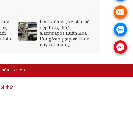
.
 tuổi
Loạt siêu xe, xe biển số
, cụ
đẹp từng được
.
đối
&amp;apos;Huấn Hoa
 nhận
Hồng&amp;apos; khoe
gây sốt mạng
.
n hóa
Video
ới nhất​