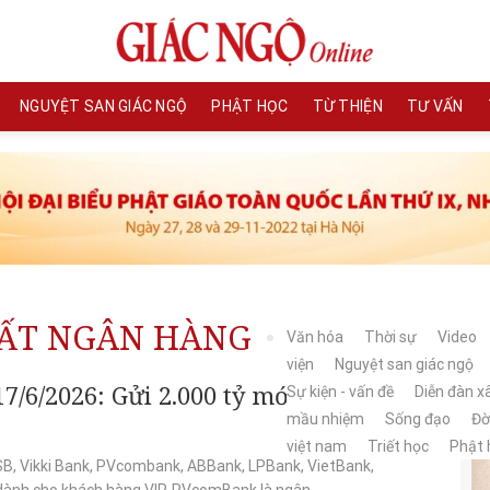
NGUYỆT SAN GIÁC NGỘ
PHẬT HỌC
TỪ THIỆN
TƯ VẤN
UẤT NGÂN HÀNG
Văn hóa
Thời sự
Video
viện
Nguyệt san giác ngộ
7/6/2026: Gửi 2.000 tỷ mới được
Sự kiện - vấn đề
Diễn đàn x
mầu nhiệm
Sống đạo
Đờ
việt nam
Triết học
Phật 
B, Vikki Bank, PVcombank, ABBank, LPBank, VietBank,
 dành cho khách hàng VIP, PVcomBank là ngân...