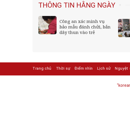
THÔNG TIN HẰNG NGÀY
 tuổi 26 được
Công an xác minh vụ
anh nhân cưng
bảo mẫu đánh chửi, bắn
an sắc ngày
dây thun vào trẻ
 rỡ
Trang chủ
Thời sự
Điểm nhìn
Lịch sử
Nguyệt 
"korean