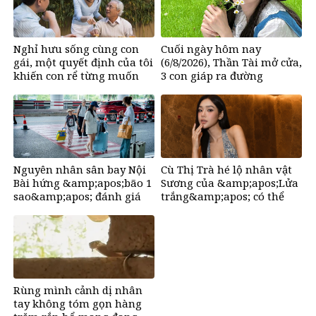
Nghỉ hưu sống cùng con
Cuối ngày hôm nay
gái, một quyết định của tôi
(6/8/2026), Thần Tài mở cửa,
khiến con rể từng muốn
3 con giáp ra đường
đuổi khéo đến cung phụng
&amp;apos;đụng trúng hố
bố vợ vô điều kiện
vàng&amp;apos;, mỏi tay
đếm tiền, giàu nứt đố đổ
vách
Nguyên nhân sân bay Nội
Cù Thị Trà hé lộ nhân vật
Bài hứng &amp;apos;bão 1
Sương của &amp;apos;Lửa
sao&amp;apos; đánh giá
trắng&amp;apos; có thể
trên Google
&amp;apos;ra đi bất cứ lúc
nào&amp;apos;
Rùng mình cảnh dị nhân
tay không tóm gọn hàng