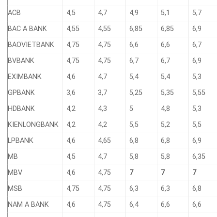
ACB
4,5
4,7
4,9
5,1
5,7
BAC A BANK
4,55
4,55
6,85
6,85
6,9
BAOVIETBANK
4,75
4,75
6,6
6,6
6,7
BVBANK
4,75
4,75
6,7
6,7
6,9
EXIMBANK
4,6
4,7
5,4
5,4
5,3
GPBANK
3,6
3,7
5,25
5,35
5,55
HDBANK
4,2
4,3
5
4,8
5,3
KIENLONGBANK
4,2
4,2
5,5
5,2
5,5
LPBANK
4,6
4,65
6,8
6,8
6,9
MB
4,5
4,7
5,8
5,8
6,35
MBV
4,6
4,75
7
7
7
MSB
4,75
4,75
6,3
6,3
6,8
NAM A BANK
4,6
4,75
6,4
6,6
6,6