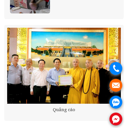
.
.
.
Quảng cáo
.