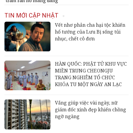
trăm rắn hổ mang đang
bủa vây trường học
TIN MỚI CẬP NHẬT
Vết nhơ phản cha hại tộc khiến
hổ tướng của Lưu Bị sống tủi
nhục, chết cô đơn
HÀN QUỐC: PHẬT TỬ KHU VỰC
MIỀN TRUNG CHEONGJU
TRANG NGHIÊM TỔ CHỨC
KHÓA TU MỘT NGÀY AN LẠC
Vắng giúp việc vài ngày, nữ
giám đốc xinh đẹp khiến chồng
ngỡ ngàng