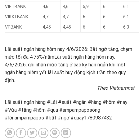
VIETBANK
4,6
4,6
5,9
6
6,1
VIKKI BANK
4,7
4,7
6
6
6,1
VPBANK
4,45
4,45
6
6
6,3
Lãi suất ngân hàng hôm nay 4/6/2026: Bất ngờ tăng, chạm
mức tối đa 4,75%/năm
Lãi suất ngân hàng hôm nay,
4/6/2026, ghi nhận mức tăng ở các kỳ hạn ngắn khi một
ngân hàng niêm yết lãi suất huy động kịch trần theo quy
định.
Theo Vietnamnet
Lãi suất ngân hàng #Lãi #suất #ngân #hàng #hôm #nay
#Vừa #tăng #hôm #qua #ampampaposông
#lớnampampapos #bất #ngờ #quay1780987432