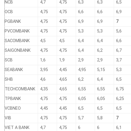
NCB
4,7
4,75
6,3
6,3
6,5
OCB
4,75
4,75
6,6
6,6
6,9
PGBANK
4,75
4,75
6,9
6,9
7
PVCOMBANK
4,75
4,75
5,3
5,3
5,6
SACOMBANK
4,5
4,5
6,4
6,4
6,6
SAIGONBANK
4,75
4,75
6,4
6,2
6,7
SCB
1,6
1,9
2,9
2,9
3,7
SEABANK
3,95
4,45
4,95
5,15
5,3
SHB
4,6
4,65
6,2
6,4
6,5
TECHCOMBANK
4,35
4,65
6,55
6,55
6,75
TPBANK
4,75
4,75
6,05
6,05
6,25
VCBNEO
4,45
4,45
6,5
6,5
6,5
VIB
4,75
4,75
5,7
5,8
7
VIET A BANK
4,7
4,75
6
6
6,1