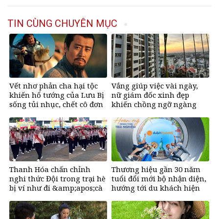
TIN CÙNG CHUYÊN MỤC
Vết nhơ phản cha hại tộc
Vắng giúp việc vài ngày,
khiến hổ tướng của Lưu Bị
nữ giám đốc xinh đẹp
sống tủi nhục, chết cô đơn
khiến chồng ngỡ ngàng
Thanh Hóa chấn chỉnh
Thương hiệu gần 30 năm
nghi thức Đội trong trại hè
tuổi đổi mới bộ nhận diện,
bị ví như đi &amp;apos;cà
hướng tới du khách hiện
thọt&amp;apos;
đại