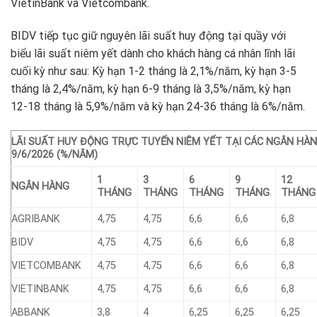
VietinBank và Vietcombank.
BIDV tiếp tục giữ nguyên lãi suất huy động tại quầy với
biểu lãi suất niêm yết dành cho khách hàng cá nhân lĩnh lãi
cuối kỳ như sau: Kỳ hạn 1-2 tháng là 2,1%/năm, kỳ hạn 3-5
tháng là 2,4%/năm, kỳ hạn 6-9 tháng là 3,5%/năm, kỳ hạn
12-18 tháng là 5,9%/năm và kỳ hạn 24-36 tháng là 6%/năm.
LÃI SUẤT HUY ĐỘNG TRỰC TUYẾN NIÊM YẾT TẠI CÁC NGÂN HÀ
9/6/2026 (%/NĂM)
1
3
6
9
12
NGÂN HÀNG
THÁNG
THÁNG
THÁNG
THÁNG
THÁNG
AGRIBANK
4,75
4,75
6,6
6,6
6,8
BIDV
4,75
4,75
6,6
6,6
6,8
VIETCOMBANK
4,75
4,75
6,6
6,6
6,8
VIETINBANK
4,75
4,75
6,6
6,6
6,8
ABBANK
3,8
4
6,25
6,25
6,25