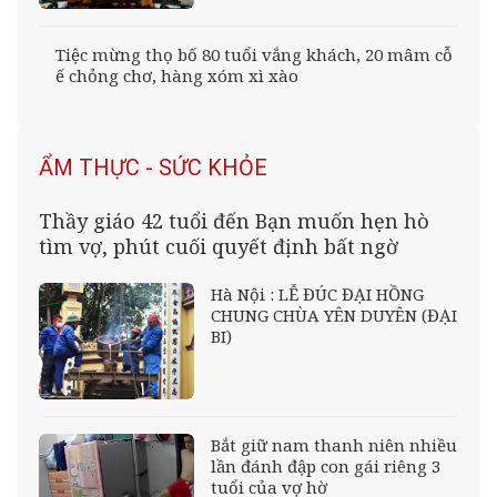
Tiệc mừng thọ bố 80 tuổi vắng khách, 20 mâm cỗ
ế chỏng chơ, hàng xóm xì xào
ẨM THỰC - SỨC KHỎE
Thầy giáo 42 tuổi đến Bạn muốn hẹn hò
tìm vợ, phút cuối quyết định bất ngờ
Hà Nội : LỄ ĐÚC ĐẠI HỒNG
CHUNG CHÙA YÊN DUYÊN (ĐẠI
BI)
Bắt giữ nam thanh niên nhiều
lần đánh đập con gái riêng 3
tuổi của vợ hờ