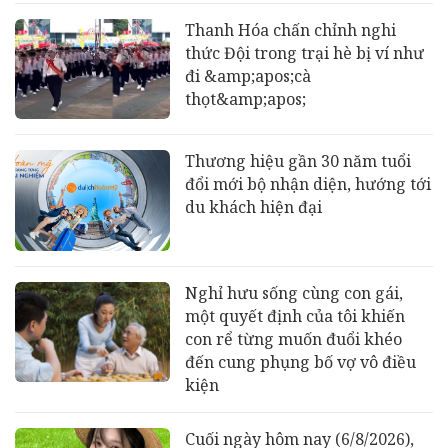
Thanh Hóa chấn chỉnh nghi
thức Đội trong trại hè bị ví như
đi &amp;apos;cà
thọt&amp;apos;
Thương hiệu gần 30 năm tuổi
đổi mới bộ nhận diện, hướng tới
du khách hiện đại
Nghỉ hưu sống cùng con gái,
một quyết định của tôi khiến
con rể từng muốn đuổi khéo
đến cung phụng bố vợ vô điều
kiện
Cuối ngày hôm nay (6/8/2026),