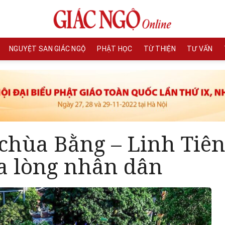
NGUYỆT SAN GIÁC NGỘ
PHẬT HỌC
TỪ THIỆN
TƯ VẤN
 chùa Bằng – Linh Tiê
ữa lòng nhân dân