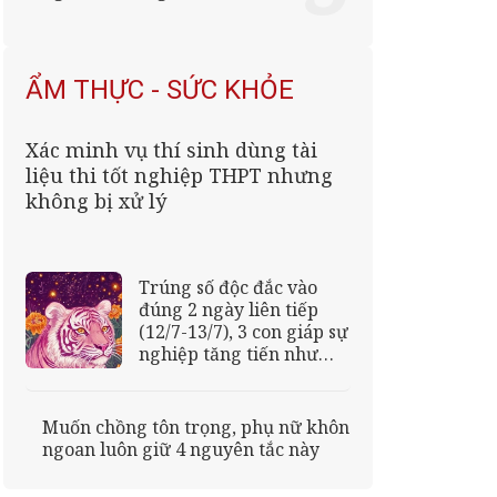
ẨM THỰC - SỨC KHỎE
Xác minh vụ thí sinh dùng tài
liệu thi tốt nghiệp THPT nhưng
không bị xử lý
Trúng số độc đắc vào
đúng 2 ngày liên tiếp
(12/7-13/7), 3 con giáp sự
nghiệp tăng tiến như
&amp;apos;hổ mọc thêm
cánh&amp;apos;, buôn
may bán đắt, gặp hung
Muốn chồng tôn trọng, phụ nữ khôn
hóa cát, hốt tài lộc thiên
ngoan luôn giữ 4 nguyên tắc này
hạ