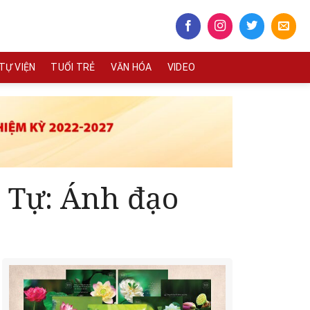
TỰ VIỆN
TUỔI TRẺ
VĂN HÓA
VIDEO
n Tự: Ánh đạo