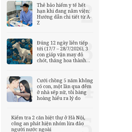
Thẻ bảo hiểm y tế hết
hạn khi đang nằm viện:
Hướng dẫn chi tiết từ A-
Z
Đúng 12 ngày liên tiếp
tới (17/7 – 28/7/2026), 3
con giáp vận may đỏ
chót, thăng hoa thành
đạt, Phú Quý chạm đỉnh,
bước vào giới Đại Gia
Cưới chồng 5 năm không
có con, một lần qua đêm
ở nhà sếp nữ, tôi bàng
hoàng hiểu ra lý do
Kiểm tra 2 căn biệt thự ở Hà Nội,
công an phát hiện nhóm lừa đảo
người nước ngoài