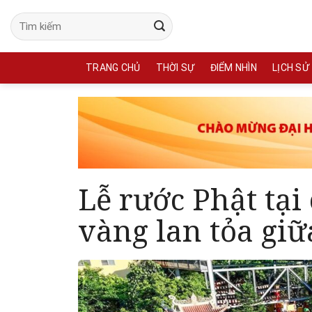
Skip
to
content
TRANG CHỦ
THỜI SỰ
ĐIỂM NHÌN
LỊCH SỬ
Lễ rước Phật tại
vàng lan tỏa gi