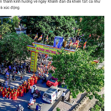
ềm thành kính hướng về ngày Khánh đản đã khiến tất cả như
và xúc động.