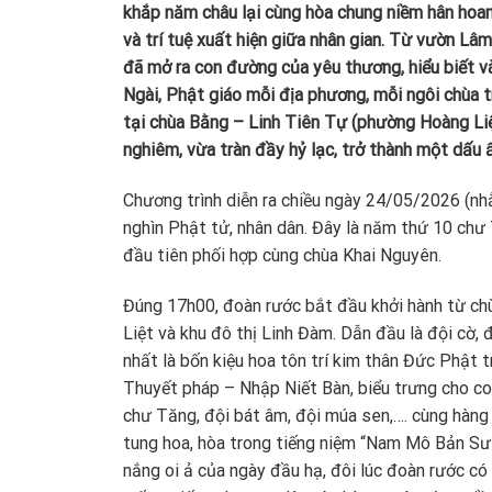
khắp năm châu lại cùng hòa chung niềm hân hoa
và trí tuệ xuất hiện giữa nhân gian. Từ vườn L
đã mở ra con đường của yêu thương, hiểu biết v
Ngài, Phật giáo mỗi địa phương, mỗi ngôi chùa t
tại chùa Bằng – Linh Tiên Tự (phường Hoàng Liệ
nghiêm, vừa tràn đầy hỷ lạc, trở thành một dấu 
Chương trình diễn ra chiều ngày 24/05/2026 (n
nghìn Phật tử, nhân dân. Đây là năm thứ 10 chư 
đầu tiên phối hợp cùng chùa Khai Nguyên.
Đúng 17h00, đoàn rước bắt đầu khởi hành từ ch
Liệt và khu đô thị Linh Đàm. Dẫn đầu là đội cờ, 
nhất là bốn kiệu hoa tôn trí kim thân Đức Phật 
Thuyết pháp – Nhập Niết Bàn, biểu trưng cho co
chư Tăng, đội bát âm, đội múa sen,…. cùng hàng
tung hoa, hòa trong tiếng niệm “Nam Mô Bản Sư
nắng oi ả của ngày đầu hạ, đôi lúc đoàn rước có