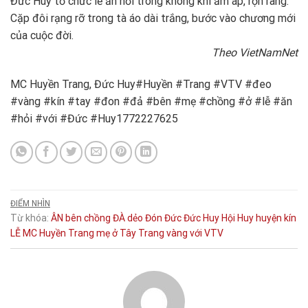
Đức Huy tổ chức lễ ăn hỏi trong không khí ấm áp, rộn ràng.
Cặp đôi rạng rỡ trong tà áo dài trắng, bước vào chương mới
của cuộc đời.
Theo VietNamNet
MC Huyền Trang, Đức Huy#Huyền #Trang #VTV #đeo
#vàng #kín #tay #đon #đả #bên #mẹ #chồng #ở #lễ #ăn
#hỏi #với #Đức #Huy1772227625
ĐIỂM NHÌN
Từ khóa:
ÂN
bên
chồng
ĐÀ
dẻo
Đón
Đức
Đức Huy
Hội
Huy
huyện
kín
LỄ
MC Huyền Trang
mẹ
ở
Tây
Trang
vàng
với
VTV