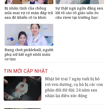
Bị nhân tình của chồng
Sự thật ngã ngửa đằng sau
mỉa mai vợ có màn đáp trả
lời tố cáo cô giáo uốn éo
sau đó khiến cô ta khóc
câu view tại trường học:
nghẹn
Lời trần tình khiến cộng
đồng mạng xót xa
Đang chơi pickleball, người
phụ nữ bất ngờ nhồi máu
cơ tim
TIN MỚI CẬP NHẬT
Nhặt bé trai 7 ngày tuổi bị bỏ
rơi ven đường, cụ bà bị các con
phản đối dữ dội: 24 năm sau
nhận lại điều xúc động