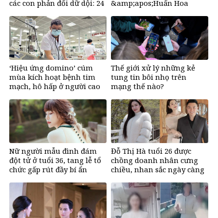
các con phản đối dữ dội: 24
&amp;apos;Huấn Hoa
năm sau nhận lại điều xúc
Hồng&amp;apos; khoe gây
động
sốt mạng
‘Hiệu ứng domino’ cúm
Thế giới xử lý những kẻ
mùa kích hoạt bệnh tim
tung tin bôi nhọ trên
mạch, hô hấp ở người cao
mạng thế nào?
tuổi
Nữ người mẫu đình đám
Đỗ Thị Hà tuổi 26 được
đột tử ở tuổi 36, tang lễ tổ
chồng doanh nhân cưng
chức gấp rút đầy bí ẩn
chiều, nhan sắc ngày càng
rạng rỡ