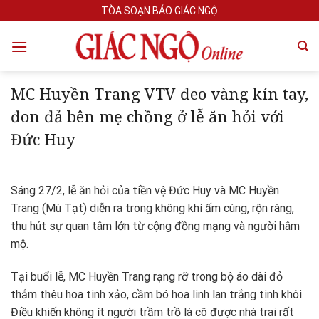
Skip
TÒA SOẠN BÁO GIÁC NGỘ
to
content
MC Huyền Trang VTV đeo vàng kín tay,
đon đả bên mẹ chồng ở lễ ăn hỏi với
Đức Huy
Sáng 27/2, lễ ăn hỏi của tiền vệ Đức Huy và MC Huyền
Trang (Mù Tạt) diễn ra trong không khí ấm cúng, rộn ràng,
thu hút sự quan tâm lớn từ cộng đồng mạng và người hâm
mộ.
Tại buổi lễ, MC Huyền Trang rạng rỡ trong bộ áo dài đỏ
thắm thêu hoa tinh xảo, cầm bó hoa linh lan trắng tinh khôi.
Điều khiến không ít người trầm trồ là cô được nhà trai rất