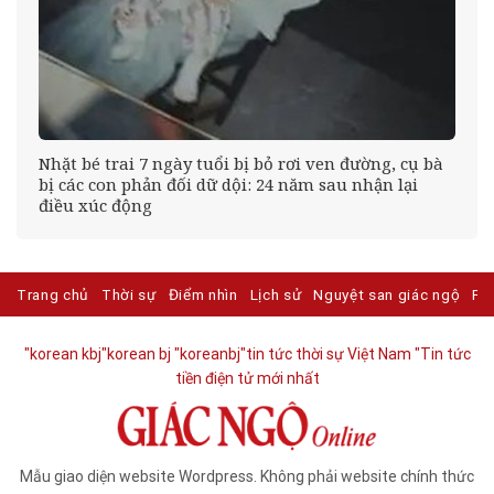
éo
Nhặt bé trai 7 ngày tuổi bị bỏ rơi ven đường, cụ bà
bị các con phản đối dữ dội: 24 năm sau nhận lại
điều xúc động
Trang chủ
Thời sự
Điểm nhìn
Lịch sử
Nguyệt san giác ngộ
Ph
"korean kbj​
"korean bj
"koreanbj​
"tin tức thời sự Việt Nam
"Tin tức
tiền điện tử mới nhất​
Mẫu giao diện website Wordpress. Không phải website chính thức