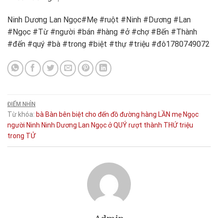
Ninh Dương Lan Ngọc#Mẹ #ruột #Ninh #Dương #Lan
#Ngọc #Từ #người #bán #hàng #ở #chợ #Bến #Thành
#đến #quý #bà #trong #biệt #thự #triệu #đô1780749072
ĐIỂM NHÌN
Từ khóa:
bà
Bàn
bên
biệt
cho
đến
đồ
đường
hàng
LẦN
mẹ
Ngọc
người
Ninh
Ninh Dương Lan Ngọc
ở
QUÝ
rượt
thành
THỨ
triệu
trong
TỬ