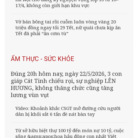
17/4, không còn giới hạn khu vực
Vờ bán bông tai rồi cuỗm luôn vòng vàng 20
triệu đồng ngay tối 29 Tết, nữ quái chưa kịp ăn
Tết đã phải “ăn cơm tù”
ẨM THỰC - SỨC KHỎE
Đúng 20h hôm nay, ngày 22/5/2026, 3 con
giáp Cát Tinh chiếu rọi, sự nghiệp LÊN
HƯƠNG, không thăng chức cũng tăng
lương vùn vụt
Video: Khoảnh khắc CSGT mở đường cứu người
dân bị khối sắt 6 tấn đè nát bàn tay
Từ sở hữu biệt thự 100 tỷ đến món nợ 10 tỷ, cuộc
sống &amp;apos;hoa hậu đông con nhất Việt