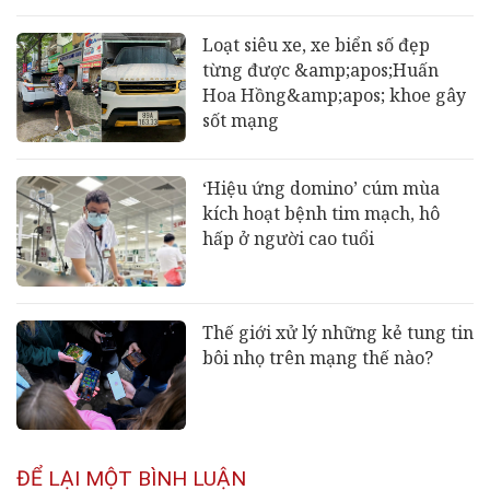
Loạt siêu xe, xe biển số đẹp
từng được &amp;apos;Huấn
Hoa Hồng&amp;apos; khoe gây
sốt mạng
‘Hiệu ứng domino’ cúm mùa
kích hoạt bệnh tim mạch, hô
hấp ở người cao tuổi
Thế giới xử lý những kẻ tung tin
bôi nhọ trên mạng thế nào?
ĐỂ LẠI MỘT BÌNH LUẬN