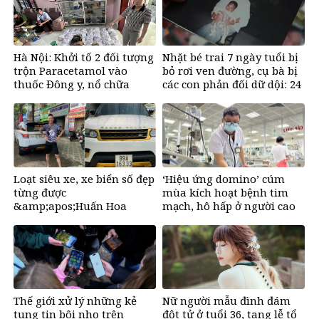
Hà Nội: Khởi tố 2 đối tượng
Nhặt bé trai 7 ngày tuổi bị
trộn Paracetamol vào
bỏ rơi ven đường, cụ bà bị
thuốc Đông y, nổ chữa
các con phản đối dữ dội: 24
bách bệnh
năm sau nhận lại điều xúc
động
Loạt siêu xe, xe biển số đẹp
‘Hiệu ứng domino’ cúm
từng được
mùa kích hoạt bệnh tim
&amp;apos;Huấn Hoa
mạch, hô hấp ở người cao
Hồng&amp;apos; khoe gây
tuổi
sốt mạng
Thế giới xử lý những kẻ
Nữ người mẫu đình đám
tung tin bôi nhọ trên
đột tử ở tuổi 36, tang lễ tổ