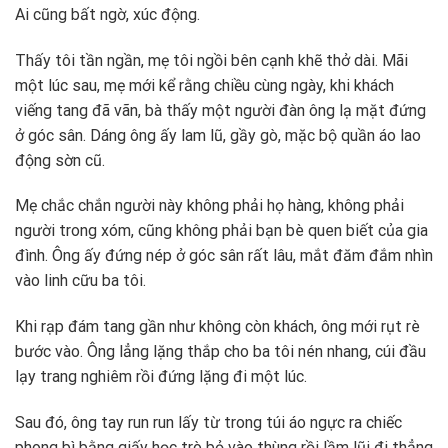
Ai cũng bất ngờ, xúc động.
Thấy tôi tần ngần, mẹ tôi ngồi bên cạnh khẽ thở dài. Mãi
một lúc sau, mẹ mới kể rằng chiều cùng ngày, khi khách
viếng tang đã vãn, bà thấy một người đàn ông lạ mặt đứng
ở góc sân. Dáng ông ấy lam lũ, gầy gò, mặc bộ quần áo lao
động sờn cũ.
Mẹ chắc chắn người này không phải họ hàng, không phải
người trong xóm, cũng không phải bạn bè quen biết của gia
đình. ​Ông ấy đứng nép ở góc sân rất lâu, mắt đăm đắm nhìn
vào linh cữu ba tôi.
Khi rạp đám tang gần như không còn khách, ông mới rụt rè
bước vào. Ông lẳng lặng thắp cho ba tôi nén nhang, cúi đầu
lạy trang nghiêm rồi đứng lặng đi một lúc.
Sau đó, ông tay run run lấy từ trong túi áo ngực ra chiếc
phong bì bằng giấy học trò bỏ vào thùng rồi lầm lũi đi thẳng