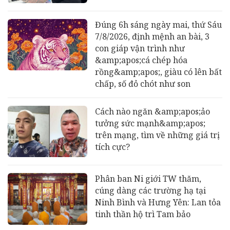
Đúng 6h sáng ngày mai, thứ Sáu
7/8/2026, định mệnh an bài, 3
con giáp vận trình như
&amp;apos;cá chép hóa
rồng&amp;apos;, giàu có lên bất
chấp, số đỏ chót như son
Cách nào ngăn &amp;apos;ảo
tưởng sức mạnh&amp;apos;
trên mạng, tìm về những giá trị
tích cực?
Phân ban Ni giới TW thăm,
cúng dàng các trường hạ tại
Ninh Bình và Hưng Yên: Lan tỏa
tinh thần hộ trì Tam bảo