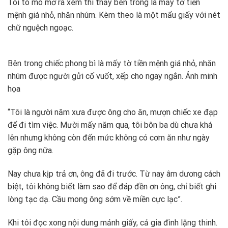
Tôi tò mò mở ra xem thì thấy bên trong là mấy tờ tiền
mệnh giá nhỏ, nhăn nhúm. Kèm theo là một mẩu giấy với nét
chữ nguệch ngoạc.
Bên trong chiếc phong bì là mấy tờ tiền mệnh giá nhỏ, nhăn
nhúm được người gửi cố vuốt, xếp cho ngay ngắn. Ảnh minh
họa
“Tôi là người năm xưa được ông cho ăn, mượn chiếc xe đạp
để đi tìm việc. Mười mấy năm qua, tôi bôn ba dù chưa khá
lên nhưng không còn đến mức không có cơm ăn như ngày
gặp ông nữa.
Nay chưa kịp trả ơn, ông đã đi trước. Từ nay âm dương cách
biệt, tôi không biết làm sao để đáp đền ơn ông, chỉ biết ghi
lòng tạc dạ. Cầu mong ông sớm về miền cực lạc”.
Khi tôi đọc xong nội dung mảnh giấy, cả gia đình lặng thinh.