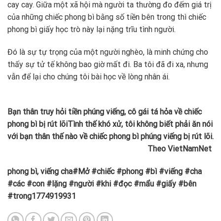
cay cay. Giữa một xã hội mà người ta thường đo đếm giá trị
của những chiếc phong bì bằng số tiền bên trong thì chiếc
phong bì giấy học trò này lại nặng trĩu tình người.
Đó là sự tự trọng của một người nghèo, là minh chứng cho
thấy sự tử tế không bao giờ mất đi. ​Ba tôi đã đi xa, nhưng
vẫn để lại cho chúng tôi bài học về lòng nhân ái.
Bạn thân truy hỏi tiền phúng viếng, cô gái tá hỏa về chiếc
phong bì bị rút lõi
Tình thế khó xử, tôi không biết phải ăn nói
với bạn thân thế nào về chiếc phong bì phúng viếng bị rút lõi.
Theo VietNamNet
phong bì, viếng cha#Mở #chiếc #phong #bì #viếng #cha
#các #con #lặng #người #khi #đọc #mẩu #giấy #bên
#trong1774919931