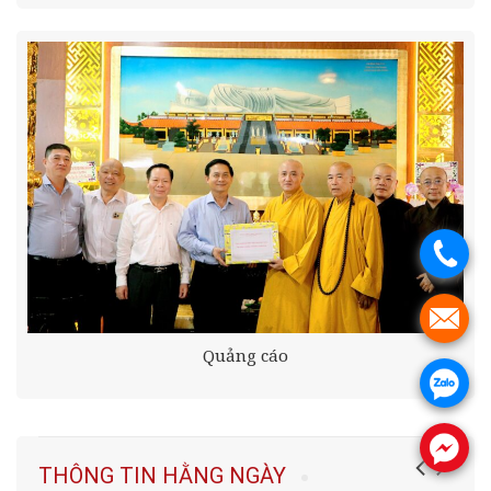
.
.
Quảng cáo
.
.
THÔNG TIN HẰNG NGÀY