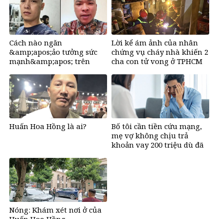
rồng&amp;apos;, giàu có
lên bất chấp, số đỏ chót
như son
Cách nào ngăn
Lời kể ám ảnh của nhân
&amp;apos;ảo tưởng sức
chứng vụ cháy nhà khiến 2
mạnh&amp;apos; trên
cha con tử vong ở TPHCM
mạng, tìm về những giá trị
tích cực?
Huấn Hoa Hồng là ai?
Bố tôi cần tiền cứu mạng,
mẹ vợ không chịu trả
khoản vay 200 triệu dù đã
bán đất
Nóng: Khám xét nơi ở của