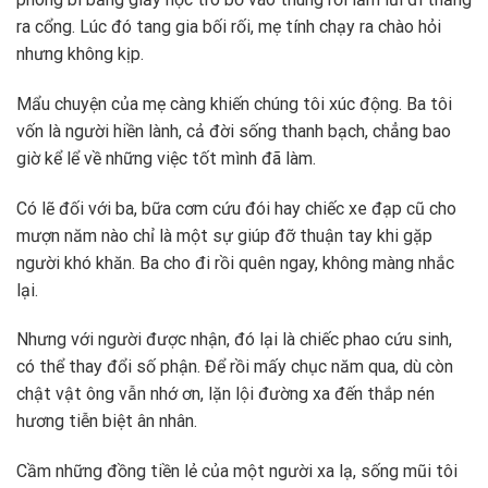
ra cổng. Lúc đó tang gia bối rối, mẹ tính chạy ra chào hỏi
nhưng không kịp.
Mẩu chuyện của mẹ càng khiến chúng tôi xúc động. Ba tôi
vốn là người hiền lành, cả đời sống thanh bạch, chẳng bao
giờ kể lể về những việc tốt mình đã làm.
Có lẽ đối với ba, bữa cơm cứu đói hay chiếc xe đạp cũ cho
mượn năm nào chỉ là một sự giúp đỡ thuận tay khi gặp
người khó khăn. Ba cho đi rồi quên ngay, không màng nhắc
lại.
Nhưng với người được nhận, đó lại là chiếc phao cứu sinh,
có thể thay đổi số phận. Để rồi mấy chục năm qua, dù còn
chật vật ông vẫn nhớ ơn, lặn lội đường xa đến thắp nén
hương tiễn biệt ân nhân.
​Cầm những đồng tiền lẻ của một người xa lạ, sống mũi tôi