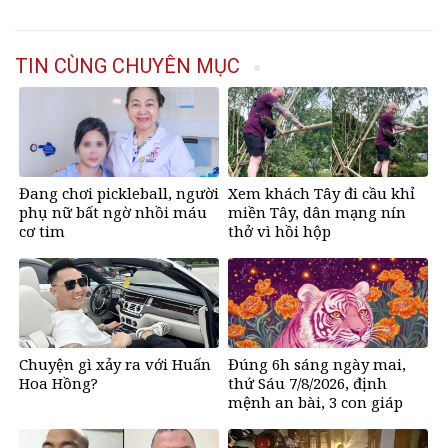
TIN CÙNG CHUYÊN MỤC
Đang chơi pickleball, người
Xem khách Tây đi cầu khỉ
phụ nữ bất ngờ nhồi máu
miền Tây, dân mạng nín
cơ tim
thở vì hồi hộp
Chuyện gì xảy ra với Huấn
Đúng 6h sáng ngày mai,
Hoa Hồng?
thứ Sáu 7/8/2026, định
mệnh an bài, 3 con giáp
vận trình như
&amp;apos;cá chép hóa