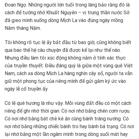
Đoan Ngọ. Những người lớn tuổi trong làng bảo rằng đó là
cách để tưởng nhớ Khuất Nguyên – vị trung thần nước Sở
đã gieo mình xuống dòng Mịch La vào đúng ngày mồng
Năm tháng Năm.
Tôi không rõ tục lệ ấy bắt đầu từ bao giờ, cũng không biết
qua bao thế hệ câu chuyện đã được kể lại như thế nào.
Nhưng điều làm tôi xúc động không nằm ở tính xác thực
của truyền thuyết. Điều đáng quý là giữa một vùng quê Việt
Nam, cách xa dòng Mịch La hàng nghìn cây số, người ta vẫn
giữ một phong tục của riêng mình để gửi gắm ký ức vào
ngày lễ cổ truyền ấy.
Có lẽ quê hương là như vậy. Mỗi vùng đất đều có một cách
riêng để ghi nhớ thời gian. Có nơi nhớ bằng chén cơm rượu.
Có nơi nhớ bằng bát chè kê ăn cùng bánh tráng nướng. Có
nơi nhớ bằng những chiếc bánh tro hay bánh bá trạng. Có nơi
lại nhớ bằng một lần ngâm mình trong dòng suối mát hay