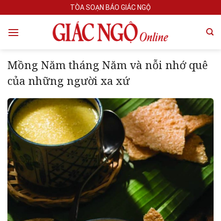
Skip
TÒA SOẠN BÁO GIÁC NGỘ
to
content
Mồng Năm tháng Năm và nỗi nhớ quê
của những người xa xứ