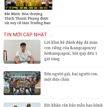
Bắc Ninh: Hòa thượng
Thích Thanh Phụng được
tái suy cử làm Trưởng Ban
Trị sự GHPGVN tỉnh nhiệm
kỳ 2026 – 2031
TIN MỚI CẬP NHẬT
Lời khai kẻ đánh đập dã man
con riêng của &amp;apos;vợ
hờ&amp;apos;, bắt quỳ đến 1
giờ sáng
Bốn người già, hai người con,
một đứa cháu
Bắt khẩn cấp bảo mẫu bạo hành