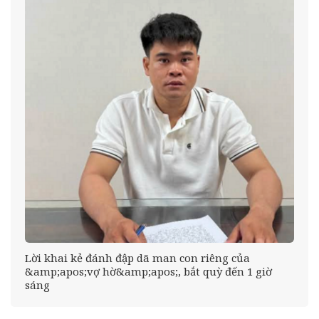
Lời khai kẻ đánh đập dã man con riêng của
&amp;apos;vợ hờ&amp;apos;, bắt quỳ đến 1 giờ
sáng