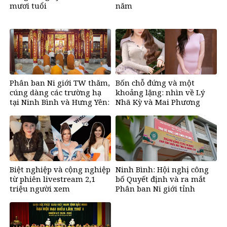
mươi tuổi
năm
Phân ban Ni giới TW thăm,
Bốn chỗ đứng và một
cúng dàng các trường hạ
khoảng lặng: nhìn về Lý
tại Ninh Bình và Hưng Yên:
Nhã Kỳ và Mai Phương
Lan tỏa tinh thần hộ trì
Thúy sau phiên livestream
Tam bảo
2,1 triệu người xem
Biệt nghiệp và cộng nghiệp
Ninh Bình: Hội nghị công
từ phiên livestream 2,1
bố Quyết định và ra mắt
triệu người xem
Phân ban Ni giới tỉnh
nhiệm kỳ 2026-2031