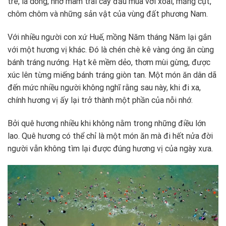
tre, lá dong, nhớ mâm trái cây đầu mùa với xoài, măng cụt,
chôm chôm và những sản vật của vùng đất phương Nam.
Với nhiều người con xứ Huế, mồng Năm tháng Năm lại gắn
với một hương vị khác. Đó là chén chè kê vàng óng ăn cùng
bánh tráng nướng. Hạt kê mềm dẻo, thơm mùi gừng, được
xúc lên từng miếng bánh tráng giòn tan. Một món ăn dân dã
đến mức nhiều người không nghĩ rằng sau này, khi đi xa,
chính hương vị ấy lại trở thành một phần của nỗi nhớ.
Bởi quê hương nhiều khi không nằm trong những điều lớn
lao. Quê hương có thể chỉ là một món ăn mà đi hết nửa đời
người vẫn không tìm lại được đúng hương vị của ngày xưa.