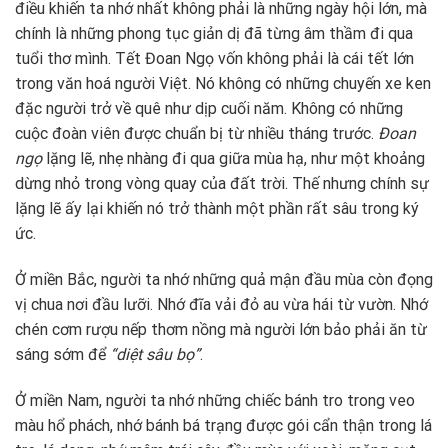
điều khiến ta nhớ nhất không phải là những ngày hội lớn, mà
chính là những phong tục giản dị đã từng âm thầm đi qua
tuổi thơ mình. Tết Đoan Ngọ vốn không phải là cái tết lớn
trong văn hoá người Việt. Nó không có những chuyến xe ken
đặc người trở về quê như dịp cuối năm. Không có những
cuộc đoàn viên được chuẩn bị từ nhiều tháng trước.
Đoan
ngọ
lặng lẽ, nhẹ nhàng đi qua giữa mùa hạ, như một khoảng
dừng nhỏ trong vòng quay của đất trời. Thế nhưng chính sự
lặng lẽ ấy lại khiến nó trở thành một phần rất sâu trong ký
ức.
Ở miền Bắc, người ta nhớ những quả mận đầu mùa còn đọng
vị chua nơi đầu lưỡi. Nhớ đĩa vải đỏ au vừa hái từ vườn. Nhớ
chén cơm rượu nếp thơm nồng mà người lớn bảo phải ăn từ
sáng sớm để
“diệt sâu bọ”
.
Ở miền Nam, người ta nhớ những chiếc bánh tro trong veo
màu hổ phách, nhớ bánh bá trạng được gói cẩn thận trong lá