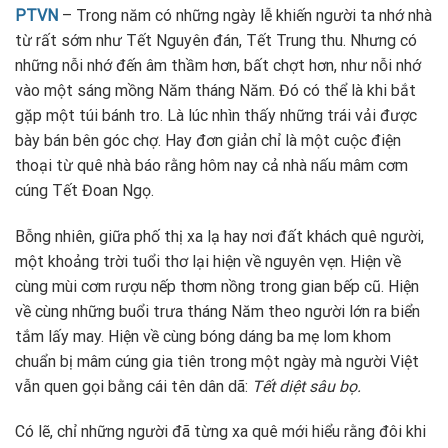
PTVN
– Trong năm có những ngày lễ khiến người ta nhớ nhà
từ rất sớm như Tết Nguyên đán, Tết Trung thu. Nhưng có
những nỗi nhớ đến âm thầm hơn, bất chợt hơn, như nỗi nhớ
vào một sáng mồng Năm tháng Năm. Đó có thể là khi bắt
gặp một túi bánh tro. Là lúc nhìn thấy những trái vải được
bày bán bên góc chợ. Hay đơn giản chỉ là một cuộc điện
thoại từ quê nhà báo rằng hôm nay cả nhà nấu mâm cơm
cúng Tết Đoan Ngọ.
Bỗng nhiên, giữa phố thị xa lạ hay nơi đất khách quê người,
một khoảng trời tuổi thơ lại hiện về nguyên vẹn. Hiện về
cùng mùi cơm rượu nếp thơm nồng trong gian bếp cũ. Hiện
về cùng những buổi trưa tháng Năm theo người lớn ra biển
tắm lấy may. Hiện về cùng bóng dáng ba mẹ lom khom
chuẩn bị mâm cúng gia tiên trong một ngày mà người Việt
vẫn quen gọi bằng cái tên dân dã:
Tết diệt sâu bọ.
Có lẽ, chỉ những người đã từng xa quê mới hiểu rằng đôi khi