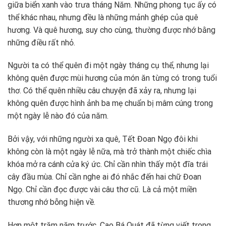
giữa biển xanh vào trưa tháng Năm. Những phong tục ấy có
thể khác nhau, nhưng đều là những mảnh ghép của quê
hương. Và quê hương, suy cho cùng, thường được nhớ bằng
những điều rất nhỏ.
Người ta có thể quên đi một ngày tháng cụ thể, nhưng lại
không quên được mùi hương của món ăn từng có trong tuổi
thơ. Có thể quên nhiều câu chuyện đã xảy ra, nhưng lại
không quên được hình ảnh ba mẹ chuẩn bị mâm cúng trong
một ngày lễ nào đó của năm.
Bởi vậy, với những người xa quê, Tết Đoan Ngọ đôi khi
không còn là một ngày lễ nữa, mà trở thành một chiếc chìa
khóa mở ra cánh cửa ký ức. Chỉ cần nhìn thấy một đĩa trái
cây đầu mùa. Chỉ cần nghe ai đó nhắc đến hai chữ Đoan
Ngọ. Chỉ cần đọc được vài câu thơ cũ. Là cả một miền
thương nhớ bỗng hiện về.
Hơn một trăm năm trước, Cao Bá Quát đã từng viết trong