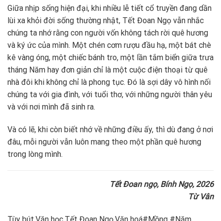
Giữa nhịp sống hiện đại, khi nhiều lễ tiết cổ truyền đang dần
lùi xa khỏi đời sống thường nhật, Tết Đoan Ngọ vẫn nhắc
chúng ta nhớ rằng con người vốn không tách rời quê hương
và ký ức của mình. Một chén cơm rượu đầu hạ, một bát chè
kê vàng óng, một chiếc bánh tro, một lần tắm biển giữa trưa
tháng Năm hay đơn giản chỉ là một cuộc điện thoại từ quê
nhà đôi khi không chỉ là phong tục. Đó là sợi dây vô hình nối
chúng ta với gia đình, với tuổi thơ, với những người thân yêu
và với nơi mình đã sinh ra.
Và có lẽ, khi còn biết nhớ về những điều ấy, thì dù đang ở nơi
đâu, mỗi người vẫn luôn mang theo một phần quê hương
trong lòng mình.
Tết Đoan ngọ, Bính Ngọ, 2026
Từ Vân
Tùy bút,Văn học,Tết Đoan Ngọ,Văn hoá#Mồng #Năm