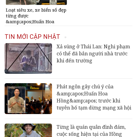
Loạt siêu xe, xe biển số đẹp
từng được
&amp;apos;Huấn Hoa
Hồng&amp;apos; khoe gây
sốt mạng
TIN MỚI CẬP NHẬT
Xả súng ở Thái Lan: Nghi phạm
có thể đã bắn người nhà trước
khi đến trường
Phát ngôn gây chú ý của
&amp;apos;Huấn Hoa
Hồng&amp;apos; trước khi
tuyên bố tạm dừng mạng xã hội
Từng là quán quân đình đám,
cuộc sống hiện tại của Hồng