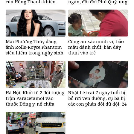
của Hồng Thanh khiến
ngàn, đổi đời Phú Quý, ung
nhiều người bất ngờ
dung có của đầy nhà, ngày
càng hưng thịnh sung túc
Mai Phương Thúy đăng
Công an xác minh vụ bảo
ảnh Rolls-Royce Phantom
mẫu đánh chửi, bắn dây
siêu hiếm trong ngày sinh
thun vào trẻ
nhật, chỉ có 10 chiếc trên
thế giới, giá gần 68 tỷ đồng
Hà Nội: Khởi tố 2 đối tượng
Nhặt bé trai 7 ngày tuổi bị
trộn Paracetamol vào
bỏ rơi ven đường, cụ bà bị
thuốc Đông y, nổ chữa
các con phản đối dữ dội: 24
bách bệnh
năm sau nhận lại điều xúc
động