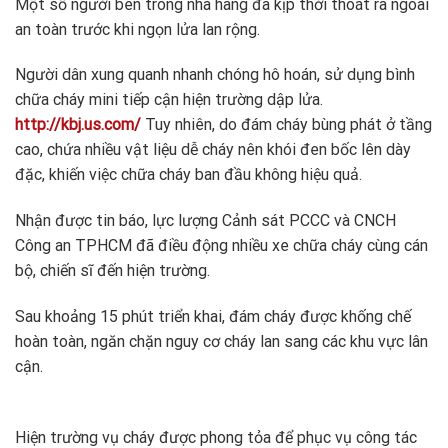
Một số người bên trong nhà hàng đã kịp thời thoát ra ngoài
an toàn trước khi ngọn lửa lan rộng.
Người dân xung quanh nhanh chóng hô hoán, sử dụng bình
chữa cháy mini tiếp cận hiện trường dập lửa.
http://kbj.us.com/
Tuy nhiên, do đám cháy bùng phát ở tầng
cao, chứa nhiều vật liệu dễ cháy nên khói đen bốc lên dày
đặc, khiến việc chữa cháy ban đầu không hiệu quả.
Nhận được tin báo, lực lượng Cảnh sát PCCC và CNCH
Công an TPHCM đã điều động nhiều xe chữa cháy cùng cán
bộ, chiến sĩ đến hiện trường.
Sau khoảng 15 phút triển khai, đám cháy được khống chế
hoàn toàn, ngăn chặn nguy cơ cháy lan sang các khu vực lân
cận.
Hiện trường vụ cháy được phong tỏa để phục vụ công tác