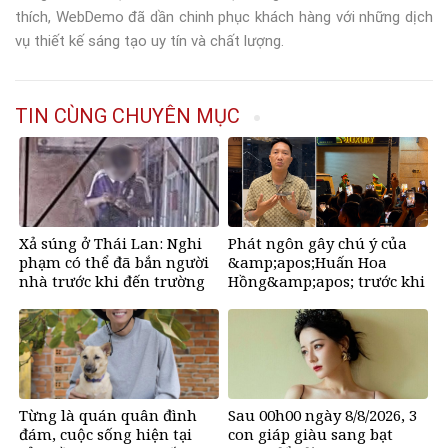
thích, WebDemo đã dần chinh phục khách hàng với những dịch
vụ thiết kế sáng tạo uy tín và chất lượng.
TIN CÙNG CHUYÊN MỤC
Xả súng ở Thái Lan: Nghi
Phát ngôn gây chú ý của
phạm có thể đã bắn người
&amp;apos;Huấn Hoa
nhà trước khi đến trường
Hồng&amp;apos; trước khi
tuyên bố tạm dừng mạng
xã hội
Từng là quán quân đình
Sau 00h00 ngày 8/8/2026, 3
đám, cuộc sống hiện tại
con giáp giàu sang bạt