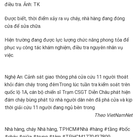
điều tra. Ảnh: TK
Được biết, thời điểm xảy ra vụ cháy, nhà hàng đang đóng
cửa để sửa chữa.
Hiện trường đang được lực lượng chức năng phong tỏa để
phục vụ công tác khám nghiệm, điều tra nguyên nhân vụ
việc.
Nghệ An: Cảnh sát giao thông phá cửa cứu 11 người thoát
khỏi đám cháy trong đêm
Trong lúc tuần tra kiểm soát trên
quốc lộ 1A, cán bộ chiến sĩ Trạm CSGT Diễn Châu phát hiện
đám cháy bùng phát từ nhà người dân nên đã phá cửa và kịp
thời giải cứu 11 người đang ngủ bên trong.
Theo VietNamNet
Nhà hàng, cháy Nhà hàng, TPHCM#Nhà #hàng #tầng #bốc
#cháy #giữa #trung #tâm #TPHCM1770437809