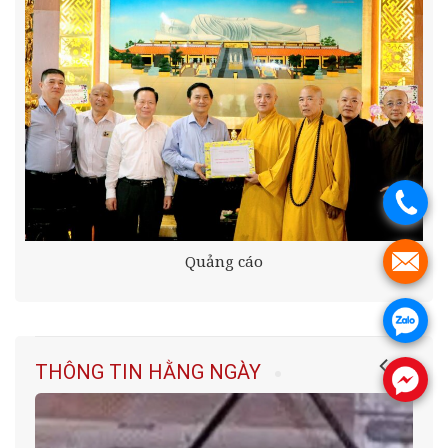
.
Quảng cáo
.
.
THÔNG TIN HẰNG NGÀY
.