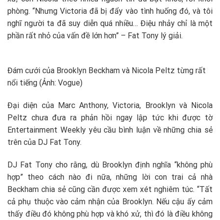
phòng. “Nhưng Victoria đã bị đẩy vào tình huống đó, và tôi
nghĩ người ta đã suy diễn quá nhiều… Điệu nhảy chỉ là một
phần rất nhỏ của vấn đề lớn hơn” – Fat Tony lý giải.
Đám cưới của Brooklyn Beckham và Nicola Peltz từng rất
nổi tiếng (Ảnh: Vogue)
Đại diện của Marc Anthony, Victoria, Brooklyn và Nicola
Peltz chưa đưa ra phản hồi ngay lập tức khi được tờ
Entertainment Weekly yêu cầu bình luận về những chia sẻ
trên của DJ Fat Tony.
DJ Fat Tony cho rằng, dù Brooklyn định nghĩa “không phù
hợp” theo cách nào đi nữa, những lời con trai cả nhà
Beckham chia sẻ cũng cần được xem xét nghiêm túc. “Tất
cả phụ thuộc vào cảm nhận của Brooklyn. Nếu cậu ấy cảm
thấy điều đó không phù hợp và khó xử, thì đó là điều không