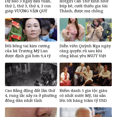
Dự báo 3 ngày đầu tuần,
Hotgirl Cần Thơ xinh như
thứ 2, thứ 3, thứ 4, 3 con
búp bê, cưới thiếu gia Sài
giáp VƯỢNG VẬN QUÝ
Thành, được mẹ chồng
NHÂN, bước chân ra đường
tặng biệt thự trăm tỷ
có tiền, bước chân về nhà
ngập vàng, sung sướng
như Tiên
Đôi bông tai kim cương
Diễn viên Quỳnh Nga ngày
của bà Trương Mỹ Lan
càng quyến rũ sau khi
được định giá hơn 9,4 tỷ
công khai yêu NSƯT Việt
đồng
Anh
Cao Bằng động đất lần thứ
Điểm danh 5 gia tộc giàu
4, rung lắc xảy ra ở phường
có nhất nước Mỹ, tài sản
đông dân nhất tỉnh
lên tới hàng trăm tỷ USD