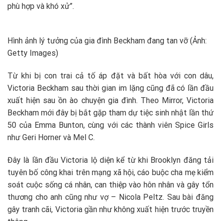
phù hợp và khó xử”.
Hình ảnh lý tưởng của gia đình Beckham đang tan vỡ (Ảnh:
Getty Images)
Từ khi bị con trai cả tố áp đặt và bất hòa với con dâu,
Victoria Beckham sau thời gian im lặng cũng đã có lần đầu
xuất hiện sau ồn ào chuyện gia đình. Theo Mirror, Victoria
Beckham mới đây bị bắt gặp tham dự tiệc sinh nhật lần thứ
50 của Emma Bunton, cùng với các thành viên Spice Girls
như Geri Horner và Mel C.
Đây là lần đầu Victoria lộ diện kể từ khi Brooklyn đăng tải
tuyên bố công khai trên mạng xã hội, cáo buộc cha mẹ kiểm
soát cuộc sống cá nhân, can thiệp vào hôn nhân và gây tổn
thương cho anh cũng như vợ – Nicola Peltz. Sau bài đăng
gây tranh cãi, Victoria gần như không xuất hiện trước truyền