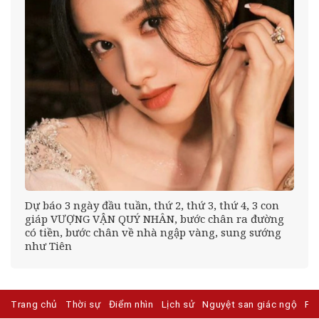
Dự báo 3 ngày đầu tuần, thứ 2, thứ 3, thứ 4, 3 con
giáp VƯỢNG VẬN QUÝ NHÂN, bước chân ra đường
có tiền, bước chân về nhà ngập vàng, sung sướng
như Tiên
Trang chủ
Thời sự
Điểm nhìn
Lịch sử
Nguyệt san giác ngộ
Ph