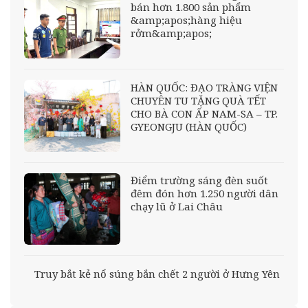
bán hơn 1.800 sản phẩm
&amp;apos;hàng hiệu
rởm&amp;apos;
HÀN QUỐC: ĐẠO TRÀNG VIỆN
CHUYÊN TU TẶNG QUÀ TẾT
CHO BÀ CON ẤP NAM-SA – TP.
GYEONGJU (HÀN QUỐC)
Điểm trường sáng đèn suốt
đêm đón hơn 1.250 người dân
chạy lũ ở Lai Châu
Truy bắt kẻ nổ súng bắn chết 2 người ở Hưng Yên