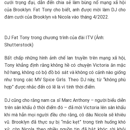
cưới trọng đại, dẫn đến chia sẻ làm bùng nổ mạng xã hội
của Brooklyn. Fat Tony cho biết, anh được mời làm DJ cho
đám cưới của Brooklyn và Nicola vào tháng 4/2022.
DJ Fat Tony trong chương trình của đài ITV (Ảnh:
Shutterstock)
Bất chấp những hình ảnh chế lan truyền trên mạng xã hội,
Tony khẳng định rằng không hề có chuyện Victoria ăn mặc
hở hang, không có bộ đồ bó sát và không có cảnh nào giống
như trong các MV Spice Girls. Theo DJ này, từ “không phù
hợp” được nhắc đến có lẽ là vì tính thời điểm.
DJ cũng cho rằng nam ca sĩ Marc Anthony – người biểu diễn
trên sân khấu ở thời điểm đó – đã mời Victoria lên sân khấu
khi mà hẳn mọi người đều cho rằng, cô dâu Nicola sẽ khiêu
vũ. Brooklyn đã thực sự bị “mắc kẹt” trong tình huống khó
xử, còn Nicola theo nhiều nguồn tin đã bật khóc, rời khỏi