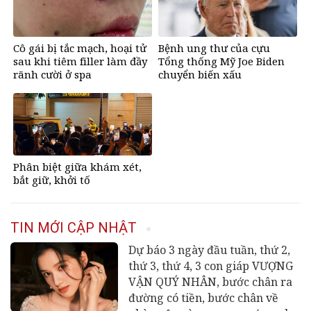
Cô gái bị tắc mạch, hoại tử
Bệnh ung thư của cựu
sau khi tiêm filler làm đầy
Tổng thống Mỹ Joe Biden
rãnh cười ở spa
chuyển biến xấu
Phân biệt giữa khám xét,
bắt giữ, khởi tố
TIN MỚI CẬP NHẬT
Dự báo 3 ngày đầu tuần, thứ 2,
thứ 3, thứ 4, 3 con giáp VƯỢNG
VẬN QUÝ NHÂN, bước chân ra
đường có tiền, bước chân về