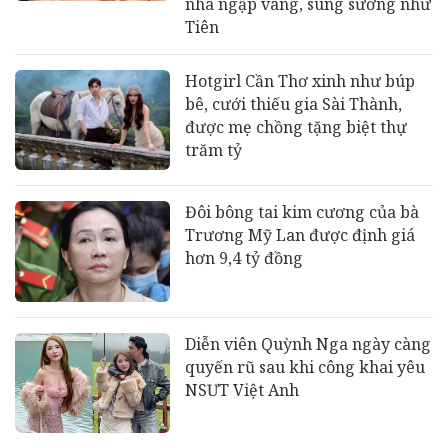
nhà ngập vàng, sung sướng như
Tiên
Hotgirl Cần Thơ xinh như búp
bê, cưới thiếu gia Sài Thành,
được mẹ chồng tặng biệt thự
trăm tỷ
Đôi bông tai kim cương của bà
Trương Mỹ Lan được định giá
hơn 9,4 tỷ đồng
Diễn viên Quỳnh Nga ngày càng
quyến rũ sau khi công khai yêu
NSƯT Việt Anh