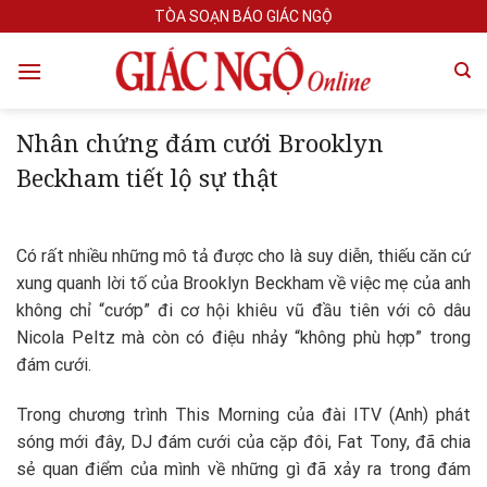
Skip
TÒA SOẠN BÁO GIÁC NGỘ
to
content
Nhân chứng đám cưới Brooklyn
Beckham tiết lộ sự thật
Có rất nhiều những mô tả được cho là suy diễn, thiếu căn cứ
xung quanh lời tố của Brooklyn Beckham về việc mẹ của anh
không chỉ “cướp” đi cơ hội khiêu vũ đầu tiên với cô dâu
Nicola Peltz mà còn có điệu nhảy “không phù hợp” trong
đám cưới.
Trong chương trình This Morning của đài ITV (Anh) phát
sóng mới đây, DJ đám cưới của cặp đôi, Fat Tony, đã chia
sẻ quan điểm của mình về những gì đã xảy ra trong đám