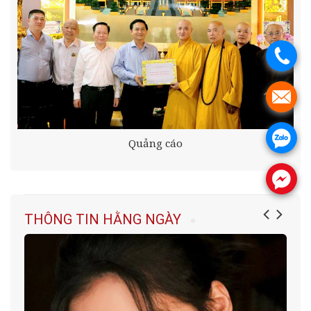
.
.
.
Quảng cáo
.
THÔNG TIN HẰNG NGÀY