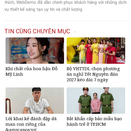
thích, WebDemo đã dần chinh phục khách hàng với những dịch
vụ thiết kế sáng tạo uy tín và chất lượng.
TIN CÙNG CHUYÊN MỤC
Khí chất của hoa hậu Đỗ
Bộ VHTTDL chọn phương
Mỹ Linh
án nghỉ Tết Nguyên đán
2027 kéo dài 7 ngày
Lời khai kẻ đánh đập dã
Bắt khẩn cấp bảo mẫu bạo
man con riêng của
hành trẻ ở TP.HCM
&amp;apos;vợ