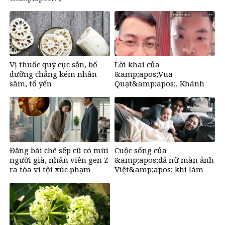
hờ&amp;apos;, bắt quỳ đến
1 giờ sáng
Vị thuốc quý cực sẵn, bổ
Lời khai của
dưỡng chẳng kém nhân
&amp;apos;Vua
sâm, tổ yến
Quạt&amp;apos;, Khánh
&amp;apos;Sky&amp;apos;
và Hồ Văn Khoa
Đăng bài chê sếp cũ có mùi
Cuộc sống của
người già, nhân viên gen Z
&amp;apos;đả nữ màn ảnh
ra tòa vì tội xúc phạm
Việt&amp;apos; khi làm
mẹ ở tuổi U50