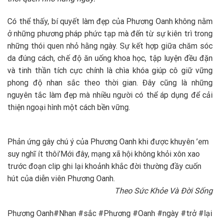
Có thể thấy, bí quyết làm đẹp của Phương Oanh không nằm
ở những phương pháp phức tạp mà đến từ sự kiên trì trong
những thói quen nhỏ hằng ngày. Sự kết hợp giữa chăm sóc
da đúng cách, chế độ ăn uống khoa học, tập luyện đều đặn
và tinh thần tích cực chính là chìa khóa giúp cô giữ vững
phong độ nhan sắc theo thời gian. Đây cũng là những
nguyên tắc làm đẹp mà nhiều người có thể áp dụng để cải
thiện ngoại hình một cách bền vững.
Phản ứng gây chú ý của Phương Oanh khi được khuyên ’em
suy nghĩ ít thôi’
Mới đây, mạng xã hội không khỏi xôn xao
trước đoạn clip ghi lại khoảnh khắc đời thường đầy cuốn
hút của diễn viên Phương Oanh.
Theo Sức Khỏe Và Đời Sống
Phương Oanh#Nhan #sắc #Phương #Oanh #ngày #trở #lại