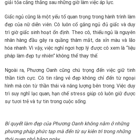
giải tỏa căng thẳng sau những giờ làm việc áp lực.
Giấc ngủ cũng là một yếu tố quan trọng trong hành trình làm
đẹp của nữ diễn viên. Cô luôn cố gắng ngủ đủ giấc và duy
trì giờ giấc sinh hoạt ổn định. Theo cô, thiếu ngủ là nguyên
nhân hàng đầu gây ra quầng thâm mắt, da xỉn màu và lão
hóa nhanh. Vì vậy, việc nghỉ ngơi hợp lý được cô xem là “liệu
pháp làm đẹp tự nhiên” không thể thay thế.
Ngoài ra, Phương Oanh cũng chú trọng đến việc giữ tinh
thần tích cực. Cô tin rằng vẻ đẹp không chỉ đến từ ngoại
hình mà còn từ thần thái và năng lượng bên trong. Việc duy
trì suy nghĩ lạc quan, hạn chế stress giúp cô luôn giữ được
sự tươi trẻ và tự tin trong cuộc sống.
Bí quyết làm đẹp của Phương Oanh không nằm ở những
phương pháp phức tạp mà đến từ sự kiên trì trong những
thói quen nhỏ hằng ngày.