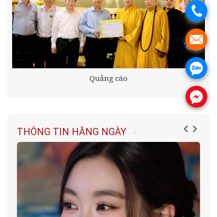
.
.
.
Quảng cáo
.
THÔNG TIN HẰNG NGÀY