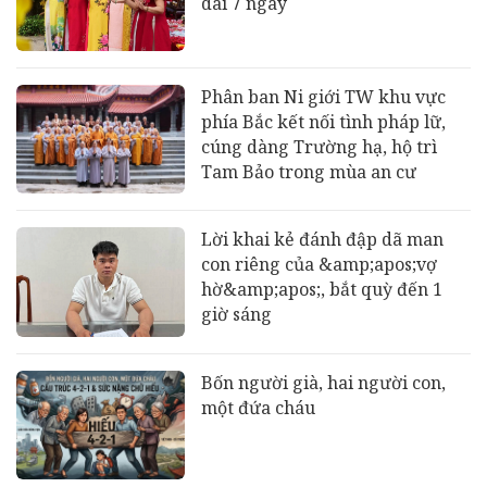
dài 7 ngày
Phân ban Ni giới TW khu vực
phía Bắc kết nối tình pháp lữ,
cúng dàng Trường hạ, hộ trì
Tam Bảo trong mùa an cư
Lời khai kẻ đánh đập dã man
con riêng của &amp;apos;vợ
hờ&amp;apos;, bắt quỳ đến 1
giờ sáng
Bốn người già, hai người con,
một đứa cháu