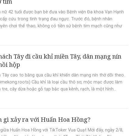
 tim
 nữ 42 tuổi được bạn bè đưa vào Bệnh viện Đa khoa Vạn Hạnh
ấp cứu trong tình trạng đau ngực. Trước đó, bệnh nhân
yên chơi thể thao, không có tiền sử bệnh tim mạch cũng như
ách Tây đi cầu khỉ miền Tây, dân mạng nín
 hồi hộp
h Tây cao to băng qua cầu khỉ khiến dân mạng nín thở dõi theo.
mekong.roots) Cầu khỉ là loại cầu thô sơ, mộc mạc được làm
 tre, cây dừa hoặc gỗ tạp bắc qua kênh, rạch, là một hình...
 gì xảy ra với Huấn Hoa Hồng?
 giữa Huấn Hoa Hồng với TikToker Vua Quạt Mới đây, ngày 2/8,