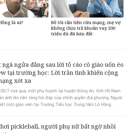
ồng là ai?
Bố tôi cần tiền cứu mạng, mẹ vợ
không chịu trả khoản vay 200
triệu dù đã bán đất
t ngã ngửa đằng sau lời tố cáo cô giáo uốn éo
ew tại trường học: Lời trần tình khiến cộng
ạng xót xa
30/7 vừa qua, một phụ huynh tại huyện Đông An, tỉnh Hồ Nam
ản ánh lên nền tảng hỏi đáp của chính quyền địa phương. Người
iết một giáo viên tại Trường Tiểu học Trung tâm Lô Hồng...
hơi pickleball, người phụ nữ bất ngờ nhồi