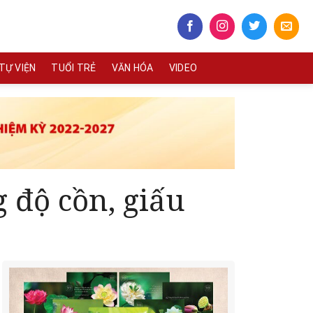
TỰ VIỆN
TUỔI TRẺ
VĂN HÓA
VIDEO
 độ cồn, giấu