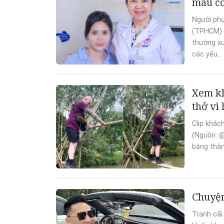
máu cơ
Người phụ
(TPHCM) c
thường xu
các yếu...
Xem kh
thở vì
Clip khác
(Nguồn: @
bằng thân
Chuyện
Tranh cãi