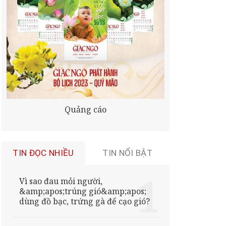
Quảng cáo
TIN ĐỌC NHIỀU
TIN NỔI BẬT
Vì sao đau mỏi người,
&amp;apos;trúng gió&amp;apos;
dùng đồ bạc, trứng gà để cạo gió?