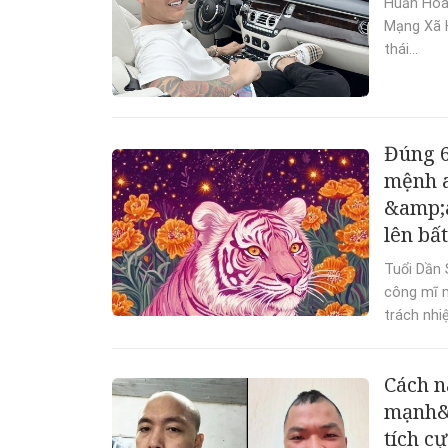
Huấn Hoa 
Mạng Xã H
thái...
Đúng 6
mệnh a
&amp;a
lên bấ
Tuổi Dần 
công mĩ m
trách nhi
Cách n
mạnh&a
tích c