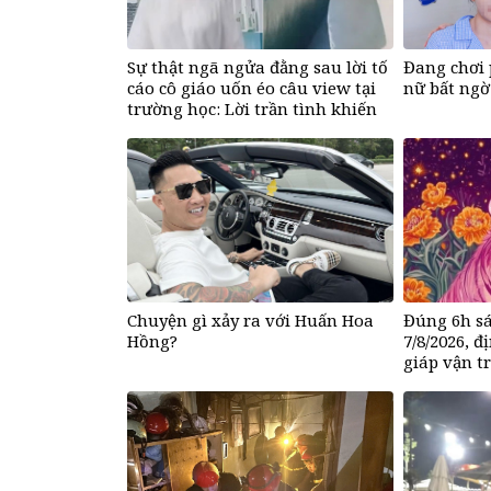
Sự thật ngã ngửa đằng sau lời tố
Đang chơi 
cáo cô giáo uốn éo câu view tại
nữ bất ngờ
trường học: Lời trần tình khiến
cộng đồng mạng xót xa
Chuyện gì xảy ra với Huấn Hoa
Đúng 6h sá
Hồng?
7/8/2026, 
giáp vận t
&amp;apos
rồng&amp;a
chấp, số đ