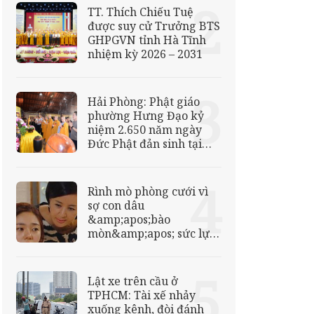
TT. Thích Chiếu Tuệ
được suy cử Trưởng BTS
GHPGVN tỉnh Hà Tĩnh
nhiệm kỳ 2026 – 2031
Hải Phòng: Phật giáo
phường Hưng Đạo kỷ
niệm 2.650 năm ngày
Đức Phật đản sinh tại
chùa Quảng Luận
(Khánh Vân)
Rình mò phòng cưới vì
sợ con dâu
&amp;apos;bào
mòn&amp;apos; sức lực
con trai, mẹ chồng chết
đứng nhìn cảnh bên
trong
Lật xe trên cầu ở
TPHCM: Tài xế nhảy
xuống kênh, đòi đánh