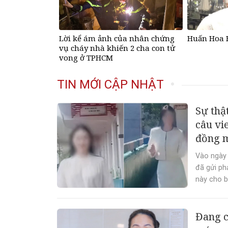
Lời kể ám ảnh của nhân chứng
Huấn Hoa H
vụ cháy nhà khiến 2 cha con tử
vong ở TPHCM
TIN MỚI CẬP NHẬT
Sự thậ
câu vi
đồng m
Vào ngày 
đã gửi ph
này cho b
Đang c