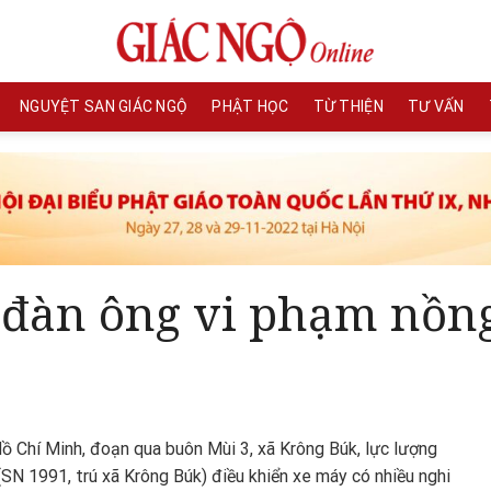
NGUYỆT SAN GIÁC NGỘ
PHẬT HỌC
TỪ THIỆN
TƯ VẤN
 đàn ông vi phạm nồng
 Chí Minh, đoạn qua buôn Mùi 3, xã Krông Búk, lực lượng
(SN 1991, trú xã Krông Búk) điều khiển xe máy có nhiều nghi