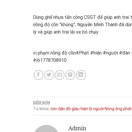
Dùng ghế nhựa tấn công CSGT để giúp anh trai 
nồng độ cồn “khủng”, Nguyễn Minh Thành đã dùn
lý và giúp anh trai lái xe bỏ chạy.
vi phạm nồng độ cồn#Phát #hiện #người #đàn
#lô1778708910
ĐIỂM NHÌN
Từ khóa:
còn
dân
đồ
giàu
hiện
lộ
người
Nóng
ông
phẩ
Admin