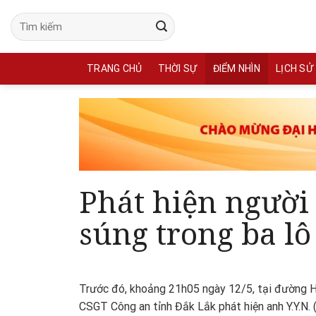
Skip
to
content
TRANG CHỦ
THỜI SỰ
ĐIỂM NHÌN
LỊCH SỬ
Phát hiện người
súng trong ba lô
Trước đó, khoảng 21h05 ngày 12/5, tại đường Hồ
CSGT Công an tỉnh Đắk Lắk phát hiện anh Y.Y.N. 