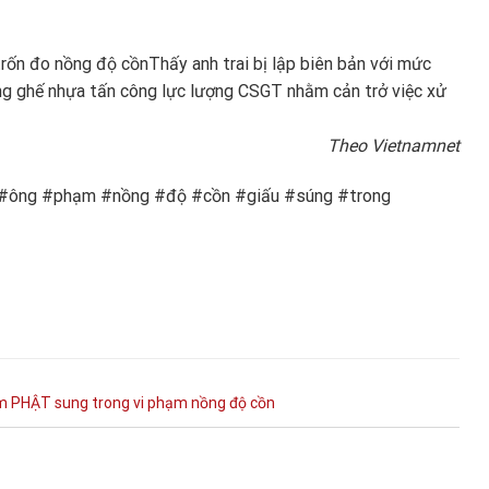
trốn đo nồng độ cồn
Thấy anh trai bị lập biên bản với mức
g ghế nhựa tấn công lực lượng CSGT nhằm cản trở việc xử
Theo Vietnamnet
 #ông #phạm #nồng #độ #cồn #giấu #súng #trong
m
PHẬT
sung
trong
vi phạm nồng độ cồn