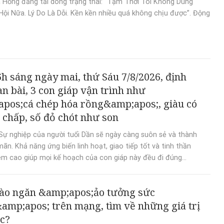
Hồng đăng tải dòng trạng thái: “Tạm Thời Tôi Không Dùng
ội Nữa. Lý Do Là Dỗi. Kền kền nhiều quá không chịu được”. Động
h sáng ngày mai, thứ Sáu 7/8/2026, định
n bài, 3 con giáp vận trình như
pos;cá chép hóa rồng&amp;apos;, giàu có
t chấp, số đỏ chót như son
Sự nghiệp của người tuổi Dần sẽ ngày càng suôn sẻ và thành
ãn. Khả năng ứng biến linh hoạt, giao tiếp tốt và tinh thần
ệm cao giúp mọi kế hoạch của con giáp này đều đi đúng...
ào ngăn &amp;apos;ảo tưởng sức
mp;apos; trên mạng, tìm về những giá trị
ực?