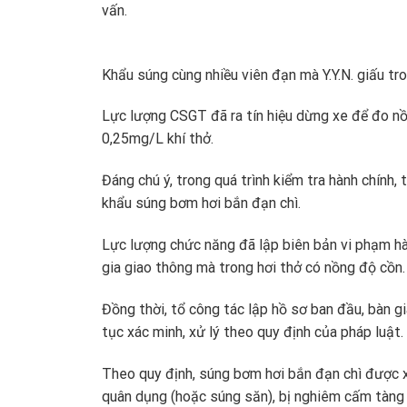
vấn.
Khẩu súng cùng nhiều viên đạn mà Y.Y.N. giấu tr
Lực lượng CSGT đã ra tín hiệu dừng xe để đo n
0,25mg/L khí thở.
Đáng chú ý, trong quá trình kiểm tra hành chính,
khẩu súng bơm hơi bắn đạn chì.
Lực lượng chức năng đã lập biên bản vi phạm hàn
gia giao thông mà trong hơi thở có nồng độ cồn.
Đồng thời, tổ công tác lập hồ sơ ban đầu, bàn g
tục xác minh, xử lý theo quy định của pháp luật.
Theo quy định, súng bơm hơi bắn đạn chì được x
quân dụng (hoặc súng săn), bị nghiêm cấm tàng 