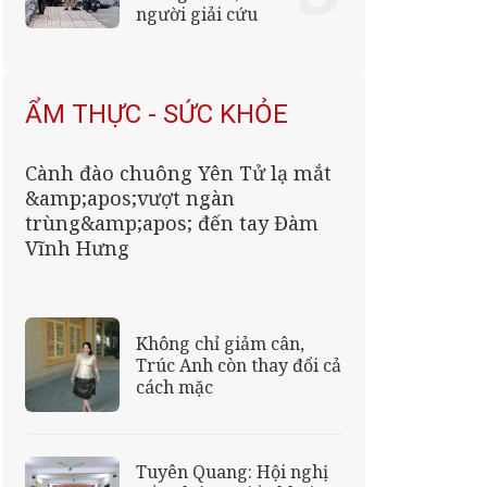
người giải cứu
ẨM THỰC - SỨC KHỎE
Cành đào chuông Yên Tử lạ mắt
&amp;apos;vượt ngàn
trùng&amp;apos; đến tay Đàm
Vĩnh Hưng
Không chỉ giảm cân,
Trúc Anh còn thay đổi cả
cách mặc
Tuyên Quang: Hội nghị