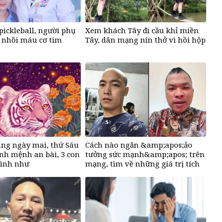
pickleball, người phụ
Xem khách Tây đi cầu khỉ miền
 nhồi máu cơ tim
Tây, dân mạng nín thở vì hồi hộp
ng ngày mai, thứ Sáu
Cách nào ngăn &amp;apos;ảo
định mệnh an bài, 3 con
tưởng sức mạnh&amp;apos; trên
rình như
mạng, tìm về những giá trị tích
;cá chép hóa
cực?
pos;, giàu có lên bất
ỏ chót như son