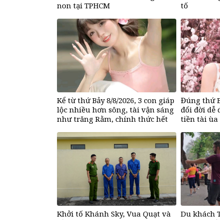
non tại TPHCM
tố
Kể từ thứ Bảy 8/8/2026, 3 con giáp
Đúng thứ B
lộc nhiều hơn sông, tài vận sáng
đổi đời dễ
như trăng Rằm, chính thức hết
tiền tài ùa
khổ
cũng đến
Khởi tố Khánh Sky, Vua Quạt và
Du khách T