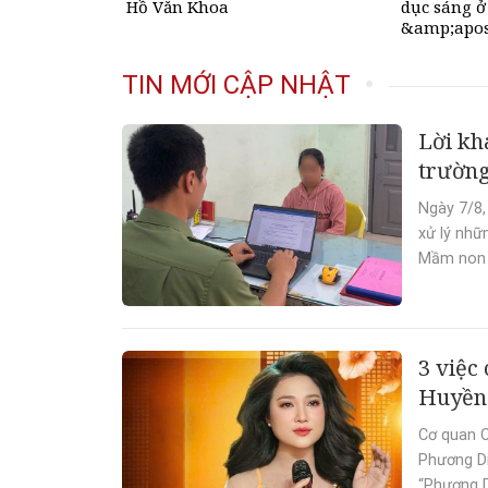
Hồ Văn Khoa
dục sáng ở
&amp;apos
rất cao&a
TIN MỚI CẬP NHẬT
Lời kh
trườn
Ngày 7/8,
xử lý nhữ
Mầm non L
3 việc
Huyền 
Cơ quan C
Phương Di
“Phương D