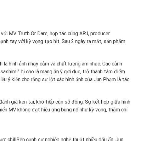
 với MV Truth Or Dare, hợp tác cùng APJ, producer
nh tay với kỳ vọng tạo hit. Sau 2 ngày ra mắt, sản phẩm
ính là hình ảnh nhạy cảm và chất lượng âm nhạc. Các cảnh
sashimi” bị cho là mang ẩn ý gợi dục, trở thành tâm điểm
hiều ý kiến cho rằng sự lột xác hình ảnh của Jun Phạm là táo
ánh giá kén tai, khó tiếp cận số đông. Sự kết hợp giữa hình
hiến MV không đạt hiệu ứng bùng nổ như kỳ vọng, thậm chí
ực chill
Bên cạnh sự nghiệp nghệ thuật nhiều dấu ấn, Jun