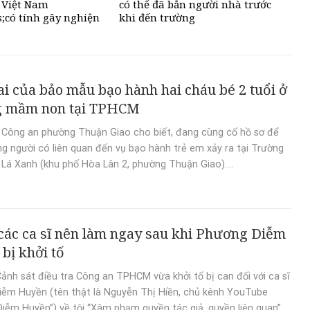
 Việt Nam
có thể đã bắn người nhà trước
;có tính gây nghiện
khi đến trường
mp;apos;
ai của bảo mẫu bạo hành hai cháu bé 2 tuổi ở
g mầm non tại TPHCM
 Công an phường Thuận Giao cho biết, đang cùng cố hồ sơ để
ng người có liên quan đến vụ bạo hành trẻ em xảy ra tại Trường
á Xanh (khu phố Hòa Lân 2, phường Thuận Giao)....
 các ca sĩ nên làm ngay sau khi Phương Diễm
bị khởi tố
ảnh sát điều tra Công an TPHCM vừa khởi tố bị can đối với ca sĩ
ễm Huyền (tên thật là Nguyễn Thị Hiền, chủ kênh YouTube
iễm Huyền”) về tội “Xâm phạm quyền tác giả, quyền liên quan”.