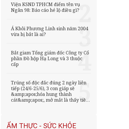
Viện KSND TPHCM điểm tên vụ
Ngân 98: Báo cáo hé lộ điều gì?
Á Khôi Phương Linh sinh năm 2004
vừa bị bắt là ai?
Bắt giam Tổng giám đốc Công ty Cổ
phần Đồ hộp Hạ Long và 3 thuộc
cấp
Trúng số độc đắc đúng 2 ngày liên
tiếp (24/6-25/6), 3 con giáp sẽ
&amp;apos;hóa hung thành
cát&amp;apos;, mở mắt là thấy tiền,
sự nghiệp phất lên như
&amp;apos;rồng bứt tốc&amp;apos;
ẨM THỰC - SỨC KHỎE