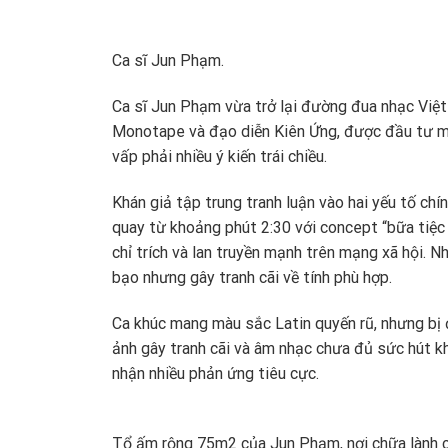
Ca sĩ Jun Phạm.
Ca sĩ Jun Phạm vừa trở lại đường đua nhạc Việt
Monotape và đạo diễn Kiên Ứng, được đầu tư mạ
vấp phải nhiều ý kiến trái chiều.
Khán giả tập trung tranh luận vào hai yếu tố ch
quay từ khoảng phút 2:30 với concept “bữa tiệc 
chỉ trích và lan truyền mạnh trên mạng xã hội. N
bạo nhưng gây tranh cãi về tính phù hợp.
Ca khúc mang màu sắc Latin quyến rũ, nhưng bị đ
ảnh gây tranh cãi và âm nhạc chưa đủ sức hút k
nhận nhiều phản ứng tiêu cực.
Tổ ấm rộng 75m2 của Jun Phạm, nơi chữa lành c