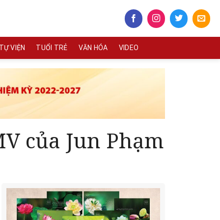
TỰ VIỆN
TUỔI TRẺ
VĂN HÓA
VIDEO
MV của Jun Phạm