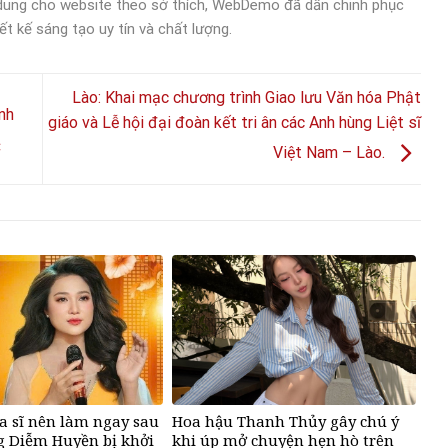
 dung cho website theo sở thích, WebDemo đã dần chinh phục
ết kế sáng tạo uy tín và chất lượng.
Lào: Khai mạc chương trình Giao lưu Văn hóa Phật
nh
giáo và Lễ hội đại đoàn kết tri ân các Anh hùng Liệt sĩ
C
Việt Nam – Lào.
ca sĩ nên làm ngay sau
Hoa hậu Thanh Thủy gây chú ý
g Diễm Huyền bị khởi
khi úp mở chuyện hẹn hò trên