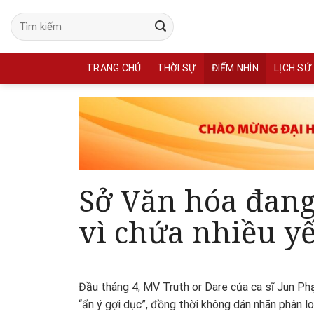
Skip
to
content
TRANG CHỦ
THỜI SỰ
ĐIỂM NHÌN
LỊCH SỬ
Sở Văn hóa đang
vì chứa nhiều y
Đầu tháng 4, MV Truth or Dare của ca sĩ Jun P
“ẩn ý gợi dục”, đồng thời không dán nhãn phân lo