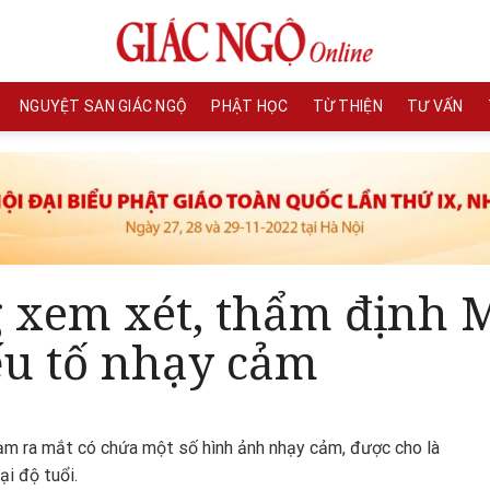
NGUYỆT SAN GIÁC NGỘ
PHẬT HỌC
TỪ THIỆN
TƯ VẤN
 xem xét, thẩm định 
ếu tố nhạy cảm
hạm ra mắt có chứa một số hình ảnh nhạy cảm, được cho là
ại độ tuổi.