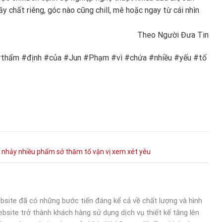
y chất riêng, góc nào cũng chill, mê hoặc ngay từ cái nhìn
Theo Người Đưa Tin
thẩm #định #của #Jun #Phạm #vì #chứa #nhiều #yếu #tố
nhảy
nhiều
phẩm
sở
thăm
tố
vận
vị
xem
xét
yêu
bsite đã có những bước tiến đáng kể cả về chất lượng và hình
bsite trở thành khách hàng sử dụng dịch vụ thiết kế tăng lên