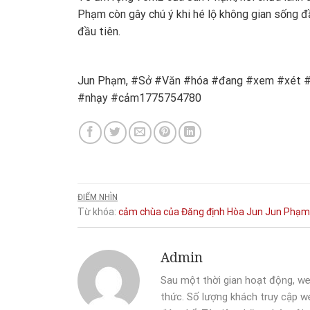
Phạm còn gây chú ý khi hé lộ không gian sống đầ
đầu tiên.
Jun Phạm, #Sở #Văn #hóa #đang #xem #xét #
#nhạy #cảm1775754780
ĐIỂM NHÌN
Từ khóa:
cảm
chùa
của
Đăng
định
Hòa
Jun
Jun Phạm
Admin
Sau một thời gian hoạt động, we
thức. Số lượng khách truy cập we