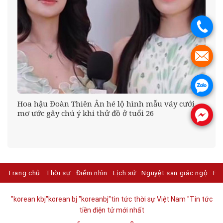
.
.
.
Hoa hậu Đoàn Thiên Ân hé lộ hình mẫu váy cưới
mơ ước gây chú ý khi thử đồ ở tuổi 26
.
g
Trang chủ
Thời sự
Điểm nhìn
Lịch sử
Nguyệt san giác ngộ
Ph
"korean kbj​
"korean bj
"koreanbj​
"tin tức thời sự Việt Nam
"Tin tức
tiền điện tử mới nhất​