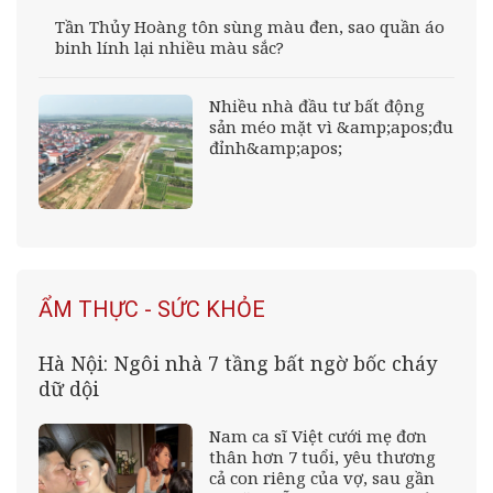
Tần Thủy Hoàng tôn sùng màu đen, sao quần áo
binh lính lại nhiều màu sắc?
Nhiều nhà đầu tư bất động
sản méo mặt vì &amp;apos;đu
đỉnh&amp;apos;
ẨM THỰC - SỨC KHỎE
Hà Nội: Ngôi nhà 7 tầng bất ngờ bốc cháy
dữ dội
Nam ca sĩ Việt cưới mẹ đơn
thân hơn 7 tuổi, yêu thương
cả con riêng của vợ, sau gần