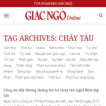
Skip
TÒA SOẠN BÁO GIÁC NGỘ
to
content
TAG ARCHIVES:
CHÁY TÀU
Văn hóa
Thời sự
Video
Điểm nhìn
Phật học
Tư vấn
Tuổi trẻ
Tự viện
Nguyệt san giác ngộ
Lịch sử
Từ thiện
Tin tức
Phật giáo
Du lịch
Sự kiện - vấn đề
Diễn đàn xây
dựng
Thiền tông
Phật học lược khảo
Tâm linh mầu
nhiệm
Sống đạo
Đời sống quanh ta
Đồng hành
Đức
Phật
Phật giáo việt nam
Triết học
Phật học ứng dụng
Công an Hải Phòng thông tin vụ cháy tàu nghỉ đêm dịp
Tết
Ngày 22/2, Công an TP Hải Phòng cho biết, vào 10h35 ngày 21/2