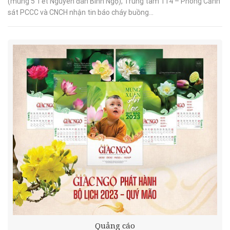
(mùng 5 Tết Nguyên đán Bính Ngọ), Trung tâm 114 – Phòng Cảnh
sát PCCC và CNCH nhận tin báo cháy buồng...
Quảng cáo