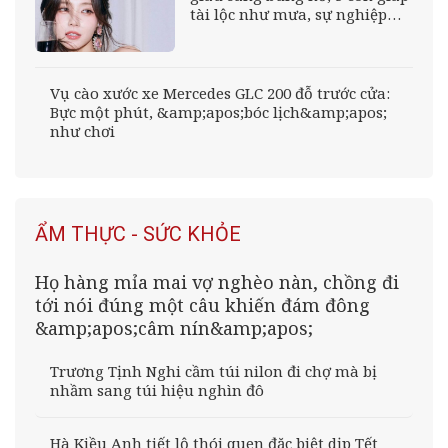
tài lộc như mưa, sự nghiệp
thuận buồm xuôi gió, phú quý
ngập nhà
Vụ cào xước xe Mercedes GLC 200 đỗ trước cửa:
Bực một phút, &amp;apos;bóc lịch&amp;apos;
như chơi
ẨM THỰC - SỨC KHỎE
Họ hàng mỉa mai vợ nghèo nàn, chồng đi
tới nói đúng một câu khiến đám đông
&amp;apos;câm nín&amp;apos;
Trương Tịnh Nghi cầm túi nilon đi chợ mà bị
nhầm sang túi hiệu nghìn đô
Hà Kiều Anh tiết lộ thói quen đặc biệt dịp Tết