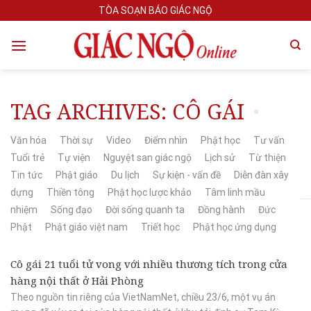
Skip
TÒA SOẠN BÁO GIÁC NGỘ
to
content
TAG ARCHIVES:
CÔ GÁI
Văn hóa
Thời sự
Video
Điểm nhìn
Phật học
Tư vấn
Tuổi trẻ
Tự viện
Nguyệt san giác ngộ
Lịch sử
Từ thiện
Tin tức
Phật giáo
Du lịch
Sự kiện - vấn đề
Diễn đàn xây
dựng
Thiền tông
Phật học lược khảo
Tâm linh mầu
nhiệm
Sống đạo
Đời sống quanh ta
Đồng hành
Đức
Phật
Phật giáo việt nam
Triết học
Phật học ứng dụng
Cô gái 21 tuổi tử vong với nhiều thương tích trong cửa
hàng nội thất ở Hải Phòng
Theo nguồn tin riêng của VietNamNet, chiều 23/6, một vụ án