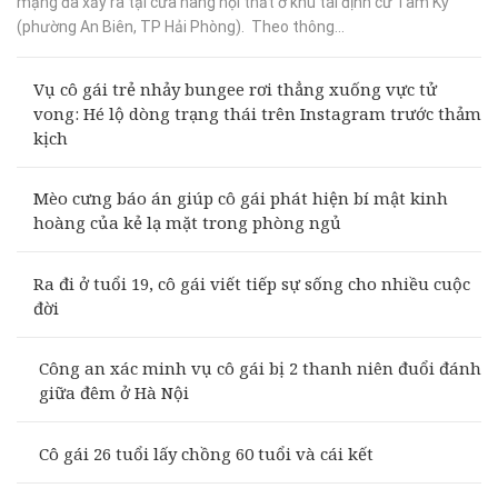
mạng đã xảy ra tại cửa hàng nội thất ở khu tái định cư Tam Kỳ
(phường An Biên, TP Hải Phòng). Theo thông...
Vụ cô gái trẻ nhảy bungee rơi thẳng xuống vực tử
vong: Hé lộ dòng trạng thái trên Instagram trước thảm
kịch
Mèo cưng báo án giúp cô gái phát hiện bí mật kinh
hoàng của kẻ lạ mặt trong phòng ngủ
Ra đi ở tuổi 19, cô gái viết tiếp sự sống cho nhiều cuộc
đời
Công an xác minh vụ cô gái bị 2 thanh niên đuổi đánh
giữa đêm ở Hà Nội
Cô gái 26 tuổi lấy chồng 60 tuổi và cái kết