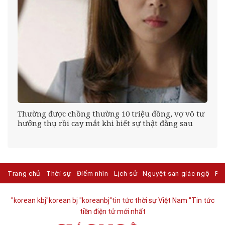
Thường được chồng thường 10 triệu đồng, vợ vô tư
hưởng thụ rồi cay mắt khi biết sự thật đằng sau
Trang chủ
Thời sự
Điểm nhìn
Lịch sử
Nguyệt san giác ngộ
Ph
"korean kbj​
"korean bj
"koreanbj​
"tin tức thời sự Việt Nam
"Tin tức
tiền điện tử mới nhất​