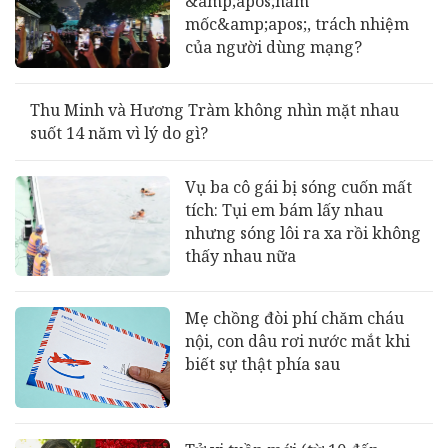
&amp;apos;nấm
mốc&amp;apos;, trách nhiệm
của người dùng mạng?
Thu Minh và Hương Tràm không nhìn mặt nhau
suốt 14 năm vì lý do gì?
Vụ ba cô gái bị sóng cuốn mất
tích: Tụi em bám lấy nhau
nhưng sóng lôi ra xa rồi không
thấy nhau nữa
Mẹ chồng đòi phí chăm cháu
nội, con dâu rơi nước mắt khi
biết sự thật phía sau