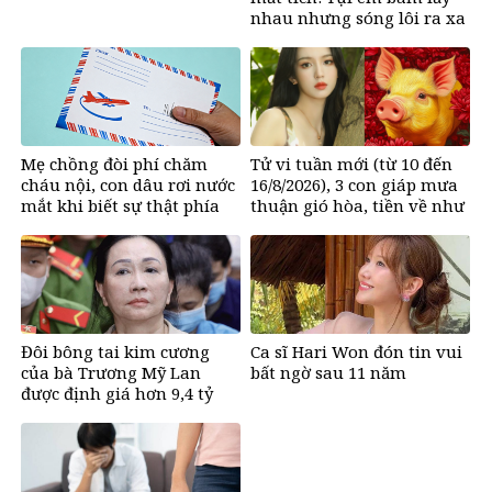
nhau nhưng sóng lôi ra xa
rồi không thấy nhau nữa
Mẹ chồng đòi phí chăm
Tử vi tuần mới (từ 10 đến
cháu nội, con dâu rơi nước
16/8/2026), 3 con giáp mưa
mắt khi biết sự thật phía
thuận gió hòa, tiền về như
sau
nước, bạc vàng dư dả
Đôi bông tai kim cương
Ca sĩ Hari Won đón tin vui
của bà Trương Mỹ Lan
bất ngờ sau 11 năm
được định giá hơn 9,4 tỷ
đồng