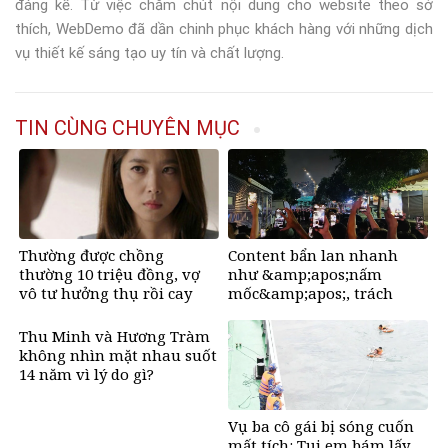
đáng kể. Từ việc chăm chút nội dung cho website theo sở
thích, WebDemo đã dần chinh phục khách hàng với những dịch
vụ thiết kế sáng tạo uy tín và chất lượng.
TIN CÙNG CHUYÊN MỤC
Thường được chồng
Content bẩn lan nhanh
thường 10 triệu đồng, vợ
như &amp;apos;nấm
vô tư hưởng thụ rồi cay
mốc&amp;apos;, trách
mắt khi biết sự thật đằng
nhiệm của người dùng
sau
mạng?
Thu Minh và Hương Tràm
không nhìn mặt nhau suốt
14 năm vì lý do gì?
Vụ ba cô gái bị sóng cuốn
mất tích: Tụi em bám lấy