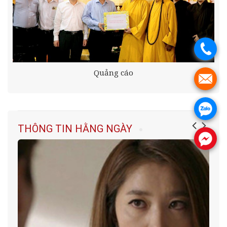
.
Quảng cáo
.
.
THÔNG TIN HẰNG NGÀY
.