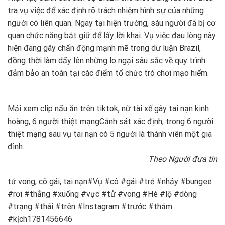
tra vụ việc để xác định rõ trách nhiệm hình sự của những
người có liên quan. Ngay tại hiện trường, sáu người đã bị cơ
quan chức năng bắt giữ để lấy lời khai. Vụ việc đau lòng này
hiện đang gây chấn động mạnh mẽ trong dư luận Brazil,
đồng thời làm dấy lên những lo ngại sâu sắc về quy trình
đảm bảo an toàn tại các điểm tổ chức trò chơi mạo hiểm.
Mải xem clip nấu ăn trên tiktok, nữ tài xế gây tai nạn kinh
hoàng, 6 người thiệt mạng
Cảnh sát xác định, trong 6 người
thiệt mạng sau vụ tai nạn có 5 người là thành viên một gia
đình.
Theo Người đưa tin
tử vong, cô gái, tai nạn#Vụ #cô #gái #trẻ #nhảy #bungee
#rơi #thẳng #xuống #vực #tử #vong #Hé #lộ #dòng
#trạng #thái #trên #Instagram #trước #thảm
#kịch1781456646