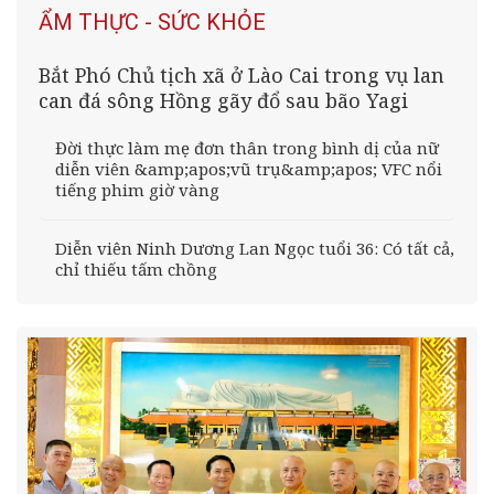
ẨM THỰC - SỨC KHỎE
Bắt Phó Chủ tịch xã ở Lào Cai trong vụ lan
can đá sông Hồng gãy đổ sau bão Yagi
Đời thực làm mẹ đơn thân trong bình dị của nữ
diễn viên &amp;apos;vũ trụ&amp;apos; VFC nổi
tiếng phim giờ vàng
Diễn viên Ninh Dương Lan Ngọc tuổi 36: Có tất cả,
chỉ thiếu tấm chồng