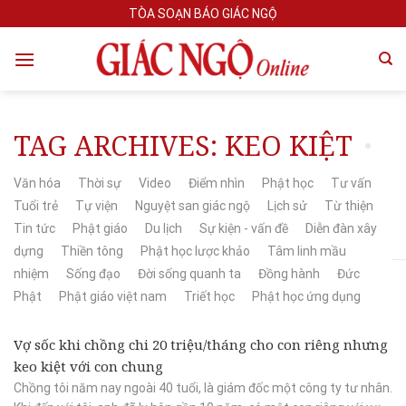
Skip
TÒA SOẠN BÁO GIÁC NGỘ
to
content
TAG ARCHIVES:
KEO KIỆT
Văn hóa
Thời sự
Video
Điểm nhìn
Phật học
Tư vấn
Tuổi trẻ
Tự viện
Nguyệt san giác ngộ
Lịch sử
Từ thiện
Tin tức
Phật giáo
Du lịch
Sự kiện - vấn đề
Diễn đàn xây
dựng
Thiền tông
Phật học lược khảo
Tâm linh mầu
nhiệm
Sống đạo
Đời sống quanh ta
Đồng hành
Đức
Phật
Phật giáo việt nam
Triết học
Phật học ứng dụng
Vợ sốc khi chồng chi 20 triệu/tháng cho con riêng nhưng
keo kiệt với con chung
Chồng tôi năm nay ngoài 40 tuổi, là giám đốc một công ty tư nhân.