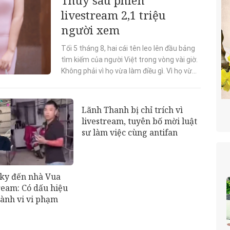
livestream 2,1 triệu
người xem
Tối 5 tháng 8, hai cái tên leo lên đầu bảng
tìm kiếm của người Việt trong vòng vài giờ.
Không phải vì họ vừa làm điều gì. Vì họ vừa
bị nhắc tới. Từ...
Lãnh Thanh bị chỉ trích vì
livestream, tuyên bố mời luật
sư làm việc cùng antifan
ky đến nhà Vua
ream: Có dấu hiệu
hành vi vi phạm