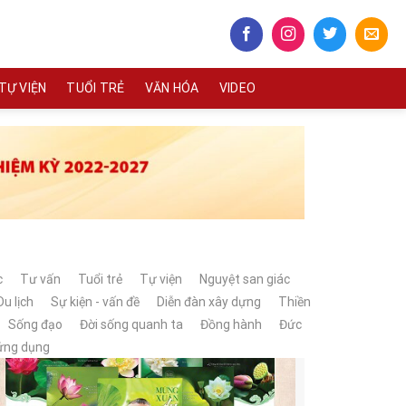
TỰ VIỆN
TUỔI TRẺ
VĂN HÓA
VIDEO
c
Tư vấn
Tuổi trẻ
Tự viện
Nguyệt san giác
Du lịch
Sự kiện - vấn đề
Diễn đàn xây dựng
Thiền
Sống đạo
Đời sống quanh ta
Đồng hành
Đức
ứng dụng