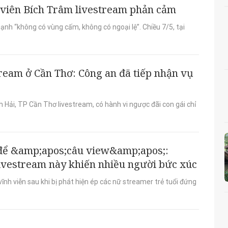
 viên Bích Trâm livestream phản cảm
h “không có vùng cấm, không có ngoại lệ”. Chiều 7/5, tại
tream ở Cần Thơ: Công an đã tiếp nhận vụ
h Hải, TP Cần Thơ livestream, có hành vi ngược đãi con gái chỉ
u để &amp;apos;câu view&amp;apos;:
livestream này khiến nhiều người bức xúc
ĩnh viễn sau khi bị phát hiện ép các nữ streamer trẻ tuổi đứng