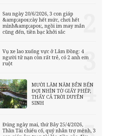
Sau ngày 20/6/2026, 3 con giáp
&amp;apos;cày hết mức, chơi hết
mình&amp;apos;, ngồi im may mắn
cũng đến, tiền bạc khởi sắc
Vụ xe lao xuống vực ở Lâm Đồng: 4
người tử nạn còn rất trẻ, có 2 anh em
ruột
MƯỜI LĂM NĂM BÊN BẾN
ĐỢI NHÌN TỜ GIẤY PHÉP,
THẤY CẢ TRỜI DUYÊN
SINH
Đúng ngày mai, thứ Bảy 25/4/2026,
Thần Tài chiếu cố, quý nhân trợ mệnh, 3