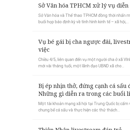
Sở Văn hóa TPHCM xử lý vụ diễn
Sở Văn hóa và Thể thao TPHCM đồng thời nhấn mạn
buổi họp báo định kỳ về tình hình kinh tế – xã hội,...
Vụ bé gái bị cha ngược đãi, lives
việc
Chiều 4/5, liên quan đến vụ một người cha ở xã Vĩn
mới vài tháng tuổi, một lãnh đạo UBND xã cho...
Bị ép nhịn thở, đứng cạnh cá sấ
Những gì diễn ra trong các buổi 
Một tài khoản mạng xã hội tại Trung Quốc bị cấm v
chung bể cá sấu và thực hiện các thử thách...
Thiện Nhân livestream đáp trả