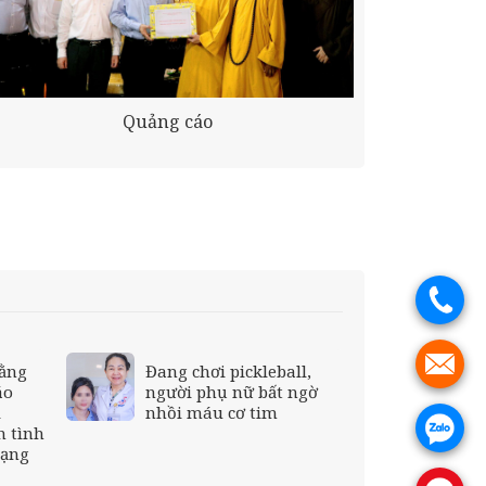
Quảng cáo
.
.
đằng
Đang chơi pickleball,
áo
người phụ nữ bất ngờ
i
nhồi máu cơ tim
.
n tình
mạng