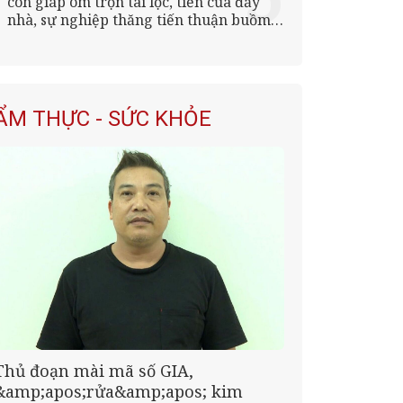
con giáp ôm trọn tài lộc, tiền của đầy
nhà, sự nghiệp thăng tiến thuận buồm
xuôi gió
ẨM THỰC - SỨC KHỎE
Thủ đoạn mài mã số GIA,
&amp;apos;rửa&amp;apos; kim