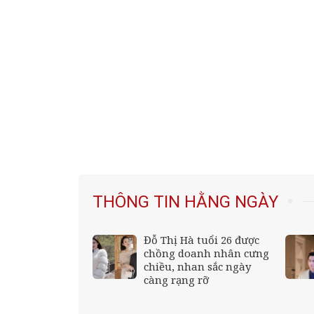
THÔNG TIN HẰNG NGÀY
 ngăn
Đỗ Thị Hà tuổi 26 được
s;ảo tưởng sức
chồng doanh nhân cưng
;apos; trên
chiều, nhan sắc ngày
m về những giá
càng rạng rỡ
ực?