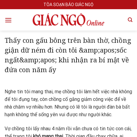
Skip
TÒA SOẠN BÁO GIÁC NGỘ
to
content
Thấy con gấu bông trên bàn thờ, chồng
giận dữ ném đi còn tôi &amp;apos;sốc
ngất&amp;apos; khi nhận ra bí mật về
đứa con năm ấy
Nghe tin tôi mang thai, mẹ chồng tôi làm hết việc nhà không
để tôi đụng tay, còn chồng cố gắng giảm công việc để về
nhà chăm vợ nhiều hơn. Nhưng có lẽ tôi là người đàn bà bất
hạnh không thể sống yên vui được như người khác.
Vợ chồng tôi lấy nhau 4 năm rồi vẫn chưa có tin tức con cái,
thể trạng tôi
khó mang thai
. Thời gian đầu chạy chữa, ai