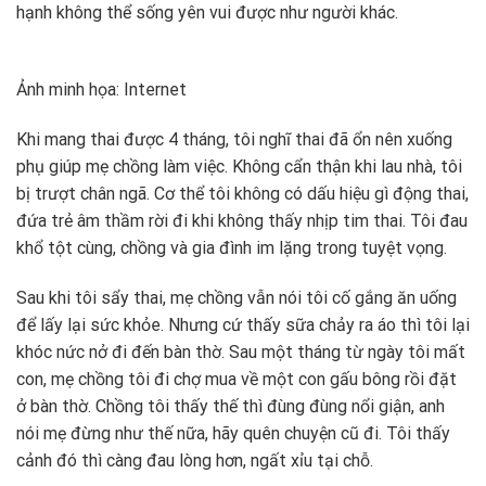
hạnh không thể sống yên vui được như người khác.
Ảnh minh họa: Internet
Khi mang thai được 4 tháng, tôi nghĩ thai đã ổn nên xuống
phụ giúp mẹ chồng làm việc. Không cẩn thận khi lau nhà, tôi
bị trượt chân ngã. Cơ thể tôi không có dấu hiệu gì động thai,
đứa trẻ âm thầm rời đi khi không thấy nhịp tim thai. Tôi đau
khổ tột cùng, chồng và gia đình im lặng trong tuyệt vọng.
Sau khi tôi sẩy thai, mẹ chồng vẫn nói tôi cố gắng ăn uống
để lấy lại sức khỏe. Nhưng cứ thấy sữa chảy ra áo thì tôi lại
khóc nức nở đi đến bàn thờ. Sau một tháng từ ngày tôi mất
con, mẹ chồng tôi đi chợ mua về một con gấu bông rồi đặt
ở bàn thờ. Chồng tôi thấy thế thì đùng đùng nổi giận, anh
nói mẹ đừng như thế nữa, hãy quên chuyện cũ đi. Tôi thấy
cảnh đó thì càng đau lòng hơn, ngất xỉu tại chỗ.