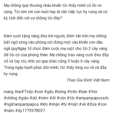
Mẹ chồng quá thương cháu khiến tôi thấy mình có lỗi vô
cùng. Tôi nên xin con nuôi hay là vẫn tiếp tục hy vọng sẽ có
kỳ tích đến với vợ chồng tôi đây?
Đám cưới tặng vàng đeo kín người, đêm tân hôn mẹ chồng
bất ngờ xông vào phòng nói đúng một câu khiến con dâu
ngã quỵ
Ngày tổ chức đám cưới, mẹ ruột cho tôi 2 cây vàng
để tôi có của phòng thân. Mẹ chồng trao vàng cưới đeo đầy
cổ và tay tôi, nhìn sơ qua chắc cũng 5 hoặc 6 cây vàng.
Trong ngày hạnh phúc đời mình, tôi thấy lòng vui vẻ và đầy
hy vọng.
Theo Gia Đình Việt Nam
mang thai#Thấy #con #gấu #bông #trên #bàn #thờ
#chồng #giận #dữ #ném #đi #còn #tôi #ampampapossốc
#ngấtampampapos #khi #nhận #bí #mật #về #đứa #con
#năm #ấy1775978037