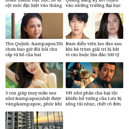
cột mốc đặc biệt vào tháng
vào những trường đại học
11
nào?
Thu Quỳnh: &amp;apos;Tôi
Nam diễn viên lao đao sau
chưa bao giờ đòi hỏi chu
khi bà trùm giải trí bị bắt
cấp từ bố của hai
vì cáo buộc lừa đảo 500 tỷ
con&amp;apos;
đồng
3 con giáp may mắn sau
Vết nhơ phản cha hại tộc
như &amp;apos;nhặt được
khiến hổ tướng của Lưu Bị
vàng&amp;apos;, phúc khí
sống tủi nhục, chết cô đơn
tràn đầy, dễ giàu sụ chỉ sau
một đêm sau ngày 6/8/2026