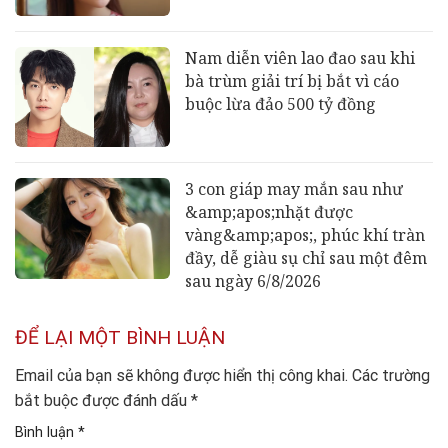
Nam diễn viên lao đao sau khi
bà trùm giải trí bị bắt vì cáo
buộc lừa đảo 500 tỷ đồng
3 con giáp may mắn sau như
&amp;apos;nhặt được
vàng&amp;apos;, phúc khí tràn
đầy, dễ giàu sụ chỉ sau một đêm
sau ngày 6/8/2026
ĐỂ LẠI MỘT BÌNH LUẬN
Email của bạn sẽ không được hiển thị công khai.
Các trường
bắt buộc được đánh dấu
*
Bình luận
*