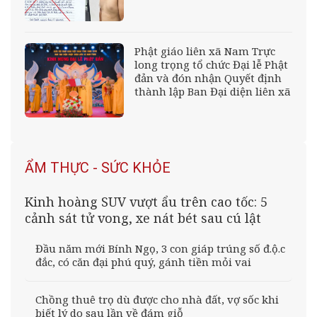
Phật giáo liên xã Nam Trực
long trọng tổ chức Đại lễ Phật
đản và đón nhận Quyết định
thành lập Ban Đại diện liên xã
ẨM THỰC - SỨC KHỎE
Kinh hoàng SUV vượt ẩu trên cao tốc: 5
cảnh sát tử vong, xe nát bét sau cú lật
Đầu năm mới Bính Ngọ, 3 con giáp trúng số đ.ộ.c
đắc, có căn đại phú quý, gánh tiền mỏi vai
Chồng thuê trọ dù được cho nhà đất, vợ sốc khi
biết lý do sau lần về đám giỗ