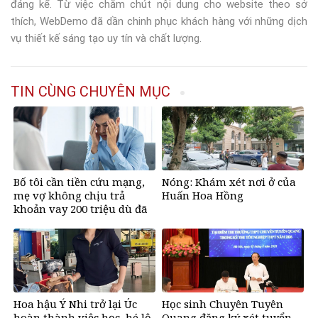
đáng kể. Từ việc chăm chút nội dung cho website theo sở
thích, WebDemo đã dần chinh phục khách hàng với những dịch
vụ thiết kế sáng tạo uy tín và chất lượng.
TIN CÙNG CHUYÊN MỤC
Bố tôi cần tiền cứu mạng,
Nóng: Khám xét nơi ở của
mẹ vợ không chịu trả
Huấn Hoa Hồng
khoản vay 200 triệu dù đã
bán đất
Hoa hậu Ý Nhi trở lại Úc
Học sinh Chuyên Tuyên
hoàn thành việc học, hé lộ
Quang đăng ký xét tuyển