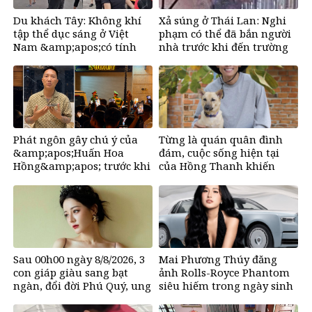
Du khách Tây: Không khí
Xả súng ở Thái Lan: Nghi
tập thể dục sáng ở Việt
phạm có thể đã bắn người
Nam &amp;apos;có tính
nhà trước khi đến trường
gây nghiện rất
cao&amp;apos;
Phát ngôn gây chú ý của
Từng là quán quân đình
&amp;apos;Huấn Hoa
đám, cuộc sống hiện tại
Hồng&amp;apos; trước khi
của Hồng Thanh khiến
tuyên bố tạm dừng mạng
nhiều người bất ngờ
xã hội
Sau 00h00 ngày 8/8/2026, 3
Mai Phương Thúy đăng
con giáp giàu sang bạt
ảnh Rolls-Royce Phantom
ngàn, đổi đời Phú Quý, ung
siêu hiếm trong ngày sinh
dung có của đầy nhà, ngày
nhật, chỉ có 10 chiếc trên
càng hưng thịnh sung túc
thế giới, giá gần 68 tỷ đồng