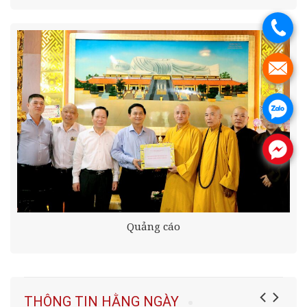
.
.
.
.
Quảng cáo
THÔNG TIN HẰNG NGÀY