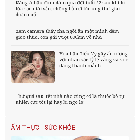
Nàng Á hậu đình đám qua đời tuổi 52 sau khi bị
lừa sạch tài sản, chồng bỏ rơi lúc ung thư giai
đoạn cuối
Xem camera thấy cha ngồi ăn một mình đêm
giao thừa, con gái vượt 800km về nhà
Hoa hậu Tiểu Vy gây ấn tượng
với nhan sắc tỷ lệ vàng và vóc
dáng thanh mảnh
Thứ quả sau Tết nhà nào cũng có là thuốc bổ tự
nhiên cực tốt lại hay bị ngõ lơ
ẨM THỰC - SỨC KHỎE