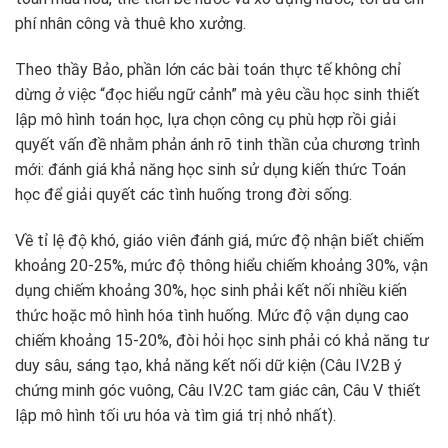
phí nhân công và thuê kho xưởng.
Theo thầy Bảo, phần lớn các bài toán thực tế không chỉ
dừng ở việc “đọc hiểu ngữ cảnh” mà yêu cầu học sinh thiết
lập mô hình toán học, lựa chọn công cụ phù hợp rồi giải
quyết vấn đề nhằm phản ánh rõ tinh thần của chương trình
mới: đánh giá khả năng học sinh sử dụng kiến thức Toán
học để giải quyết các tình huống trong đời sống.
Về tỉ lệ độ khó, giáo viên đánh giá, mức độ nhận biết chiếm
khoảng 20-25%, mức độ thông hiểu chiếm khoảng 30%, vận
dụng chiếm khoảng 30%, học sinh phải kết nối nhiều kiến
thức hoặc mô hình hóa tình huống. Mức độ vận dụng cao
chiếm khoảng 15-20%, đòi hỏi học sinh phải có khả năng tư
duy sâu, sáng tạo, khả năng kết nối dữ kiện (Câu IV.2B ý
chứng minh góc vuông, Câu IV.2C tam giác cân, Câu V thiết
lập mô hình tối ưu hóa và tìm giá trị nhỏ nhất).