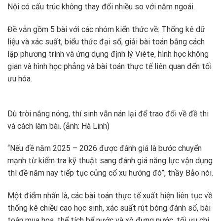
Nội có cấu trúc không thay đổi nhiều so với năm ngoái.
Đề vẫn gồm 5 bài với các nhóm kiến thức về: Thống kê dữ
liệu và xác suất, biểu thức đại số, giải bài toán bằng cách
lập phương trình và ứng dụng định lý Viète, hình học không
gian và hình học phẳng và bài toán thực tế liên quan đến tối
ưu hóa.
Dù trời nắng nóng, thí sinh vẫn nán lại để trao đổi về đề thi
và cách làm bài. (ảnh: Hà Linh)
“Nếu đề năm 2025 – 2026 được đánh giá là bước chuyển
mạnh từ kiểm tra kỹ thuật sang đánh giá năng lực vận dụng
thì đề năm nay tiếp tục củng cố xu hướng đó”, thầy Bảo nói.
Một điểm nhấn là, các bài toán thực tế xuất hiện liên tục về
thống kê chiều cao học sinh, xác suất rút bóng đánh số, bài
toán mua hoa, thể tích bể nước và xô đựng nước, tối ưu chi