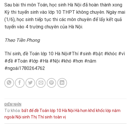
Sau bài thi môn Toán, học sinh Hà Nội đã hoàn thành xong
Kỳ thi tuyển sinh vào lớp 10 THPT không chuyên. Ngày mai
(1/6), học sinh tiếp tục thi các môn chuyên để lấy kết quả
tuyển vào 4 trường chuyên của Hà Nội.
Theo Tiền Phong
Thí sinh, đề Toán lớp 10 Hà Nội#Thí #sinh #bật #khóc #vì
#đề #Toán #lớp #Hà #Nội #khó #hơn #năm
#ngoái1780264762
ĐIỂM NHÌN
Từ khóa:
bất
để
đề Toán lớp 10 Hà Nội
Hà
hơn
khổ
khốc
lớp
năm
ngoài
Nội
sinh
Thị
Thí sinh
toàn
vị