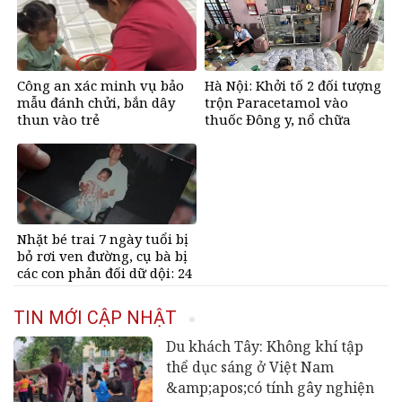
Công an xác minh vụ bảo
Hà Nội: Khởi tố 2 đối tượng
mẫu đánh chửi, bắn dây
trộn Paracetamol vào
thun vào trẻ
thuốc Đông y, nổ chữa
bách bệnh
Nhặt bé trai 7 ngày tuổi bị
bỏ rơi ven đường, cụ bà bị
các con phản đối dữ dội: 24
năm sau nhận lại điều xúc
động
TIN MỚI CẬP NHẬT
Du khách Tây: Không khí tập
thể dục sáng ở Việt Nam
&amp;apos;có tính gây nghiện