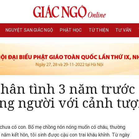
NGUYỆT SAN GIÁC NGỘ
PHẬT HỌC
TỪ THIỆN
TƯ VẤN
nhân tình 3 năm trước 
ếng người với cảnh tư
ẫn chưa có con. Bố mẹ chồng nôn nóng muốn có cháu, thường
 năm kết hôn, tôi sinh được cậu con trai kháu khỉnh. Từ ngày