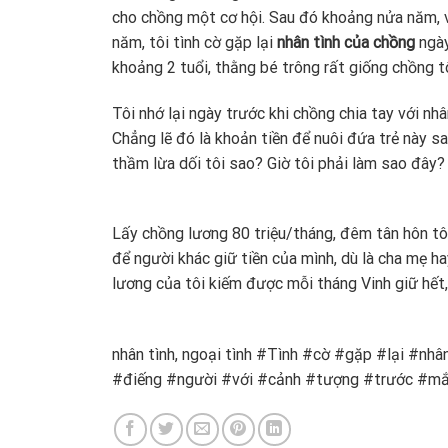
cho chồng một cơ hội. Sau đó khoảng nửa năm, v
năm, tôi tình cờ gặp lại
nhân tình của chồng
ngày
khoảng 2 tuổi, thằng bé trông rất giống chồng tô
Tôi nhớ lại ngày trước khi chồng chia tay với nh
Chẳng lẽ đó là khoản tiền để nuôi đứa trẻ này s
thầm lừa dối tôi sao? Giờ tôi phải làm sao đây?
Lấy chồng lương 80 triệu/tháng, đêm tân hôn t
để người khác giữ tiền của mình, dù là cha mẹ h
lương của tôi kiếm được mỗi tháng Vinh giữ hết,
nhân tình, ngoại tình #Tình #cờ #gặp #lại #n
#điếng #người #với #cảnh #tượng #trước #