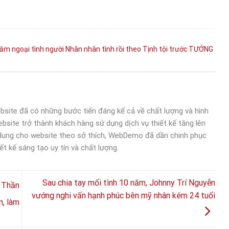
năm
ngoại tình
người
Nhân
nhân tình
rồi
theo
Tịnh
tội
trước
TƯỞNG
bsite đã có những bước tiến đáng kể cả về chất lượng và hình
bsite trở thành khách hàng sử dụng dịch vụ thiết kế tăng lên
 dung cho website theo sở thích, WebDemo đã dần chinh phục
ết kế sáng tạo uy tín và chất lượng.
Sau chia tay mối tình 10 năm, Johnny Trí Nguyễn
 Thần
vướng nghi vấn hạnh phúc bên mỹ nhân kém 24 tuổi
n, làm