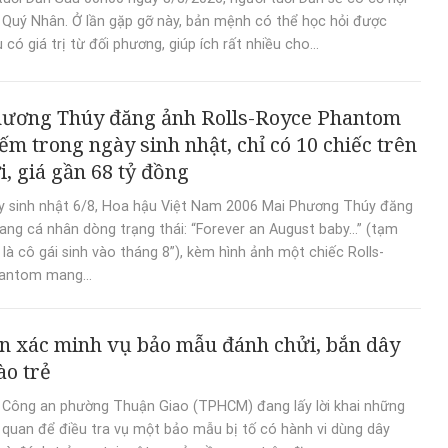
Quý Nhân. Ở lần gặp gỡ này, bản mệnh có thể học hỏi được
 có giá trị từ đối phương, giúp ích rất nhiều cho...
ương Thúy đăng ảnh Rolls-Royce Phantom
iếm trong ngày sinh nhật, chỉ có 10 chiếc trên
i, giá gần 68 tỷ đồng
y sinh nhật 6/8, Hoa hậu Việt Nam 2006 Mai Phương Thúy đăng
trang cá nhân dòng trạng thái: “Forever an August baby…” (tạm
i là cô gái sinh vào tháng 8”), kèm hình ảnh một chiếc Rolls-
antom mang...
n xác minh vụ bảo mẫu đánh chửi, bắn dây
ào trẻ
 Công an phường Thuận Giao (TPHCM) đang lấy lời khai những
n quan để điều tra vụ một bảo mẫu bị tố có hành vi dùng dây