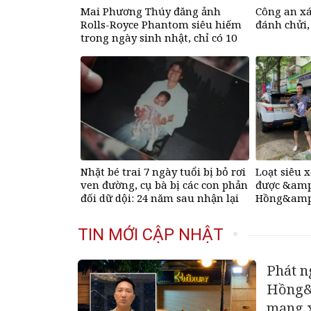
Mai Phương Thúy đăng ảnh
Công an x
Rolls-Royce Phantom siêu hiếm
đánh chửi,
trong ngày sinh nhật, chỉ có 10
chiếc trên thế giới, giá gần 68 tỷ
đồng
Nhặt bé trai 7 ngày tuổi bị bỏ rơi
Loạt siêu x
ven đường, cụ bà bị các con phản
được &amp
đối dữ dội: 24 năm sau nhận lại
Hồng&amp;
điều xúc động
mạng
TIN MỚI CẬP NHẬT
Phát n
Hồng&a
mạng x