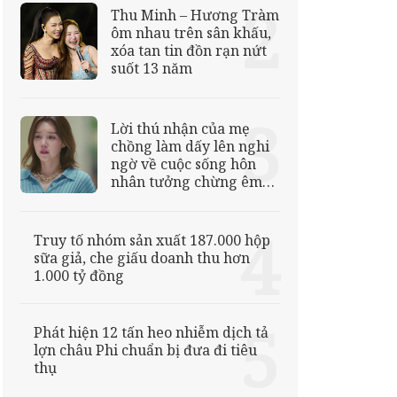
Thu Minh – Hương Tràm
ôm nhau trên sân khấu,
xóa tan tin đồn rạn nứt
suốt 13 năm
Lời thú nhận của mẹ
chồng làm dấy lên nghi
ngờ về cuộc sống hôn
nhân tưởng chừng êm
ấm
Truy tố nhóm sản xuất 187.000 hộp
sữa giả, che giấu doanh thu hơn
1.000 tỷ đồng
Phát hiện 12 tấn heo nhiễm dịch tả
lợn châu Phi chuẩn bị đưa đi tiêu
thụ