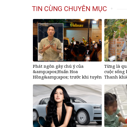
TIN CÙNG CHUYÊN MỤC
Phát ngôn gây chú ý của
Từng là q
&amp;apos;Huấn Hoa
cuộc sống 
Hồng&amp;apos; trước khi tuyên
Thanh khiế
bố tạm dừng mạng xã hội
ngờ