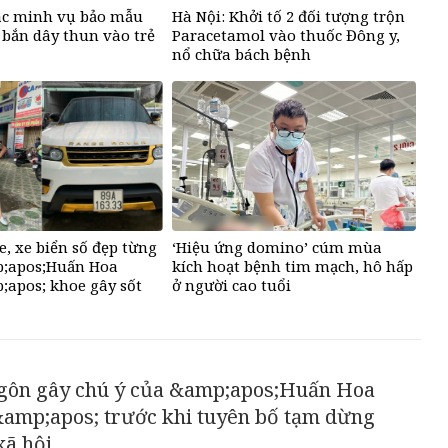
ác minh vụ bảo mẫu
Hà Nội: Khởi tố 2 đối tượng trộn
 bắn dây thun vào trẻ
Paracetamol vào thuốc Đông y,
nổ chữa bách bệnh
e, xe biển số đẹp từng
‘Hiệu ứng domino’ cúm mùa
;apos;Huấn Hoa
kích hoạt bệnh tim mạch, hô hấp
apos; khoe gây sốt
ở người cao tuổi
gôn gây chú ý của &amp;apos;Huấn Hoa
mp;apos; trước khi tuyên bố tạm dừng
ã hội