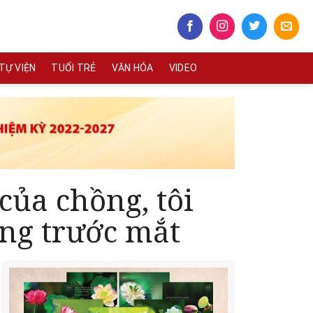
TỰ VIỆN
TUỔI TRẺ
VĂN HÓA
VIDEO
của chồng, tôi
ợng trước mắt