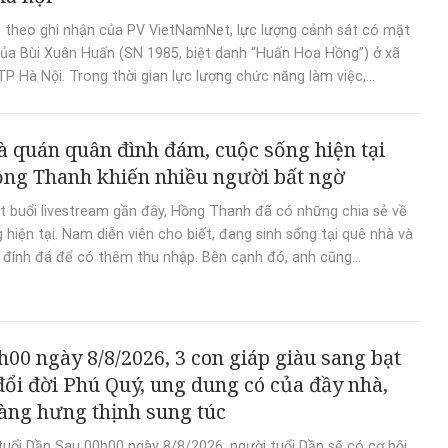
, theo ghi nhận của PV VietNamNet, lực lượng cảnh sát có mặt
 của Bùi Xuân Huấn (SN 1985, biệt danh “Huấn Hoa Hồng”) ở xã
TP Hà Nội. Trong thời gian lực lượng chức năng làm việc,...
à quán quân đình đám, cuộc sống hiện tại
ng Thanh khiến nhiều người bất ngờ
 buổi livestream gần đây, Hồng Thanh đã có những chia sẻ về
 hiện tại. Nam diễn viên cho biết, đang sinh sống tại quê nhà và
 đính đá để có thêm thu nhập. Bên cạnh đó, anh cũng...
h00 ngày 8/8/2026, 3 con giáp giàu sang bạt
đổi đời Phú Quý, ung dung có của đầy nhà,
àng hưng thịnh sung túc
tuổi Dần Sau 00h00 ngày 8/8/2026, người tuổi Dần sẽ có cơ hội