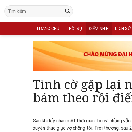
Skip
to
content
TRANG CHỦ
THỜI SỰ
ĐIỂM NHÌN
LỊCH SỬ
Tình cờ gặp lại 
bám theo rồi đi
Sau khi lấy nhau một thời gian, tôi và chồng v
xuyên thúc giục vợ chồng tôi. Trời thương, sau 2