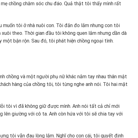
ố mẹ chồng chăm sóc chu đáo. Quả thật tôi thấy mình rất
u muốn tôi ở nhà nuôi con. Tôi đắn đo lắm nhưng con tôi
h xuôi theo. Thời gian đầu tôi không quen lắm nhưng dần dà
 một bận rộn. Sau đó, tôi phát hiện chồng ngoại tình.
ảnh chồng và một người phụ nữ khác nắm tay nhau thân mật
 khách hàng của chồng tôi, tôi từng nghe anh nói. Tôi hai mặt
lỗi tôi vì đã không giữ được mình. Anh nói tất cả chỉ mới
lên giường với cô ta. Anh còn hứa với tôi sẽ chia tay với
ưng tôi vẫn đau lòng lắm. Nghĩ cho con cái, tôi quyết định