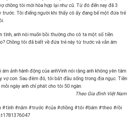
ợ chồng tôi mới hòa hợp lại như cũ. Từ đó đến nay đã 3
 trước. Tôi điếng người khi thấy cô ấy đang bế một đứa trẻ
i.
ân tình, anh nói muốn bồi thường cho cô ta một số tiền.
ao? Chồng tôi đã biết về đứa trẻ này từ trước và vẫn âm
ôi ám ảnh hành động của anh
Vinh nói rằng anh không yên tâm
ay vợ con. Sau đêm đó, tôi bắt đầu sống trong địa ngục. Tiền
 mỗi ngày anh chỉ phát cho tôi 50 ngàn.
Theo Gia đình Việt Nam
hân #tình #năm #trước #của #chồng #tôi #bám #theo #rồi
mắt1781376047