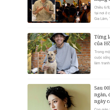
Chiều 6/8
tại nơi ở
Gia Lâm, 
Từng l
của Hồ
Trong một
cuộc sống
làm tranh
Sau 00
ngàn, 
ngày c
Con giáp 