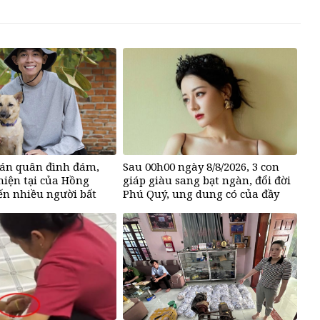
uán quân đình đám,
Sau 00h00 ngày 8/8/2026, 3 con
hiện tại của Hồng
giáp giàu sang bạt ngàn, đổi đời
n nhiều người bất
Phú Quý, ung dung có của đầy
nhà, ngày càng hưng thịnh sung
túc