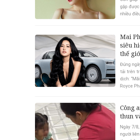
gặp được 
nhiều điều
Mai Ph
siêu h
thế giớ
Đúng ngà
tải trên 
dịch: “Mã
Royce Ph
Công a
thun v
Ngày 7/8,
người liê