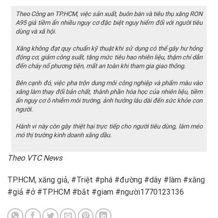
Theo Công an TP.HCM, việc sản xuất, buôn bán và tiêu thụ xăng RON
A95 giả tiềm ẩn nhiều nguy cơ đặc biệt nguy hiểm đối với người tiêu
dùng và xã hội.
Xăng không đạt quy chuẩn kỹ thuật khi sử dụng có thể gây hư hỏng
động cơ, giảm công suất, tăng mức tiêu hao nhiên liệu, thậm chí dẫn
đến cháy nổ phương tiện, mất an toàn khi tham gia giao thông.
Bên cạnh đó, việc pha trộn dung môi công nghiệp và phẩm màu vào
xăng làm thay đổi bản chất, thành phần hóa học của nhiên liệu, tiềm
ẩn nguy cơ ô nhiễm môi trường, ảnh hưởng lâu dài đến sức khỏe con
người.
Hành vi này còn gây thiệt hại trực tiếp cho người tiêu dùng, làm méo
mó thị trường kinh doanh xăng dầu.
Theo VTC News
TP.HCM, xăng giả, #Triệt #phá #đường #dây #làm #xăng
#giả #ở #TP.HCM #bắt #giam #người1770123136