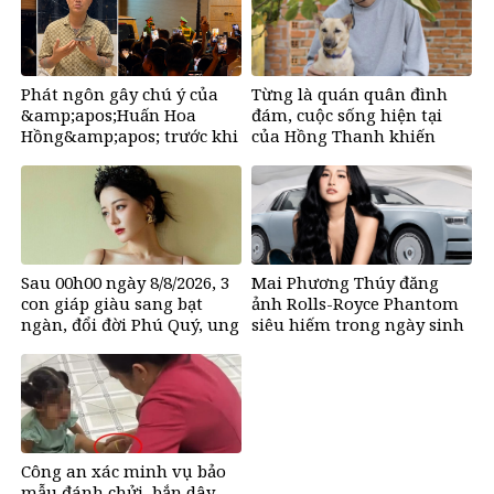
Phát ngôn gây chú ý của
Từng là quán quân đình
&amp;apos;Huấn Hoa
đám, cuộc sống hiện tại
Hồng&amp;apos; trước khi
của Hồng Thanh khiến
tuyên bố tạm dừng mạng
nhiều người bất ngờ
xã hội
Sau 00h00 ngày 8/8/2026, 3
Mai Phương Thúy đăng
con giáp giàu sang bạt
ảnh Rolls-Royce Phantom
ngàn, đổi đời Phú Quý, ung
siêu hiếm trong ngày sinh
dung có của đầy nhà, ngày
nhật, chỉ có 10 chiếc trên
càng hưng thịnh sung túc
thế giới, giá gần 68 tỷ đồng
Công an xác minh vụ bảo
mẫu đánh chửi, bắn dây