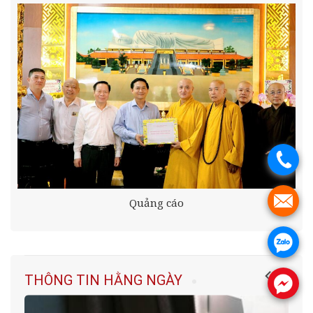
.
.
Quảng cáo
.
THÔNG TIN HẰNG NGÀY
.