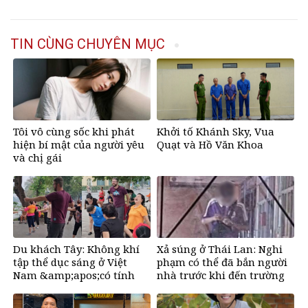
TIN CÙNG CHUYÊN MỤC
Tôi vô cùng sốc khi phát
Khởi tố Khánh Sky, Vua
hiện bí mật của người yêu
Quạt và Hồ Văn Khoa
và chị gái
Du khách Tây: Không khí
Xả súng ở Thái Lan: Nghi
tập thể dục sáng ở Việt
phạm có thể đã bắn người
Nam &amp;apos;có tính
nhà trước khi đến trường
gây nghiện rất
cao&amp;apos;