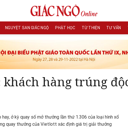
NGUYỆT SAN GIÁC NGỘ
PHẬT HỌC
TỪ THIỆN
TƯ VẤN
c khách hàng trúng độc
 hay, ở kỳ quay số mở thưởng lần thứ 1.306 của loại hình xổ
ng quay thưởng của Vietlott xác định giá trị giải thưởng