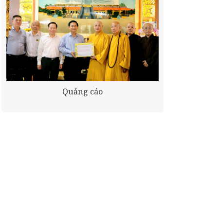
Quảng cáo