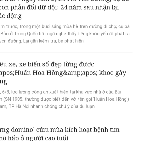
 con phản đối dữ dội: 24 năm sau nhận lại
úc động
m trước, trong một buổi sáng mùa hè trên đường đi chợ, cụ bà
Bảo ở Trung Quốc bất ngờ nghe thấy tiếng khóc yếu ớt phát ra
ven đường. Lại gần kiểm tra, bà phát hiện...
iêu xe, xe biển số đẹp từng được
apos;Huấn Hoa Hồng&amp;apos; khoe gây
ạng
, 6/8, lực lượng công an xuất hiện tại khu vực nhà ở của Bùi
 (SN 1985, thường được biết đến với tên gọi ‘Huấn Hoa Hồng’)
Lâm, TP Hà Nội nhanh chóng chú ý của dư luận....
ứng domino’ cúm mùa kích hoạt bệnh tim
hô hấp ở người cao tuổi