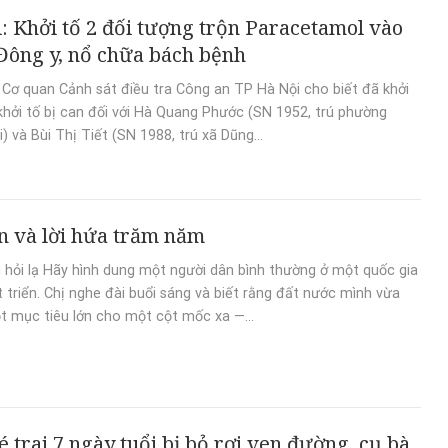
: Khởi tố 2 đối tượng trộn Paracetamol vào
Đông y, nổ chữa bách bệnh
 Cơ quan Cảnh sát điều tra Công an TP Hà Nội cho biết đã khởi
 khởi tố bị can đối với Hà Quang Phước (SN 1952, trú phường
) và Bùi Thị Tiết (SN 1988, trú xã Dũng...
n và lời hứa trăm năm
u hỏi lạ Hãy hình dung một người dân bình thường ở một quốc gia
 triển. Chị nghe đài buổi sáng và biết rằng đất nước mình vừa
t mục tiêu lớn cho một cột mốc xa —...
é trai 7 ngày tuổi bị bỏ rơi ven đường, cụ bà