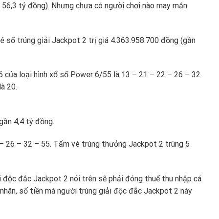
 56,3 tỷ đồng). Nhưng chưa có người chơi nào may mắn
vé số trúng giải Jackpot 2 trị giá 4.363.958.700 đồng (gần
 của loại hình xổ số Power 6/55 là 13 – 21 – 22 – 26 – 32
à 20.
gần 4,4 tỷ đồng.
 – 26 – 32 – 55. Tấm vé trúng thưởng Jackpot 2 trùng 5
i độc đắc Jackpot 2 nói trên sẽ phải đóng thuế thu nhập cá
 nhân, số tiền mà người trúng giải độc đắc Jackpot 2 này