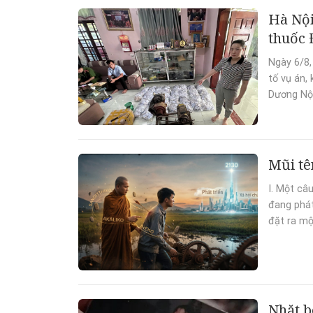
Hà Nội
thuốc 
Ngày 6/8,
tố vụ án,
Dương Nội
Mũi tê
I. Một câ
đang phát
đặt ra mộ
Nhặt b