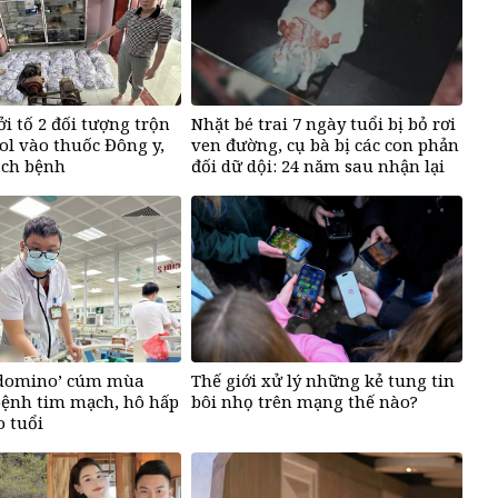
ởi tố 2 đối tượng trộn
Nhặt bé trai 7 ngày tuổi bị bỏ rơi
l vào thuốc Đông y,
ven đường, cụ bà bị các con phản
ách bệnh
đối dữ dội: 24 năm sau nhận lại
điều xúc động
 domino’ cúm mùa
Thế giới xử lý những kẻ tung tin
bệnh tim mạch, hô hấp
bôi nhọ trên mạng thế nào?
o tuổi