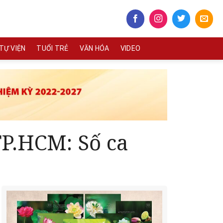
TỰ VIỆN
TUỔI TRẺ
VĂN HÓA
VIDEO
TP.HCM: Số ca