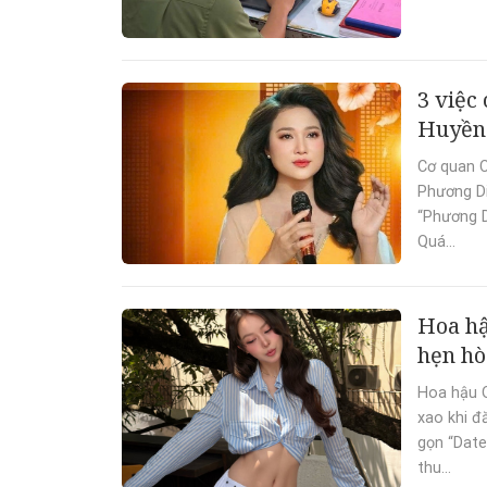
3 việc
Huyền 
Cơ quan C
Phương Di
“Phương D
Quá...
Hoa hậ
hẹn hò
Hoa hậu 
xao khi đ
gọn “Date
thu...