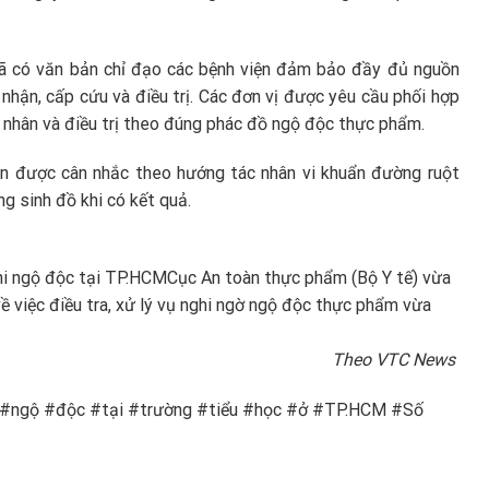
đã có văn bản chỉ đạo các bệnh viện đảm bảo đầy đủ nguồn
 nhận, cấp cứu và điều trị. Các đơn vị được yêu cầu phối hợp
n nhân và điều trị theo đúng phác đồ ngộ độc thực phẩm.
cần được cân nhắc theo hướng tác nhân vi khuẩn đường ruột
g sinh đồ khi có kết quả.
ghi ngộ độc tại TP.HCM
Cục An toàn thực phẩm (Bộ Y tế) vừa
 việc điều tra, xử lý vụ nghi ngờ ngộ độc thực phẩm vừa
Theo VTC News
hi #ngộ #độc #tại #trường #tiểu #học #ở #TP.HCM #Số