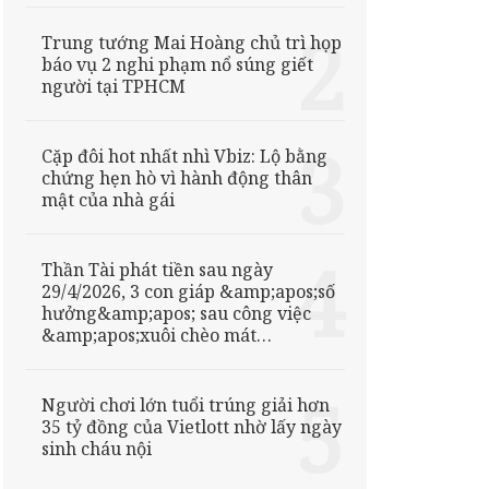
“Thắp sáng tri ân mùa
Vu lan”
Trung tướng Mai Hoàng chủ trì họp
báo vụ 2 nghi phạm nổ súng giết
người tại TPHCM
Cặp đôi hot nhất nhì Vbiz: Lộ bằng
chứng hẹn hò vì hành động thân
mật của nhà gái
Thần Tài phát tiền sau ngày
29/4/2026, 3 con giáp &amp;apos;số
hưởng&amp;apos; sau công việc
&amp;apos;xuôi chèo mát
mái&amp;apos;, tiền tài
&amp;apos;thu về như
nước&amp;apos;, tình duyên viên
Người chơi lớn tuổi trúng giải hơn
mãn
35 tỷ đồng của Vietlott nhờ lấy ngày
sinh cháu nội