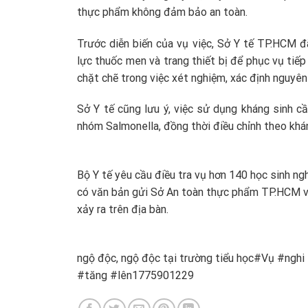
thực phẩm không đảm bảo an toàn.
Trước diễn biến của vụ việc, Sở Y tế TP.HCM 
lực thuốc men và trang thiết bị để phục vụ tiếp
chặt chẽ trong việc xét nghiệm, xác định nguyê
Sở Y tế cũng lưu ý, việc sử dụng kháng sinh 
nhóm Salmonella, đồng thời điều chỉnh theo khán
Bộ Y tế yêu cầu điều tra vụ hơn 140 học sinh n
có văn bản gửi Sở An toàn thực phẩm TP.HCM về
xảy ra trên địa bàn.
ngộ độc, ngộ độc tại trường tiểu học#Vụ #ng
#tăng #lên1775901229