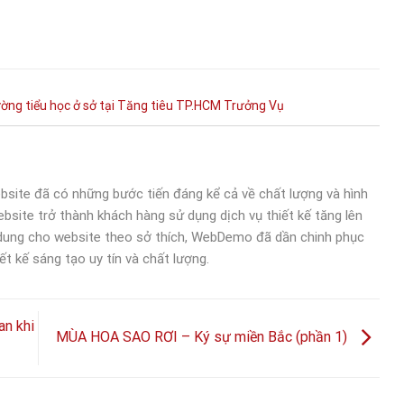
ường tiểu học
ở
sở
tại
Tăng
tiêu
TP.HCM
Trưởng
Vụ
bsite đã có những bước tiến đáng kể cả về chất lượng và hình
bsite trở thành khách hàng sử dụng dịch vụ thiết kế tăng lên
 dung cho website theo sở thích, WebDemo đã dần chinh phục
ết kế sáng tạo uy tín và chất lượng.
an khi
MÙA HOA SAO RƠI – Ký sự miền Bắc (phần 1)