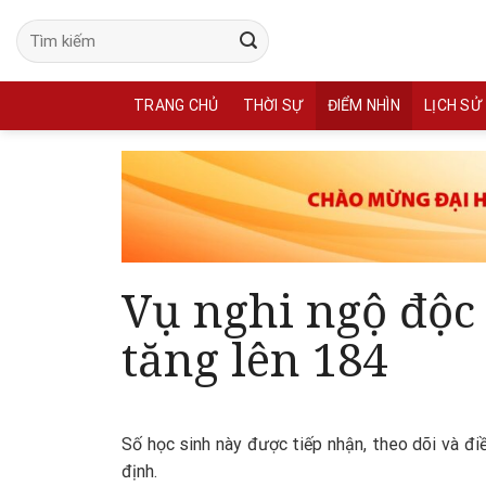
Skip
to
content
TRANG CHỦ
THỜI SỰ
ĐIỂM NHÌN
LỊCH SỬ
Vụ nghi ngộ độc 
tăng lên 184
Số học sinh này được tiếp nhận, theo dõi và điề
định.