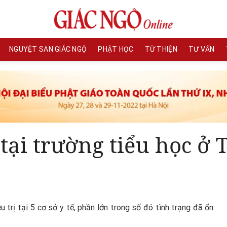
NGUYỆT SAN GIÁC NGỘ
PHẬT HỌC
TỪ THIỆN
TƯ VẤN
tại trường tiểu học ở 
u trị tại 5 cơ sở y tế, phần lớn trong số đó tình trạng đã ổn