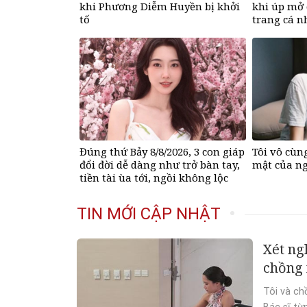
khi Phương Diễm Huyền bị khởi
khi úp mở 
tố
trang cá 
Đúng thứ Bảy 8/8/2026, 3 con giáp
Tôi vô cùng
đổi đời dễ dàng như trở bàn tay,
mật của ng
tiền tài ùa tới, ngồi không lộc
cũng đến
TIN MỚI CẬP NHẬT
Xét ng
chồng 
Tôi và ch