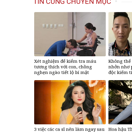
TIN CÙNG CHUYÊN MỤC
Xét nghiệm để kiểm tra máu
Không thể 
tương thích với con, chồng
nhởn nhơ p
nghẹn ngào tiết lộ bí mật
độc kiếm t
3 việc các ca sĩ nên làm ngay sau
Hoa hậu T