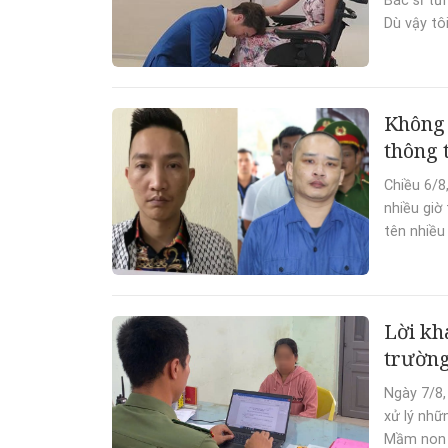
Bác sĩ từ
Dù vậy tôi
Không 
thông 
Chiều 6/8
nhiều giờ
tên nhiều 
Lời kh
trườn
Ngày 7/8,
xử lý nhữ
Mầm non L