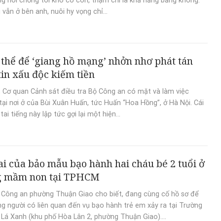
ng nói chồng tôi khó có con, thậm chí là khả năng bằng không.
 vẫn ở bên anh, nuôi hy vọng chỉ...
thể để ‘giang hồ mạng’ nhởn nhơ phát tán
tin xấu độc kiếm tiền
, Cơ quan Cảnh sát điều tra Bộ Công an có mặt và làm việc
 tại nơi ở của Bùi Xuân Huấn, tức Huấn “Hoa Hồng”, ở Hà Nội. Cái
tai tiếng này lập tức gợi lại một hiện...
ai của bảo mẫu bạo hành hai cháu bé 2 tuổi ở
g mầm non tại TPHCM
 Công an phường Thuận Giao cho biết, đang cùng cố hồ sơ để
ng người có liên quan đến vụ bạo hành trẻ em xảy ra tại Trường
á Xanh (khu phố Hòa Lân 2, phường Thuận Giao)....