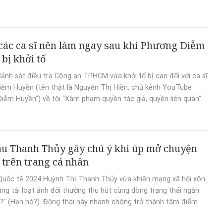
 các ca sĩ nên làm ngay sau khi Phương Diễm
bị khởi tố
ảnh sát điều tra Công an TPHCM vừa khởi tố bị can đối với ca sĩ
ễm Huyền (tên thật là Nguyễn Thị Hiền, chủ kênh YouTube
iễm Huyền”) về tội “Xâm phạm quyền tác giả, quyền liên quan”.
u Thanh Thủy gây chú ý khi úp mở chuyện
 trên trang cá nhân
Quốc tế 2024 Huỳnh Thị Thanh Thủy vừa khiến mạng xã hội xôn
ăng tải loạt ảnh đời thường thu hút cùng dòng trạng thái ngắn
?” (Hẹn hò?). Động thái này nhanh chóng trở thành tâm điểm