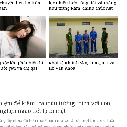
chuyện hẹn hò trên
lộc nhiều hơn sông, tài vận sáng
nhân
như trăng Rằm, chính thức hết
khổ
 sốc khi phát hiện bí
Khởi tố Khánh Sky, Vua Quạt và
ười yêu và chị gái
Hồ Văn Khoa
hiệm để kiểm tra máu tương thích với con,
nghẹn ngào tiết lộ bí mật
ồng lấy nhau đã hơn mười năm mới có được một bé trai 6 tuổi.