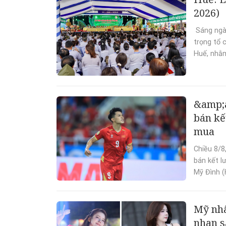
2026)
Sáng ngà
trọng tổ 
Huế, nhằm
&amp;
bán kế
mua
Chiều 8/8
bán kết l
Mỹ Đình (H
Mỹ nhâ
nhan s