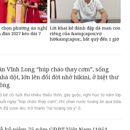
 chọn phương án nghỉ
Lời khai kẻ đánh đập dã man con
 đán 2027 kéo dài 7
riêng của &amp;apos;vợ
hờ&amp;apos;, bắt quỳ đến 1 giờ
sáng
n Vĩnh Long “húp cháo thay cơm”, sống
hà dột, lớn lên đổi đời nhờ bikini, ở biệt thư
đồng
 bé có tuổi thơ nhiều thiếu thốn, gầy guộc, nghỉ học từ năm lớp
huỗi ngày “húp cháo thay cơm”, chỉ chan nước tương ăn qua bữa,
 đã vươn lên, trở thành “nữ hoàng nội y” ở...
ễ kỷ niệm 75 năm GĐPT Việt Nam (1951 –