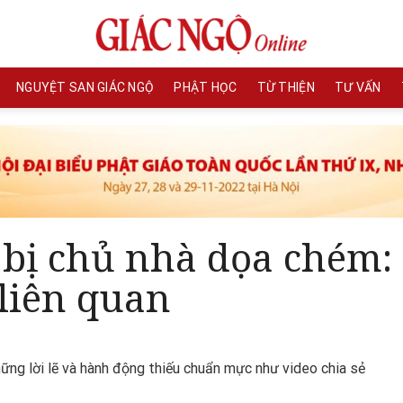
NGUYỆT SAN GIÁC NGỘ
PHẬT HỌC
TỪ THIỆN
TƯ VẤN
 bị chủ nhà dọa chém:
 liên quan
ững lời lẽ và hành động thiếu chuẩn mực như video chia sẻ