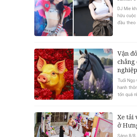
DJ Mie kh
hữu cuộc 
đầu theo 
Vận đỏ
chẳng 
nghiệp
Tuổi Ngọ 
hanh thôn
tốn quá n
Xe tải
ở Hưng
Sáng 8/8,