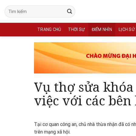
Skip
to
content
TRANG CHỦ
THỜI SỰ
ĐIỂM NHÌN
LỊCH SỬ
Vụ thợ sửa khóa
việc với các bên
Tại cơ quan công an, chủ nhà thừa nhận đã có nh
trên mạng xã hội.