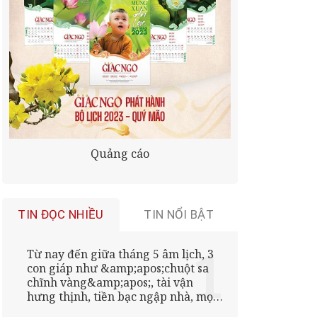
Quảng cáo
TIN ĐỌC NHIỀU
TIN NỔI BẬT
Từ nay đến giữa tháng 5 âm lịch, 3
con giáp như &amp;apos;chuột sa
chĩnh vàng&amp;apos;, tài vận
hưng thịnh, tiền bạc ngập nhà, mọi
điều thuận lợi