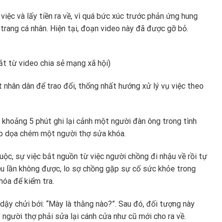
việc và lấy tiền ra về, vì quá bức xúc trước phản ứng hung
trang cá nhân. Hiện tại, đoạn video này đã được gỡ bỏ.
t từ video chia sẻ mạng xã hội)
 nhân dân để trao đổi, thống nhất hướng xử lý vụ việc theo
 khoảng 5 phút ghi lại cảnh một người đàn ông trong tình
dao dọa chém một người thợ sửa khóa.
uộc, sự việc bắt nguồn từ việc người chồng đi nhậu về rồi tự
ều lần không được, lo sợ chồng gặp sự cố sức khỏe trong
hóa để kiểm tra.
dậy chửi bới: “Mày là thằng nào?”. Sau đó, đối tượng này
gười thợ phải sửa lại cánh cửa như cũ mới cho ra về.