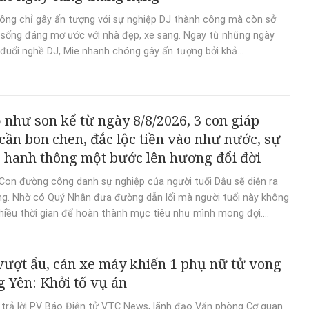
ông chỉ gây ấn tượng với sự nghiệp DJ thành công mà còn sở
sống đáng mơ ước với nhà đẹp, xe sang. Ngay từ những ngày
đuổi nghề DJ, Mie nhanh chóng gây ấn tượng bởi khả...
 như son kể từ ngày 8/8/2026, 3 con giáp
cần bon chen, đắc lộc tiền vào như nước, sự
 hanh thông một bước lên hương đổi đời
Con đường công danh sự nghiệp của người tuổi Dậu sẽ diễn ra
g. Nhờ có Quý Nhân đưa đường dẫn lối mà người tuổi này không
hiều thời gian để hoàn thành mục tiêu như mình mong đợi....
 vượt ẩu, cán xe máy khiến 1 phụ nữ tử vong
 Yên: Khởi tố vụ án
 trả lời PV Báo Điện tử VTC News, lãnh đạo Văn phòng Cơ quan