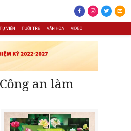
TỰ VIỆN
TUỔI TRẺ
VĂN HÓA
VIDEO
 Công an làm