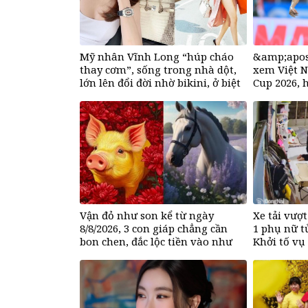
Mỹ nhân Vĩnh Long “húp cháo
&amp;apos
thay cơm”, sống trong nhà dột,
xem Việt 
lớn lên đổi đời nhờ bikini, ở biệt
Cup 2026, 
thư 50 tỷ đồng
mua
Vận đỏ như son kể từ ngày
Xe tải vượ
8/8/2026, 3 con giáp chẳng cần
1 phụ nữ t
bon chen, đắc lộc tiền vào như
Khởi tố vụ
nước, sự nghiệp hanh thông một
bước lên hương đổi đời