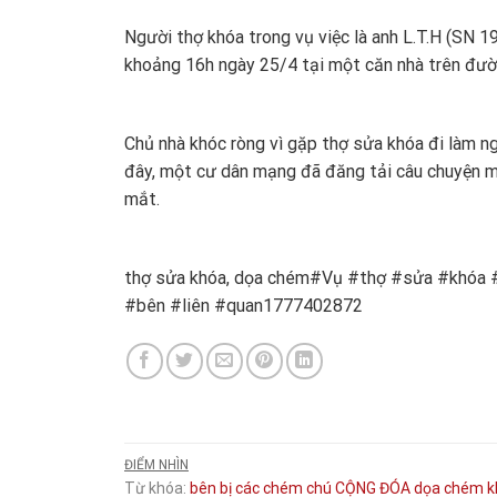
Người thợ khóa trong vụ việc là anh L.T.H (SN 1
khoảng 16h ngày 25/4 tại một căn nhà trên đư
Chủ nhà khóc ròng vì gặp thợ sửa khóa đi làm 
đây, một cư dân mạng đã đăng tải câu chuyện m
mắt.
thợ sửa khóa, dọa chém#Vụ #thợ #sửa #khóa 
#bên #liên #quan1777402872
ĐIỂM NHÌN
Từ khóa:
bên
bị
các
chém
chú
CỘNG
ĐÓA
dọa chém
k