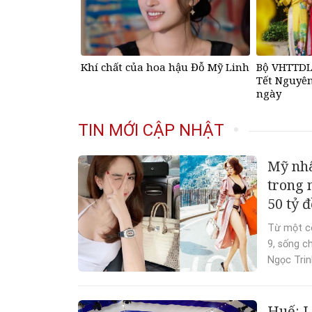
Khí chất của hoa hậu Đỗ Mỹ Linh
Bộ VHTTDL
Tết Nguyên
ngày
TIN MỚI CẬP NHẬT
Mỹ nhâ
trong n
50 tỷ 
Từ một cô
9, sống c
Ngọc Trinh
Huế: L