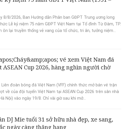
y 8/8/2026, Ban Hướng dẫn Phân ban GĐPT Trung ương long
chức Lễ kỷ niệm 75 năm GĐPT Việt Nam tại Tổ đình Từ Đàm, TP.
 ôn lại truyền thống vẻ vang của tổ chức, tri ân, tưởng niệm...
apos;Cháy&amp;apos; vé xem Việt Nam đá
t ASEAN Cup 2026, hàng nghìn người chờ
, Liên đoàn bóng đá Việt Nam (VFF) chính thức mở bán vé trận
ượt về của đội tuyển Việt Nam tại ASEAN Cup 2026 trên sân nhà
à Nội) vào ngày 19/8. Chỉ vài giờ sau khi mở...
n DJ Mie tuổi 31 sở hữu nhà đẹp, xe sang,
ắc ngày càng thăng hạng