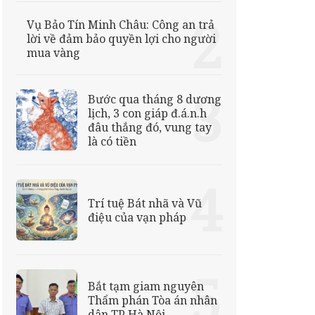
Vụ Bảo Tín Minh Châu: Công an trả
lời về đảm bảo quyền lợi cho người
mua vàng
Bước qua tháng 8 dương
lịch, 3 con giáp đ.á.n.h
đâu thắng đó, vung tay
là có tiền
Trí tuệ Bát nhã và Vũ
điệu của vạn pháp
Bắt tạm giam nguyên
Thẩm phán Tòa án nhân
dân TP Hà Nội