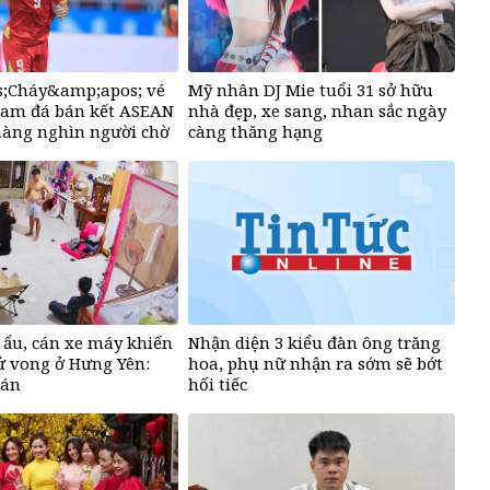
;Cháy&amp;apos; vé
Mỹ nhân DJ Mie tuổi 31 sở hữu
Nam đá bán kết ASEAN
nhà đẹp, xe sang, nhan sắc ngày
hàng nghìn người chờ
càng thăng hạng
t ẩu, cán xe máy khiến
Nhận diện 3 kiểu đàn ông trăng
ử vong ở Hưng Yên:
hoa, phụ nữ nhận ra sớm sẽ bớt
 án
hối tiếc