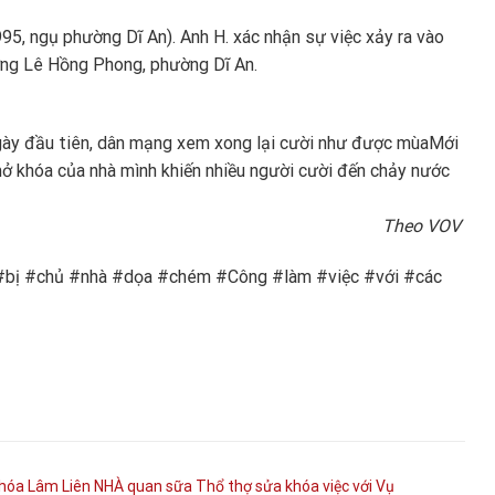
995, ngụ phường Dĩ An). Anh H. xác nhận sự việc xảy ra vào
ờng Lê Hồng Phong, phường Dĩ An.
ngày đầu tiên, dân mạng xem xong lại cười như được mùa
Mới
ở khóa của nhà mình khiến nhiều người cười đến chảy nước
Theo VOV
#bị #chủ #nhà #dọa #chém #Công #làm #việc #với #các
hóa
Lâm
Liên
NHÀ
quan
sữa
Thổ
thợ sửa khóa
việc
với
Vụ