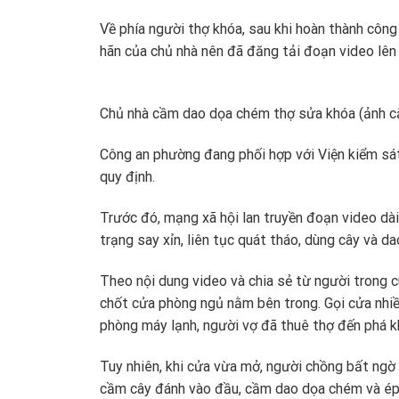
Về phía người thợ khóa, sau khi hoàn thành công 
hãn của chủ nhà nên đã đăng tải đoạn video lên 
Chủ nhà cầm dao dọa chém thợ sửa khóa (ảnh cắ
Công an phường đang phối hợp với Viện kiểm sát
quy định.
Trước đó, mạng xã hội lan truyền đoạn video dài
trạng say xỉn, liên tục quát tháo, dùng cây và 
Theo nội dung video và chia sẻ từ người trong c
chốt cửa phòng ngủ nằm bên trong. Gọi cửa nhi
phòng máy lạnh, người vợ đã thuê thợ đến phá k
Tuy nhiên, khi cửa vừa mở, người chồng bất ngờ 
cầm cây đánh vào đầu, cầm dao dọa chém và ép n