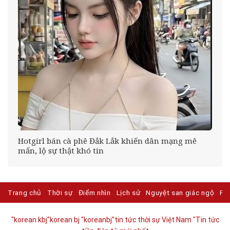
Hotgirl bán cà phê Đắk Lắk khiến dân mạng mê
mẩn, lộ sự thật khó tin
Trang chủ
Thời sự
Điểm nhìn
Lịch sử
Nguyệt san giác ngộ
Ph
"korean kbj​
"korean bj
"koreanbj​
"tin tức thời sự Việt Nam
"Tin tức