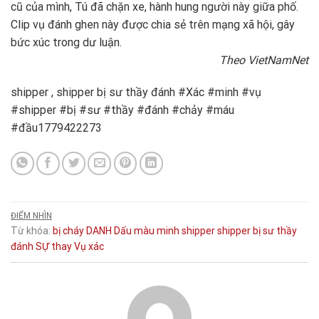
cũ của mình, Tú đã chặn xe, hành hung người này giữa phố.
Clip vụ đánh ghen này được chia sẻ trên mạng xã hội, gây
bức xúc trong dư luận.
Theo VietNamNet
shipper , shipper bị sư thầy đánh #Xác #minh #vụ
#shipper #bị #sư #thầy #đánh #chảy #máu
#đầu1779422273
ĐIỂM NHÌN
Từ khóa:
bị
cháy
DANH
Dấu
màu
minh
shipper
shipper bị sư thầy
đánh
SỰ
thay
Vụ
xác