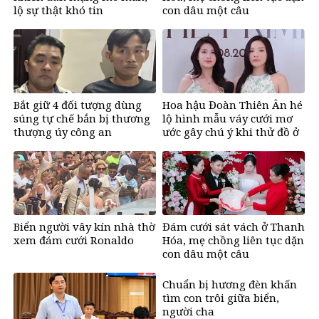
lộ sự thật khó tin
con dâu một câu
Bắt giữ 4 đối tượng dùng
Hoa hậu Đoàn Thiên Ân hé
súng tự chế bắn bị thương
lộ hình mẫu váy cưới mơ
thượng úy công an
ước gây chú ý khi thử đồ ở
tuổi 26
Biển người vây kín nhà thờ
Đám cưới sát vách ở Thanh
xem đám cưới Ronaldo
Hóa, mẹ chồng liên tục dặn
con dâu một câu
Chuẩn bị hương đèn khấn
tìm con trôi giữa biển,
người cha