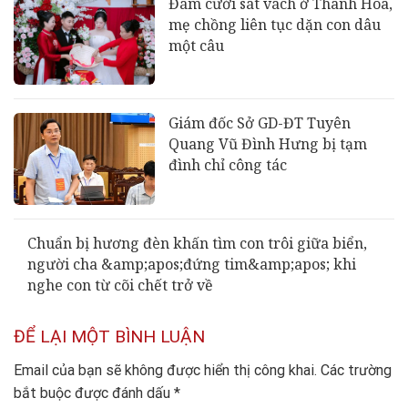
Đám cưới sát vách ở Thanh Hóa,
mẹ chồng liên tục dặn con dâu
một câu
Giám đốc Sở GD-ĐT Tuyên
Quang Vũ Đình Hưng bị tạm
đình chỉ công tác
Chuẩn bị hương đèn khấn tìm con trôi giữa biển,
người cha &amp;apos;đứng tim&amp;apos; khi
nghe con từ cõi chết trở về
ĐỂ LẠI MỘT BÌNH LUẬN
Email của bạn sẽ không được hiển thị công khai.
Các trường
bắt buộc được đánh dấu
*