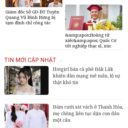
&amp;apos;đứng
tim&amp;apos; khi nghe
Giám đốc Sở GD-ĐT Tuyên
con từ cõi chết trở về
Quang Vũ Đình Hưng bị
tạm đình chỉ công tác
&amp;apos;Hoàng tử
xiếc&amp;apos; Quốc Cơ
tốt nghiệp thạc sĩ, xúc
động cảm ơn vợ là MC nổi
tiếng
TIN MỚI CẬP NHẬT
Hotgirl bán cà phê Đắk Lắk
khiến dân mạng mê mẩn, lộ sự
thật khó tin
Đám cưới sát vách ở Thanh Hóa,
mẹ chồng liên tục dặn con dâu
một câu