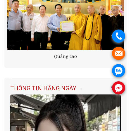
.
.
Quảng cáo
.
THÔNG TIN HẰNG NGÀY
.