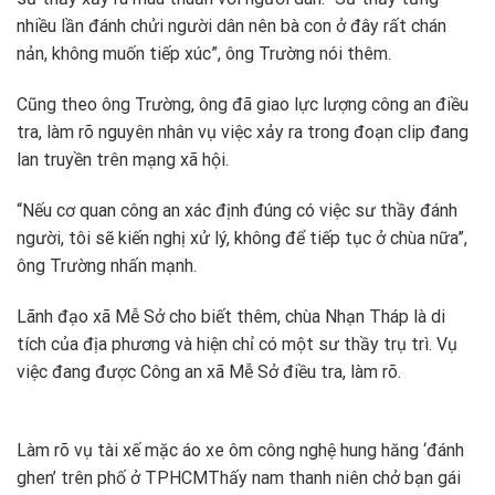
nhiều lần đánh chửi người dân nên bà con ở đây rất chán
nản, không muốn tiếp xúc”, ông Trường nói thêm.
Cũng theo ông Trường, ông đã giao lực lượng công an điều
tra, làm rõ nguyên nhân vụ việc xảy ra trong đoạn clip đang
lan truyền trên mạng xã hội.
“Nếu cơ quan công an xác định đúng có việc sư thầy đánh
người, tôi sẽ kiến nghị xử lý, không để tiếp tục ở chùa nữa”,
ông Trường nhấn mạnh.
Lãnh đạo xã Mễ Sở cho biết thêm, chùa Nhạn Tháp là di
tích của địa phương và hiện chỉ có một sư thầy trụ trì. Vụ
việc đang được Công an xã Mễ Sở điều tra, làm rõ.
Làm rõ vụ tài xế mặc áo xe ôm công nghệ hung hăng ‘đánh
ghen’ trên phố ở TPHCM
Thấy nam thanh niên chở bạn gái