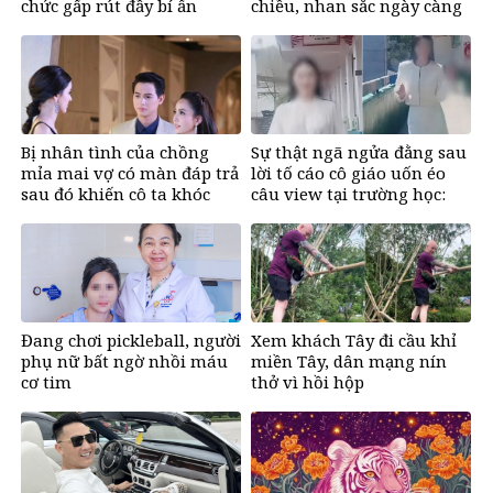
chức gấp rút đầy bí ẩn
chiều, nhan sắc ngày càng
rạng rỡ
Bị nhân tình của chồng
Sự thật ngã ngửa đằng sau
mỉa mai vợ có màn đáp trả
lời tố cáo cô giáo uốn éo
sau đó khiến cô ta khóc
câu view tại trường học:
nghẹn
Lời trần tình khiến cộng
đồng mạng xót xa
Đang chơi pickleball, người
Xem khách Tây đi cầu khỉ
phụ nữ bất ngờ nhồi máu
miền Tây, dân mạng nín
cơ tim
thở vì hồi hộp