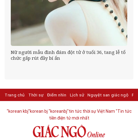
Nữ người mẫu đình đám đột tử ở tuổi 36, tang lễ tổ
chức gấp rút đầy bí ẩn
Trang chủ
Thời sự
Điểm nhìn
Lịch sử
Nguyệt san giác ngộ
Ph
"korean kbj​
"korean bj
"koreanbj​
"tin tức thời sự Việt Nam
"Tin tức
tiền điện tử mới nhất​