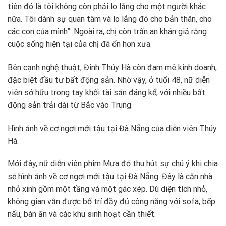
tiên đó là tôi không còn phải lo lắng cho một người khác
nữa. Tôi dành sự quan tâm và lo lắng đó cho bản thân, cho
các con của mình”. Ngoài ra, chị còn trấn an khán giả rằng
cuộc sống hiện tại của chị đã ổn hơn xưa.
Bên cạnh nghệ thuật, Đinh Thúy Hà còn đam mê kinh doanh,
đặc biệt đầu tư bất động sản. Nhờ vậy, ở tuổi 48, nữ diễn
viên sở hữu trong tay khối tài sản đáng kể, với nhiều bất
động sản trải dài từ Bắc vào Trung.
Hình ảnh về cơ ngơi mới tậu tại Đà Nẵng của diễn viên Thúy
Hà.
Mới đây, nữ diễn viên phim Mưa đỏ thu hút sự chú ý khi chia
sẻ hình ảnh về cơ ngơi mới tậu tại Đà Nẵng. Đây là căn nhà
nhỏ xinh gồm một tầng và một gác xép. Dù diện tích nhỏ,
không gian vẫn được bố trí đầy đủ công năng với sofa, bếp
nấu, bàn ăn và các khu sinh hoạt cần thiết.