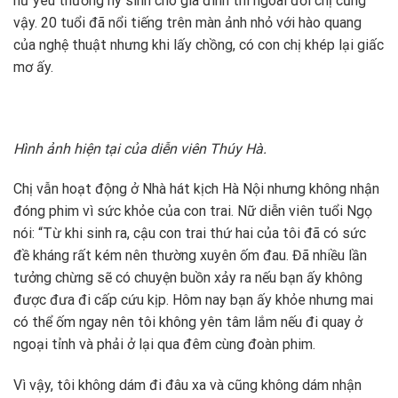
nữ yêu thương hy sinh cho gia đình thì ngoài đời chị cũng
vậy. 20 tuổi đã nổi tiếng trên màn ảnh nhỏ với hào quang
của nghệ thuật nhưng khi lấy chồng, có con chị khép lại giấc
mơ ấy.
Hình ảnh hiện tại của diễn viên Thúy Hà.
Chị vẫn hoạt động ở Nhà hát kịch Hà Nội nhưng không nhận
đóng phim vì sức khỏe của con trai. Nữ diễn viên tuổi Ngọ
nói: “Từ khi sinh ra, cậu con trai thứ hai của tôi đã có sức
đề kháng rất kém nên thường xuyên ốm đau. Đã nhiều lần
tưởng chừng sẽ có chuyện buồn xảy ra nếu bạn ấy không
được đưa đi cấp cứu kịp. Hôm nay bạn ấy khỏe nhưng mai
có thể ốm ngay nên tôi không yên tâm lắm nếu đi quay ở
ngoại tỉnh và phải ở lại qua đêm cùng đoàn phim.
Vì vậy, tôi không dám đi đâu xa và cũng không dám nhận