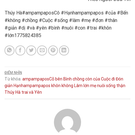
Thúy Hà#ampampaposCô #Hạnhampampapos #của #Bến
#không #chồng #Cuộc #sống #làm #mẹ #đơn #thân
#giản #dị #và #yên #bình #nuôi #con #trai #khôn
#lớn1775824385
ĐIỂM NHÌN
Từ khóa:
ampampaposCỗ
bên
Bình
chồng
còn
của
Cuộc
đi
Đón
giản
Hạnhampampapos
khôn
không
Lâm
lớn
mẹ
nuôi
sống
thận
Thúy Hà
trai
và
Yên