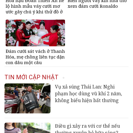
Hoa hậu Đoàn Thiên Ân hé
Biển người vây kín nhà thờ
lộ hình mẫu váy cưới mơ
xem đám cưới Ronaldo
ước gây chú ý khi thử đồ ở
tuổi 26
Đám cưới sát vách ở Thanh
Hóa, mẹ chồng liên tục dặn
con dâu một câu
TIN MỚI CẬP NHẬT
Vụ xả súng Thái Lan: Nghi
phạm học dùng vũ khí 2 năm,
không biểu hiện bất thường
Điều gì xảy ra với cơ thể nếu
thường xuyên bỏ bữa sáng?