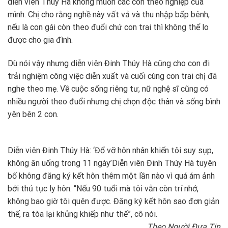
diễn viên Thúy Hà không muốn các con theo nghiệp của
mình. Chị cho rằng nghề này vất vả và thu nhập bấp bênh,
nếu là con gái còn theo đuổi chứ con trai thì không thể lo
được cho gia đình.
Dù nói vậy nhưng diễn viên Đinh Thúy Hà cũng cho con đi
trải nghiệm công việc diễn xuất và cuối cùng con trai chị đã
nghe theo mẹ. Về cuộc sống riêng tư, nữ nghệ sĩ cũng có
nhiều người theo đuổi nhưng chị chọn độc thân và sống bình
yên bên 2 con.
Diễn viên Đinh Thúy Hà: ‘Đổ vỡ hôn nhân khiến tôi suy sụp,
không ăn uống trong 11 ngày’
Diễn viên Đinh Thúy Hà tuyên
bố không đăng ký kết hôn thêm một lần nào vì quá ám ảnh
bởi thủ tục ly hôn. “Nếu 90 tuổi mà tôi vẫn còn trí nhớ,
không bao giờ tôi quên được. Đăng ký kết hôn sao đơn giản
thế, ra tòa lại khủng khiếp như thế”, cô nói.
Theo Người Đưa Tin