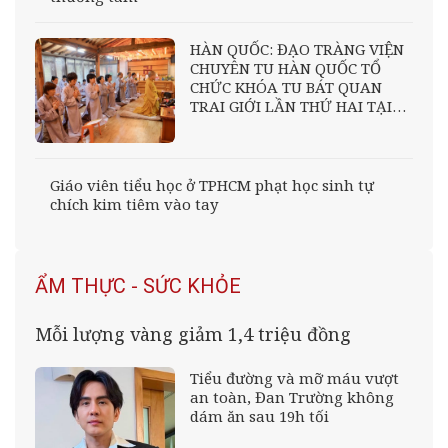
HÀN QUỐC: ĐẠO TRÀNG VIỆN
CHUYÊN TU HÀN QUỐC TỔ
CHỨC KHÓA TU BÁT QUAN
TRAI GIỚI LẦN THỨ HAI TẠI
CHÙA VIÊN GIÁC
Giáo viên tiểu học ở TPHCM phạt học sinh tự
chích kim tiêm vào tay
ẨM THỰC - SỨC KHỎE
Mỗi lượng vàng giảm 1,4 triệu đồng
Tiểu đường và mỡ máu vượt
an toàn, Đan Trường không
dám ăn sau 19h tối