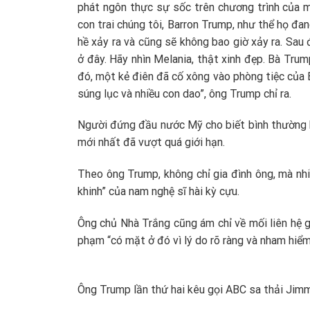
phát ngôn thực sự sốc trên chương trình của m
con trai chúng tôi, Barron Trump, như thể họ đa
hề xảy ra và cũng sẽ không bao giờ xảy ra. Sau 
ở đây. Hãy nhìn Melania, thật xinh đẹp. Bà Trum
đó, một kẻ điên đã cố xông vào phòng tiệc của 
súng lục và nhiều con dao”, ông Trump chỉ ra.
Người đứng đầu nước Mỹ cho biết bình thường k
mới nhất đã vượt quá giới hạn.
Theo ông Trump, không chỉ gia đình ông, mà nhi
khinh” của nam nghệ sĩ hài kỳ cựu.
Ông chủ Nhà Trắng cũng ám chỉ về mối liên hệ 
phạm “có mặt ở đó vì lý do rõ ràng và nham hiểm
Ông Trump lần thứ hai kêu gọi ABC sa thải Jim