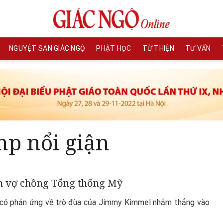
NGUYỆT SAN GIÁC NGỘ
PHẬT HỌC
TỪ THIỆN
TƯ VẤN
p nổi giận
ận vợ chồng Tổng thống Mỹ
p có phản ứng về trò đùa của Jimmy Kimmel nhắm thẳng vào