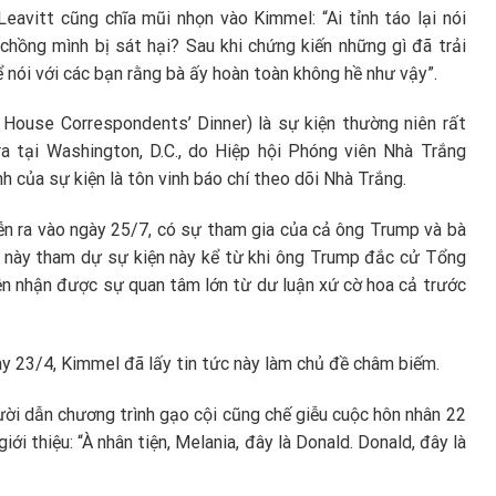
eavitt cũng chĩa mũi nhọn vào Kimmel: “Ai tỉnh táo lại nói
ồng mình bị sát hại? Sau khi chứng kiến ​​những gì đã trải
ể nói với các bạn rằng bà ấy hoàn toàn không hề như vậy”.
 House Correspondents’ Dinner) là sự kiện thường niên rất
 ra tại Washington, D.C., do Hiệp hội Phóng viên Nhà Trắng
 của sự kiện là tôn vinh báo chí theo dõi Nhà Trắng.
ễn ra vào ngày 25/7, có sự tham gia của cả ông Trump và bà
c này tham dự sự kiện này kể từ khi ông Trump đắc cử Tổng
ện nhận được sự quan tâm lớn từ dư luận xứ cờ hoa cả trước
y 23/4, Kimmel đã lấy tin tức này làm chủ đề châm biếm.
ười dẫn chương trình gạo cội cũng chế giễu cuộc hôn nhân 22
i thiệu: “À nhân tiện, Melania, đây là Donald. Donald, đây là