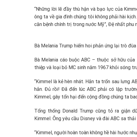
“Những lời lẽ đầy thù hận và bạo lực của Kimm
ông ta về gia đình chúng tôi không phải hài kịc
căn bệnh chính trị trong nước Mỹ”, Đệ nhất phu 
Bà Melania Trump hiếm hoi phản ứng lại trò đùa
Bà Melania cáo buộc ABC – thuộc sở hữu của 
thiệp và loại bỏ MC sinh năm 1967 khỏi sóng tru
“Kimmel là kẻ hèn nhát. Hắn ta trốn sau lưng AB
hắn. Đủ rồi! Đã đến lúc ABC phải có lập trườ
Kimmel, gây tổn hại đến cộng đồng chúng ta bao
Tổng thống Donald Trump cũng tỏ ra giận dữ 
Kimmel. Ông yêu cầu Disney và đài ABC sa thải 
“Kimmel, người hoàn toàn không hề hài hước như 