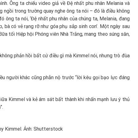
ình. Ông ta chiếu video giả về Đệ nhất phu nhân Melania và
ng ngồi trong trường quay nghe ông ta nói – đó là điều không
đó ông ta nói, ‘Đệ nhất phu nhân của chúng ta, Melania, đang
p, bà có vẻ rạng rỡ như góa phụ sắp sinh con’. Một ngày sau
Bữa tối Hiệp hội Phóng viên Nhà Trắng, mang theo súng săn,
hông phản hồi bất cứ điều gì mà Kimmel nói, nhưng trò đùa
ều người khác cũng phẫn nộ trước “lời kêu gọi bạo lực đáng
giữa Kimmel và kẻ ám sát bất thành khi nhấn mạnh lưu ý thủ
”.
my Kimmel. Ảnh: Shutterstock