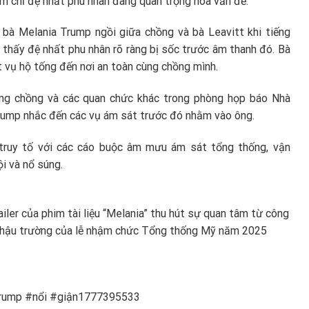
ám chỉ đệ nhất phu nhân đang quan trọng hóa vấn đề.
 bà Melania Trump ngồi giữa chồng và bà Leavitt khi tiếng
 thấy đệ nhất phu nhân rõ ràng bị sốc trước âm thanh đó. Bà
 vụ hộ tống đến nơi an toàn cùng chồng mình.
cùng chồng và các quan chức khác trong phòng họp báo Nhà
Trump nhắc đến các vụ ám sát trước đó nhằm vào ông.
à truy tố với các cáo buộc âm mưu ám sát tổng thống, vận
i và nổ súng.
ailer của phim tài liệu “Melania” thu hút sự quan tâm từ công
n hậu trường của lễ nhậm chức Tổng thống Mỹ năm 2025
Trump #nổi #giận1777395533