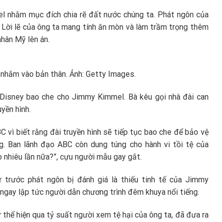
el nhằm mục đích chia rẽ đất nước chúng ta. Phát ngôn của
h. Lời lẽ của ông ta mang tính ăn mòn và làm trầm trọng thêm
nhân Mỹ lên án.
 nhắm vào bản thân. Ảnh: Getty Images.
Disney bao che cho Jimmy Kimmel. Bà kêu gọi nhà đài can
yền hình.
C vì biết rằng đài truyền hình sẽ tiếp tục bao che để bảo vệ
ng. Ban lãnh đạo ABC còn dung túng cho hành vi tồi tệ của
 nhiêu lần nữa?”, cựu người mẫu gay gắt.
trước phát ngôn bị đánh giá là thiếu tinh tế của Jimmy
ngay lập tức người dẫn chương trình đêm khuya nổi tiếng.
thể hiện qua tỷ suất người xem tệ hại của ông ta, đã đưa ra