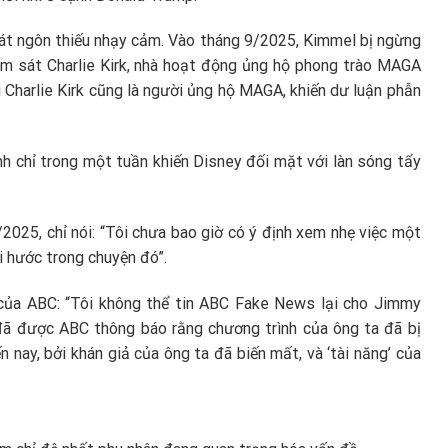
phát ngôn thiếu nhạy cảm. Vào tháng 9/2025, Kimmel bị ngừng
ám sát Charlie Kirk, nhà hoạt động ủng hộ phong trào MAGA
Charlie Kirk cũng là người ủng hộ MAGA, khiến dư luận phẫn
nh chỉ trong một tuần khiến Disney đối mặt với làn sóng tẩy
/2025, chỉ nói: “Tôi chưa bao giờ có ý định xem nhẹ việc một
ài hước trong chuyện đó”.
 của ABC: “Tôi không thể tin ABC Fake News lại cho Jimmy
 đã được ABC thông báo rằng chương trình của ông ta đã bị
n nay, bởi khán giả của ông ta đã biến mất, và ‘tài năng’ của