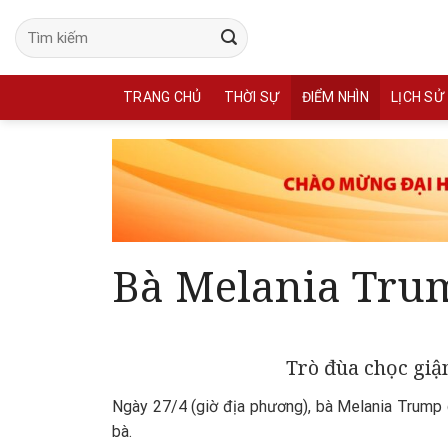
Skip
to
content
TRANG CHỦ
THỜI SỰ
ĐIỂM NHÌN
LỊCH SỬ
Bà Melania Trum
Trò đùa chọc gi
Ngày 27/4 (giờ địa phương), bà Melania Trum
bà.