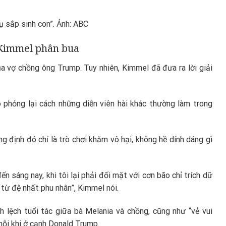
 sắp sinh con”. Ảnh: ABC
Kimmel phân bua
a vợ chồng ông Trump. Tuy nhiên, Kimmel đã đưa ra lời giải
 phỏng lại cách những diễn viên hài khác thường làm trong
ng định đó chỉ là trò chơi khăm vô hại, không hề dính dáng gì
n sáng nay, khi tôi lại phải đối mặt với cơn bão chỉ trích dữ
i từ đệ nhất phu nhân”, Kimmel nói.
 lệch tuổi tác giữa bà Melania và chồng, cũng như “vẻ vui
ỗi khi ở cạnh Donald Trump.