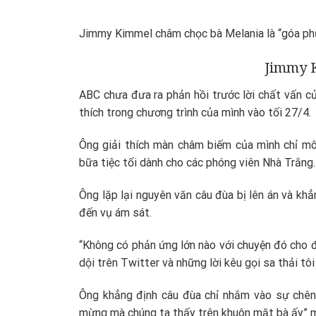
Jimmy Kimmel châm chọc bà Melania là “góa phụ
Jimmy 
ABC chưa đưa ra phản hồi trước lời chất vấn củ
thích trong chương trình của mình vào tối 27/4.
Ông giải thích màn châm biếm của mình chỉ mô
bữa tiệc tối dành cho các phóng viên Nhà Trắng.
Ông lặp lại nguyên văn câu đùa bị lên án và khẳ
đến vụ ám sát.
“Không có phản ứng lớn nào với chuyện đó cho đế
dội trên Twitter và những lời kêu gọi sa thải tô
Ông khẳng định câu đùa chỉ nhắm vào sự chênh
mừng mà chúng ta thấy trên khuôn mặt bà ấy” m