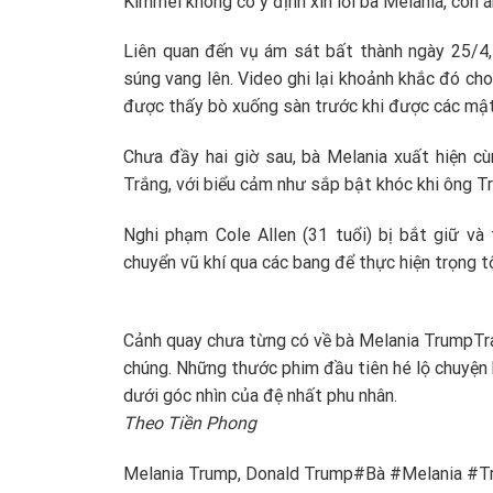
Kimmel không có ý định xin lỗi bà Melania, còn 
Liên quan đến vụ ám sát bất thành ngày 25/4,
súng vang lên. Video ghi lại khoảnh khắc đó cho
được thấy bò xuống sàn trước khi được các mật
Chưa đầy hai giờ sau, bà Melania xuất hiện 
Trắng, với biểu cảm như sắp bật khóc khi ông 
Nghi phạm Cole Allen (31 tuổi) bị bắt giữ v
chuyển vũ khí qua các bang để thực hiện trọng tộ
Cảnh quay chưa từng có về bà Melania Trump
Tr
chúng. Những thước phim đầu tiên hé lộ chuyệ
dưới góc nhìn của đệ nhất phu nhân.
Theo Tiền Phong
Melania Trump, Donald Trump#Bà #Melania #