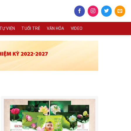
TỰ VIỆN
TUỔI TRẺ
VĂN HÓA
VIDEO