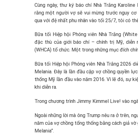
Cùng ngày, thư ký báo chí Nhà Trắng Karoline L
rằng một người vợ sẽ vui mừng trước nguy cơ ch
qua với đệ nhất phu nhân vào tối 25/7, tôi có th
Bữa tối Hiệp hội Phóng viên Nhà Trắng (White
đặc thù của giới báo chí – chính trị Mỹ, diễn
(WHCA) tổ chức. Một trong những mục đích chính
Bữa tối Hiệp hội Phóng viên Nhà Trắng 2026 di
Melania. Đây là lần đầu cặp vợ chồng quyền lự
thống Mỹ lần đầu vào năm 2016. Vì lẽ đó, sự ki
khi diễn ra.
Trong chương trình Jimmy Kimmel Live! vào ngà
Ngoài những lời mà ông Trump nêu ra ở trên, ng
năm của vợ chồng tổng thống bằng cách giả vờ giớ
Melania”.